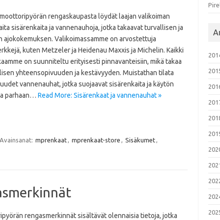
Pire
moottoripyörän rengaskaupasta löydät laajan valikoiman
ita sisärenkaita ja vannenauhoja, jotka takaavat turvallisen ja
Ar
 ajokokemuksen. Valikoimassamme on arvostettuja
kkejä, kuten Metzeler ja Heidenau Maxxis ja Michelin. Kaikki
201
aamme on suunniteltu erityisesti pinnavanteisiin, mikä takaa
201
lisen yhteensopivuuden ja kestävyyden. Muistathan tilata
uudet vannenauhat, jotka suojaavat sisärenkaita ja käytön
201
ina parhaan…
Read More: Sisärenkaat ja vannenauhat »
201
201
201
Avainsanat:
mprenkaat
,
mprenkaat-store
,
Sisäkumet
,
202
202
202
asmerkinnät
202
202
pyörän rengasmerkinnät sisältävät olennaisia tietoja, jotka