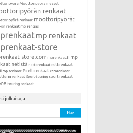
ttoripyörä
Moottoripyörä messut
ottoripyörän renkaat
moottoripyörät
ttoripyörä renkaat
on renkaat
mp rengas
prenkaat
mp renkaat
prenkaat-store
renkaat-store.com
mp
mprenkaat.fi
kaat netistä
nettirenkaat
nastarenkaat
Pirelli renkaat
lli mp renkaat
ratarenkaat
otterin renkaat
sport renkaat
Sport-touring
ore
touring renkaat
si julkaisuja
u: