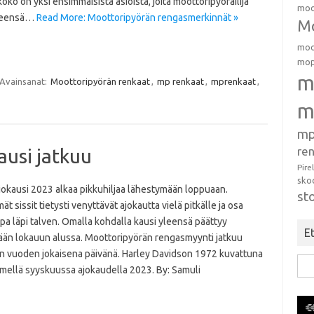
ko on yksi ensimmäisistä asioista, joita moottoripyöräilijä
moo
yleensä…
Read More: Moottoripyörän rengasmerkinnät »
Mo
moo
mop
m
Avainsanat:
Moottoripyörän renkaat
,
mp renkaat
,
mprenkaat
,
m
mp
ren
ausi jatkuu
Pire
sko
jokausi 2023 alkaa pikkuhiljaa lähestymään loppuaan.
st
ät sissit tietysti venyttävät ajokautta vielä pitkälle ja osa
opa läpi talven. Omalla kohdalla kausi yleensä päättyy
Et
tään lokauun alussa. Moottoripyörän rengasmyynti jatkuu
in vuoden jokaisena päivänä. Harley Davidson 1972 kuvattuna
Hak
mellä syyskuussa ajokaudella 2023. By: Samuli