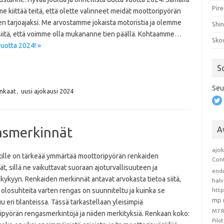
Pire
 kiittää teitä, että olette valinneet meidät moottoripyörän
n tarjoajaksi. Me arvostamme jokaista motoristia ja olemme
Shi
 siitä, että voimme olla mukananne tien päällä. Kohtaamme…
Sko
vuotta 2024! »
S
Seu
nkaat
,
uusi ajokausi 2024
asmerkinnät
A
ajo
tille on tärkeää ymmärtää moottoripyörän renkaiden
Con
t, sillä ne vaikuttavat suoraan ajoturvallisuuteen ja
end
kykyyn. Renkaiden merkinnät antavat arvokasta tietoa siitä,
hal
a olosuhteita varten rengas on suunniteltu ja kuinka se
htt
mp 
u eri tilanteissa. Tässä tarkastellaan yleisimpiä
M7 
ipyörän rengasmerkintöjä ja niiden merkityksiä. Renkaan koko:
Pilo