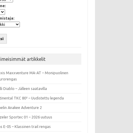
ne:
mistaja:
si
iimeisimmät artikkelit
xis Maxxventure MA-AT – Monipuolinen
urorengas
lli Diablo – Jälleen saatavilla
tinental TKC 80² – Uudistettu legenda
helin Anakee Adventure 2
zeler Sportec 01 – 2026 uutuus
s E-05 – Klassinen trail rengas