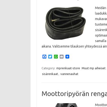
Meidän 
laadukka
mukavan
tuotemer
sisärenk
optimaa
samalla 
aikana. Valitsemme tilauksen yhteydessä a
F
T
W
E
a
w
h
m
c
i
a
a
e
t
t
i
Category:
mprenkaat-store
Muut mp aiheiset
b
t
s
l
sisärenkaat
,
vannenauhat
o
e
A
o
r
p
k
p
Moottoripyörän reng
Moottori