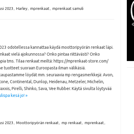
usi 2023
,
Harley
,
mprenkaat
,
mprenkaat samuli
023 odotellessa kannattaa käydä moottoripyörän renkaat läpi.
nkaat vielä ajokunnossa? Onko pintaa riittävästi? Onko
ia tms. Tilaa renkaat meiltä: https://mprenkaat-store.com/
e tuotteet suoraan Euroopasta ilman välikäsiä.
aupastamme löydät mm. seuraavia mp rengasmerkkejä: Avon,
tone, Continental, Dunlop, Heidenau, Metzeler, Michelin,
axxis, Pirelli, Shinko, Sava, Vee Rubber. Käytä sivulta löytyvää
ispa kesä jo! »
usi 2023
,
Moottoripyörän renkaat
,
mp renkaat
,
mprenkaat
,