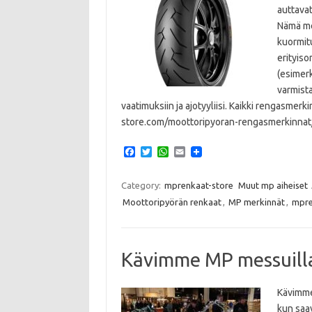
auttava
Nämä me
kuormitu
erityis
(esimerk
varmista
vaatimuksiin ja ajotyyliisi. Kaikki rengasmer
store.com/moottoripyoran-rengasmerkinnat
F
T
W
E
a
w
h
m
c
i
a
a
e
t
t
i
Category:
mprenkaat-store
Muut mp aiheiset
b
t
s
l
Moottoripyörän renkaat
,
MP merkinnät
,
mpre
o
e
A
o
r
p
k
p
Kävimme MP messuill
Kävimme
kun saav