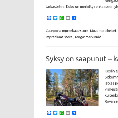
Rengasko
tarkastelee. Koko on merkitty renkaaseen 
F
T
W
E
a
w
h
m
c
i
a
a
e
t
t
i
Category:
mprenkaat-store
Muut mp aiheiset
b
t
s
l
mprenkaat-store
,
rengasmerkinnät
o
e
A
o
r
p
k
p
Syksy on saapunut – k
Kesän a
Sitkeimm
jatkaa j
viimeis
kuitenk
Rovanie
F
T
W
E
a
w
h
m