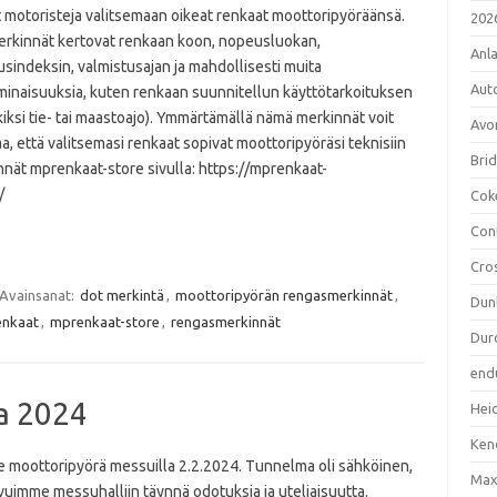
t motoristeja valitsemaan oikeat renkaat moottoripyöräänsä.
202
rkinnät kertovat renkaan koon, nopeusluokan,
Anl
sindeksin, valmistusajan ja mahdollisesti muita
Aut
ominaisuuksia, kuten renkaan suunnitellun käyttötarkoituksen
iksi tie- tai maastoajo). Ymmärtämällä nämä merkinnät voit
Avo
a, että valitsemasi renkaat sopivat moottoripyöräsi teknisiin
Bri
kinnät mprenkaat-store sivulla: https://mprenkaat-
/
Cok
Con
Cro
Avainsanat:
dot merkintä
,
moottoripyörän rengasmerkinnät
,
Dun
nkaat
,
mprenkaat-store
,
rengasmerkinnät
Dur
end
a 2024
Hei
Ken
 moottoripyörä messuilla 2.2.2024. Tunnelma oli sähköinen,
Max
uimme messuhalliin täynnä odotuksia ja uteliaisuutta.