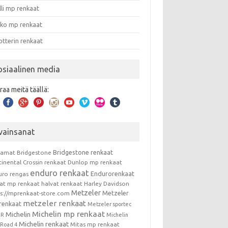
lli mp renkaat
nko mp renkaat
otterin renkaat
osiaalinen media
raa meitä täällä:
vainsanat
Bridgestone renkaat
kamat
Bridgestone
tinental
Crossin renkaat
Dunlop mp renkaat
enduro renkaat
Endurorenkaat
uro rengas
vat mp renkaat
halvat renkaat
Harley Davidson
Metzeler
Metzeler
ps://mprenkaat-store.com
metzeler renkaat
renkaat
Metzeler sportec
Michelin mp renkaat
Michelin
RR
Michelin
Michelin renkaat
Mitas mp renkaat
t Road 4