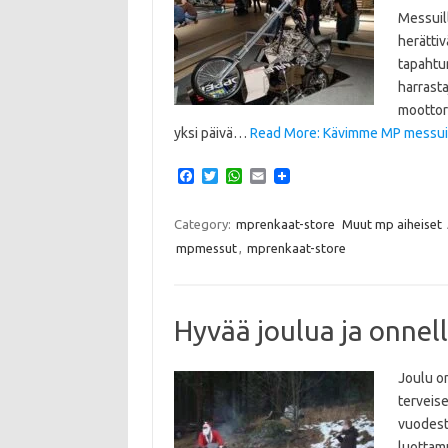
Messuill
herätti
tapahtum
harrasta
moottori
yksi päivä…
Read More: Kävimme MP messuil
F
T
W
E
a
w
h
m
c
i
a
a
e
t
t
i
Category:
mprenkaat-store
Muut mp aiheiset
b
t
s
l
mpmessut
,
mprenkaat-store
o
e
A
o
r
p
k
p
Hyvää joulua ja onnel
Joulu o
terveis
vuodest
luottamu