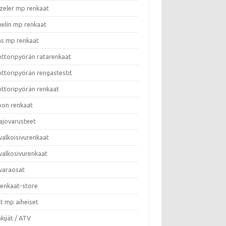
zeler mp renkaat
helin mp renkaat
as mp renkaat
ttoripyörän ratarenkaat
ttoripyörän rengastestit
ttoripyörän renkaat
on renkaat
ajovarusteet
valkoisivurenkaat
valkosivurenkaat
varaosat
enkaat-store
t mp aiheiset
kijät / ATV