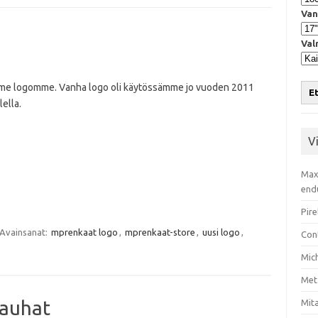
Van
Val
mme logomme. Vanha logo oli käytössämme jo vuoden 2011
Et
ella.
V
Max
end
Pire
Avainsanat:
mprenkaat logo
,
mprenkaat-store
,
uusi logo
,
Con
Mic
Met
nauhat
Mita