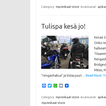
c
i
a
a
e
t
t
i
Category:
mprenkaat-store
Avainsanat:
ajoka
b
t
s
l
o
e
A
o
r
p
k
p
Tulispa kesä jo!
Kesää 2
Onko re
halkeamp
Tilaamm
Rengask
Bridges
Mitas, M
”rengashakua” ja listaa juuri…
Read More: Tul
F
T
W
E
a
w
h
m
c
i
a
a
e
t
t
i
Category:
mprenkaat-store
Avainsanat:
ajoka
b
t
s
l
mprenkaat-store
o
e
A