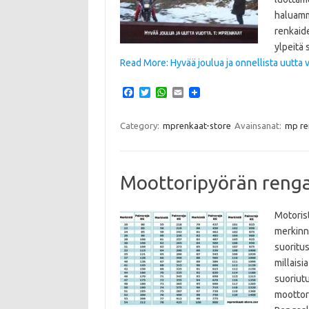
haluamme
renkaide
ylpeitä
Read More: Hyvää joulua ja onnellista uutta 
F
T
W
E
a
w
h
m
c
i
a
a
e
t
t
i
Category:
mprenkaat-store
Avainsanat:
mp re
b
t
s
l
o
e
A
o
r
p
k
p
Moottoripyörän reng
Motoris
merkinnä
suoritus
millaisi
suoriutu
moottor