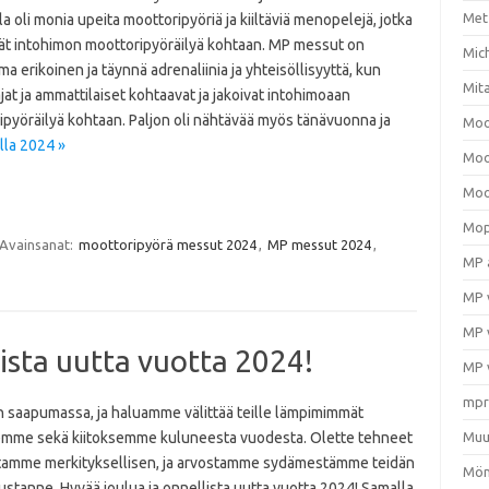
Met
a oli monia upeita moottoripyöriä ja kiiltäviä menopelejä, jotka
vät intohimon moottoripyöräilyä kohtaan. MP messut on
Mic
a erikoinen ja täynnä adrenaliinia ja yhteisöllisyyttä, kun
Mit
jat ja ammattilaiset kohtaavat ja jakoivat intohimoaan
pyöräilyä kohtaan. Paljon oli nähtävää myös tänävuonna ja
Moo
la 2024 »
Moo
Moo
Mop
Avainsanat:
moottoripyörä messut 2024
,
MP messut 2024
,
MP 
MP 
MP 
lista uutta vuotta 2024!
MP 
mpr
n saapumassa, ja haluamme välittää teille lämpimimmät
emme sekä kiitoksemme kuluneesta vuodesta. Olette tehneet
Muu
amme merkityksellisen, ja arvostamme sydämestämme teidän
Mön
stanne. Hyvää joulua ja onnellista uutta vuotta 2024! Samalla