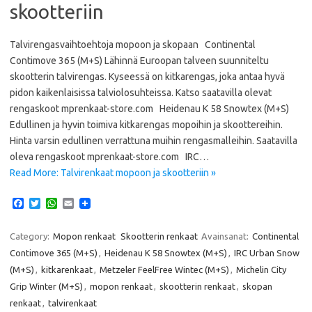
skootteriin
Talvirengasvaihtoehtoja mopoon ja skopaan Continental
Contimove 365 (M+S) Lähinnä Euroopan talveen suunniteltu
skootterin talvirengas. Kyseessä on kitkarengas, joka antaa hyvä
pidon kaikenlaisissa talviolosuhteissa. Katso saatavilla olevat
rengaskoot mprenkaat-store.com Heidenau K 58 Snowtex (M+S)
Edullinen ja hyvin toimiva kitkarengas mopoihin ja skoottereihin.
Hinta varsin edullinen verrattuna muihin rengasmalleihin. Saatavilla
oleva rengaskoot mprenkaat-store.com IRC…
Read More: Talvirenkaat mopoon ja skootteriin »
F
T
W
E
a
w
h
m
c
i
a
a
e
t
t
i
Category:
Mopon renkaat
Skootterin renkaat
Avainsanat:
Continental
b
t
s
l
Contimove 365 (M+S)
,
Heidenau K 58 Snowtex (M+S)
,
IRC Urban Snow
o
e
A
o
r
p
(M+S)
,
kitkarenkaat
,
Metzeler FeelFree Wintec (M+S)
,
Michelin City
k
p
Grip Winter (M+S)
,
mopon renkaat
,
skootterin renkaat
,
skopan
renkaat
,
talvirenkaat