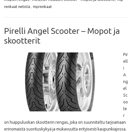
o
e
A
o
r
p
renkaat netistä
,
mprenkaat
k
p
Pirelli Angel Scooter – Mopot ja
skootterit
Pir
ell
i
A
ng
el
Sc
oo
te
r
on huippuluokan skootterin rengas, joka on suunniteltu tarjoamaan
erinomaista suorituskykyä ja mukavuutta erityisesti kaupunkiajossa.