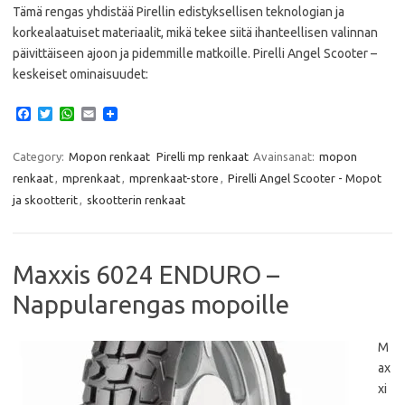
Tämä rengas yhdistää Pirellin edistyksellisen teknologian ja
korkealaatuiset materiaalit, mikä tekee siitä ihanteellisen valinnan
päivittäiseen ajoon ja pidemmille matkoille. Pirelli Angel Scooter –
keskeiset ominaisuudet:
F
T
W
E
a
w
h
m
c
i
a
a
e
t
t
i
Category:
Mopon renkaat
Pirelli mp renkaat
Avainsanat:
mopon
b
t
s
l
renkaat
,
mprenkaat
,
mprenkaat-store
,
Pirelli Angel Scooter - Mopot
o
e
A
o
r
p
ja skootterit
,
skootterin renkaat
k
p
Maxxis 6024 ENDURO –
Nappularengas mopoille
M
ax
xi