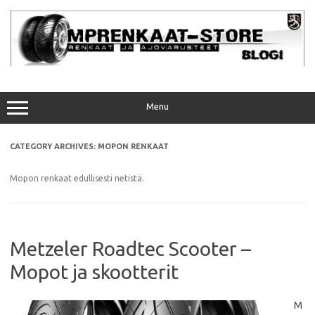
Skip
to
content
Menu
CATEGORY ARCHIVES:
MOPON RENKAAT
Mopon renkaat edullisesti netistä.
Metzeler Roadtec Scooter –
Mopot ja skootterit
M