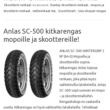
b
t
s
l
Skootterin renkaat
Avainsanat:
Dunlop skootterin renkaat
,
mopon ja
o
e
A
o
r
p
skootterin renkaat
,
nettirenkaat mp
,
ScootSmart
,
Uusi skopan rengas
k
p
Anlas SC-500 kitkarengas
mopoille ja skoottereille!
ANLAS SC-500 WINTERGRIP 2
RF (M+S) Mopoille ja
skoottereille sopiva
kitkarengas Anlas tarjoaa
mopoille ja skoottereille
renkaan, joka pitää myös
vaihtelevilla talvikeleillä. Anlas
SC-500 sopii useisiin eri mopo
– ja skootterimalleihin.
Rengaskokoja on saatavilla
useita. Kitkarengas on hyvä vaihtoehto talvikeleille. Tehokkaat