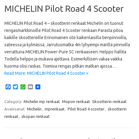
MICHELIN Pilot Road 4 Scooter
MICHELIN Pilot Road 4 – skootterin renkaat Michelin on tuonut
rengasmarkkinoille Pilot Road 4 Scooter renkaan Parasta pitoa
kaikille skoottereille Erinomainen ote kaikenlaisilla tienpinnoilla,
sateessa ja kylmässä. Jarrutusmatka 4m lyhyempi märillä pinnoilla
verrattuna MICHELIN Power-Pure SC renkaaseen. Helppo hallita
Todella helppo ja mukava ajettava. Esimerkillisen vakaa vaikka
kuorma olisi raskas. Toimiva rengas pitkän matkan ajossa…
Read More: MICHELIN Pilot Road 4 Scooter »
F
T
W
E
a
w
h
m
c
i
a
a
e
t
t
i
Category:
Michelin mp renkaat
Mopon renkaat
Skootterin renkaat
b
t
s
l
Avainsanat:
Michelin
,
mprenkaat
,
Pilot Road 4 scooter
,
skootterin
o
e
A
o
r
p
renkaat
,
skopan renkaat
k
p