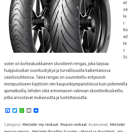
et
ze
le
r
Ro
ad
te
c
Sc
ooter on korkealuokkainen skootterin rengas, joka tarjoaa
huippuluokan suorituskykyä ja turvallisuutta kaikenlaisissa
sääolosuhteissa. Tämä rengas on suunniteltu erityisesti
monipuoliseen käyttöön niin kaupunkiympäristöissä kuin pidemmillä
ajomatkoilla, tehden siitä erinomaisen valinnan skootterikuskeille,
jotka arvostavat mukavuutta ja luotettavuutta.
F
T
W
E
a
w
h
m
c
i
a
a
e
t
t
i
Category:
Metzeler mp renkaat
Mopon renkaat
Avainsanat:
Metzeler
b
t
s
l
mopon rengas
,
Metzeler Roadtec Scooter - Mopot ja skootterit
,
mp