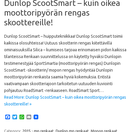
Dunlop ScootSmart – kuin oikea
moottoripyörän rengas
skoottereille!
Dunlop ScootSmart – huipputekniikkaa! Dunlop ScootSmart toimii
kaikissa olosuhteissa! Uutuus skootterin rengas kiitettävillä
ominaisuuksilla Silica – kumiseos tarjoaa erinomaisen pidon kaikissa
tilanteissa Renkaan suunnittelussa on käytetty hyväksi Dunlopin
testimenestyjää SportSmartia (moottoripyörän rengas) Dunlopin
ScootSmart -skootterin/ mopon rengas hyödyntää Dunlopin
moottoripyörän renkaista saamia hyviä kokemuksia. Entistä
vaativampaan skootteriajoon tarkoitetun uutuuden kuviointi
pohjautuu RoadSmart -renkaaseen. RoadSmart Sport…
Read More: Dunlop ScootSmart – kuin oikea moottoripyörän rengas
skoottereille! »
F
T
W
E
a
w
h
m
c
i
a
a
e
t
t
i
Category:
2015 - mp renkaat
Dunlop mp renkaat
Mopon renkaat