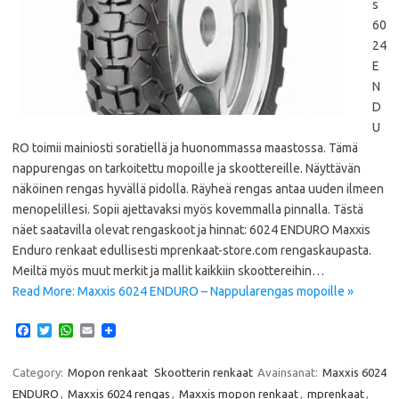
s
60
24
E
N
D
U
RO toimii mainiosti soratiellä ja huonommassa maastossa. Tämä
nappurengas on tarkoitettu mopoille ja skoottereille. Näyttävän
näköinen rengas hyvällä pidolla. Räyheä rengas antaa uuden ilmeen
menopelillesi. Sopii ajettavaksi myös kovemmalla pinnalla. Tästä
näet saatavilla olevat rengaskoot ja hinnat: 6024 ENDURO Maxxis
Enduro renkaat edullisesti mprenkaat-store.com rengaskaupasta.
Meiltä myös muut merkit ja mallit kaikkiin skoottereihin…
Read More: Maxxis 6024 ENDURO – Nappularengas mopoille »
F
T
W
E
a
w
h
m
c
i
a
a
e
t
t
i
Category:
Mopon renkaat
Skootterin renkaat
Avainsanat:
Maxxis 6024
b
t
s
l
ENDURO
,
Maxxis 6024 rengas
,
Maxxis mopon renkaat
,
mprenkaat
,