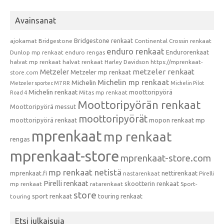
Avainsanat
Bridgestone renkaat
ajokamat
Bridgestone
Continental
Crossin renkaat
enduro renkaat
Endurorenkaat
Dunlop mp renkaat
enduro rengas
halvat mp renkaat
halvat renkaat
Harley Davidson
https://mprenkaat-
metzeler renkaat
Metzeler
Metzeler mp renkaat
store.com
Michelin mp renkaat
Michelin
Metzeler sportec M7 RR
Michelin Pilot
Michelin renkaat
moottoripyörä
Mitas mp renkaat
Road 4
Moottoripyörän renkaat
Moottoripyörä messut
moottoripyörät
moottoripyörä renkaat
mopon renkaat
mp
mprenkaat
mp renkaat
rengas
mprenkaat-store
mprenkaat-store.com
mp renkaat netistä
mprenkaat.fi
nettirenkaat
nastarenkaat
Pirelli
Pirelli renkaat
skootterin renkaat
mp renkaat
ratarenkaat
Sport-
store
sport renkaat
touring renkaat
touring
Etsi julkaisuja