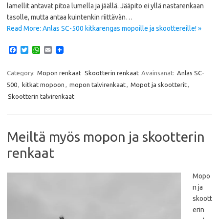
lamellit antavat pitoa lumella ja jäällä. Jääpito ei yllä nastarenkaan
tasolle, mutta antaa kuintenkin riittävän…
Read More: Anlas SC-500 kitkarengas mopoille ja skoottereille! »
F
T
W
E
a
w
h
m
c
i
a
a
e
t
t
i
Category:
Mopon renkaat
Skootterin renkaat
Avainsanat:
Anlas SC-
b
t
s
l
500
,
kitkat mopoon
,
mopon talvirenkaat
,
Mopot ja skootterit
,
o
e
A
o
r
p
Skootterin talvirenkaat
k
p
Meiltä myös mopon ja skootterin
renkaat
Mopo
n ja
skoott
erin