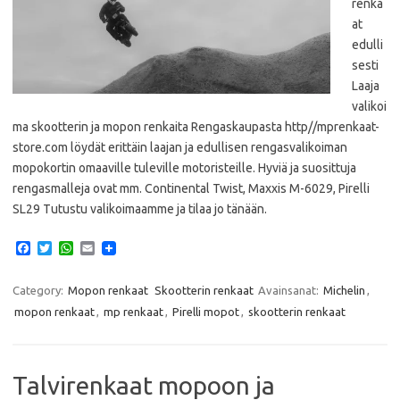
renka
at
edulli
sesti
Laaja
valikoi
ma skootterin ja mopon renkaita Rengaskaupasta http//mprenkaat-
store.com löydät erittäin laajan ja edullisen rengasvalikoiman
mopokortin omaaville tuleville motoristeille. Hyviä ja suosittuja
rengasmalleja ovat mm. Continental Twist, Maxxis M-6029, Pirelli
SL29 Tutustu valikoimaamme ja tilaa jo tänään.
F
T
W
E
a
w
h
m
c
i
a
a
e
t
t
i
Category:
Mopon renkaat
Skootterin renkaat
Avainsanat:
Michelin
,
b
t
s
l
mopon renkaat
,
mp renkaat
,
Pirelli mopot
,
skootterin renkaat
o
e
A
o
r
p
k
p
Talvirenkaat mopoon ja