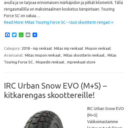
avulla ja se tarjoaa erinomaisen märkäpidon ja pitkät kilometrit. Tällä
rengasmallilla on maksimaalinen kosketus tienpintaan. Touring
Force SC on vakaa…
Read More: Mitas Touring Force SC – Uusi skootterin rengas! »
F
T
W
E
a
w
h
m
c
i
a
a
e
t
t
i
Category:
2018 - mp renkaat
Mitas mp renkaat
Mopon renkaat
b
t
s
l
Avainsanat:
Mitas mopon renkaat
,
Mitas skootterin renkaat
,
Mitas
o
e
A
o
r
p
Touring Force SC
,
Mopedin renkaat
,
mprenkaat-store
k
p
IRC Urban Snow EVO (M+S) –
kitkarengas skoottereille!
IRC Urban Snow EVO
(M+S)
Valikoimastamme