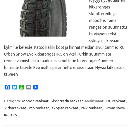
löytyy nyt edullinen
kitkarengas
skoottereille ja
mopoille. Tämä
rengas on suunnattu
talviajoon sekä
syksyn ja kevään
kylmille keleille. Katso kaikki koot ja hinnat meidän sivuiltamme: IRC
Urban Snow Evo kitkarengas IRC on yksi Turkin suurimmista
rengasvalmistajista Laadukas skootterin talvirengas Suomen
lumisille talville Evo mallia paranneltu entisestään Hyvää kitkapitoa
talveen
F
T
W
E
a
w
h
m
c
i
a
a
e
t
t
i
Category:
Mopon renkaat
Skootterin renkaat
Avainsanat:
IRC renkaat
,
b
t
s
l
kitkarenkaat
,
mp renkaat
,
skopan renkaat
,
talvirenkaat
,
Urban snow
o
e
A
o
r
p
IRC evo
k
p