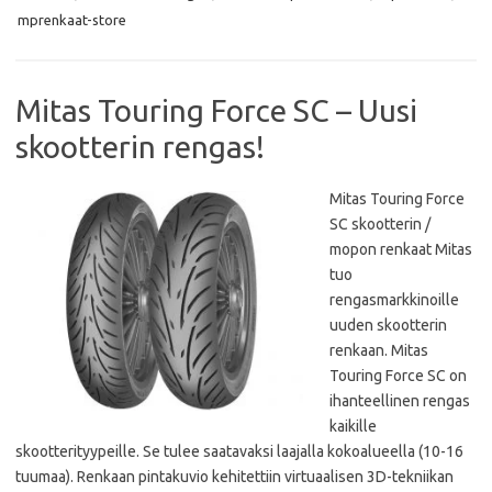
o
e
A
o
r
p
mprenkaat-store
k
p
Mitas Touring Force SC – Uusi
skootterin rengas!
Mitas Touring Force
SC skootterin /
mopon renkaat Mitas
tuo
rengasmarkkinoille
uuden skootterin
renkaan. Mitas
Touring Force SC on
ihanteellinen rengas
kaikille
skootterityypeille. Se tulee saatavaksi laajalla kokoalueella (10-16
tuumaa). Renkaan pintakuvio kehitettiin virtuaalisen 3D-tekniikan