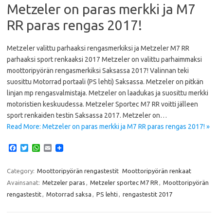
Metzeler on paras merkki ja M7
RR paras rengas 2017!
Metzeler valittu parhaaksi rengasmerkiksi ja Metzeler M7 RR
parhaaksi sport renkaaksi 2017 Metzeler on valittu parhaimmaksi
moottoripyörän rengasmerkiksi Saksassa 2017! Valinnan teki
suosittu Motorrad portaali (PS lehti) Saksassa. Metzeler on pitkän
linjan mp rengasvalmistaja. Metzeler on laadukas ja suosittu merkki
motoristien keskuudessa. Metzeler Sportec M7 RR voitti jälleen
sport renkaiden testin Saksassa 2017. Metzeler on…
Read More: Metzeler on paras merkki ja M7 RR paras rengas 2017! »
F
T
W
E
a
w
h
m
c
i
a
a
e
t
t
i
Category:
Moottoripyörän rengastestit
Moottoripyörän renkaat
b
t
s
l
Avainsanat:
Metzeler paras
,
Metzeler sportec M7 RR
,
Moottoripyörän
o
e
A
o
r
p
rengastestit
,
Motorrad saksa
,
PS lehti
,
rengastestit 2017
k
p