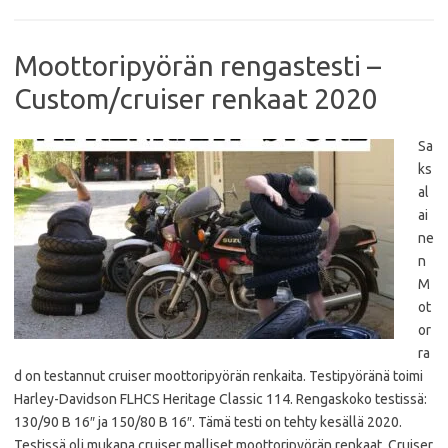
o
r
p
k
p
Moottoripyörän rengastesti –
Custom/cruiser renkaat 2020
Sa
ks
al
ai
ne
n
M
ot
or
ra
d on testannut cruiser moottoripyörän renkaita. Testipyöränä toimi
Harley-Davidson FLHCS Heritage Classic 114. Rengaskoko testissä:
130/90 B 16″ ja 150/80 B 16″. Tämä testi on tehty kesällä 2020.
Testissä oli mukana cruiser malliset moottoripyörän renkaat. Cruiser