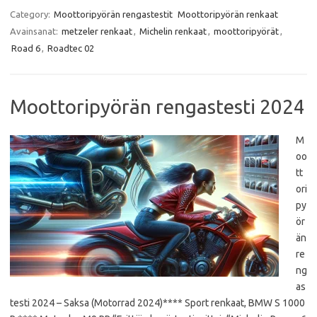
c
i
a
a
e
t
t
i
Category:
Moottoripyörän rengastestit
Moottoripyörän renkaat
b
t
s
l
Avainsanat:
metzeler renkaat
,
Michelin renkaat
,
moottoripyörät
,
o
e
A
o
r
p
Road 6
,
Roadtec 02
k
p
Moottoripyörän rengastesti 2024
M
oo
tt
ori
py
ör
än
re
ng
as
testi 2024 – Saksa (Motorrad 2024)**** Sport renkaat, BMW S 1000