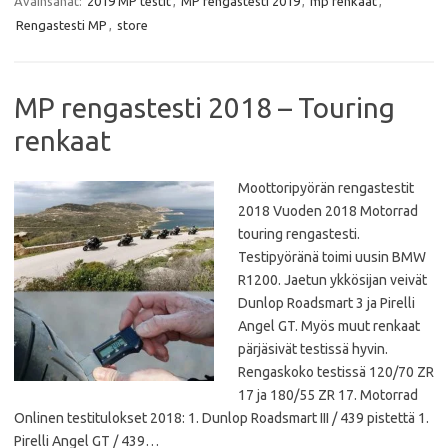
Avainsanat:
2019 MP testit
,
MP rengastesti 2019
,
mp renkaat
,
o
e
A
o
r
p
Rengastesti MP
,
store
k
p
MP rengastesti 2018 – Touring
renkaat
Moottoripyörän rengastestit
2018 Vuoden 2018 Motorrad
touring rengastesti.
Testipyöränä toimi uusin BMW
R1200. Jaetun ykkösijan veivät
Dunlop Roadsmart 3 ja Pirelli
Angel GT. Myös muut renkaat
pärjäsivät testissä hyvin.
Rengaskoko testissä 120/70 ZR
17 ja 180/55 ZR 17. Motorrad
Onlinen testitulokset 2018: 1. Dunlop Roadsmart III / 439 pistettä 1.
Pirelli Angel GT / 439…