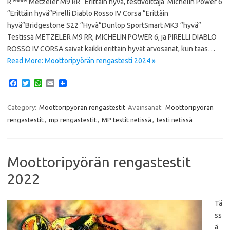
R **** Metzeler M9 RR “Erittäin hyvä, testivoittaja“Michelin Power 6
“Erittäin hyvä“Pirelli Diablo Rosso IV Corsa “Erittäin
hyvä”Bridgestone S22 “Hyvä“Dunlop SportSmart MK3 “hyvä”
Testissä METZELER M9 RR, MICHELIN POWER 6, ja PIRELLI DIABLO
ROSSO IV CORSA saivat kaikki erittäin hyvät arvosanat, kun taas…
Read More: Moottoripyörän rengastesti 2024 »
F
T
W
E
a
w
h
m
c
i
a
a
e
t
t
i
Category:
Moottoripyörän rengastestit
Avainsanat:
Moottoripyörän
b
t
s
l
rengastestit
,
mp rengastestit
,
MP testit netissä
,
testi netissä
o
e
A
o
r
p
k
p
Moottoripyörän rengastestit
2022
Tä
ss
ä