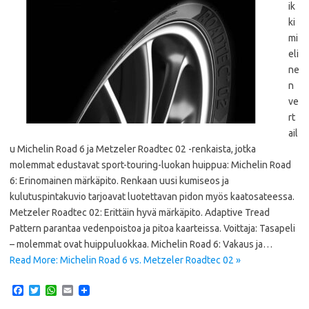
ik
ki
mi
eli
ne
n
ve
rt
ail
u Michelin Road 6 ja Metzeler Roadtec 02 -renkaista, jotka
molemmat edustavat sport-touring-luokan huippua: Michelin Road
6: Erinomainen märkäpito. Renkaan uusi kumiseos ja
kulutuspintakuvio tarjoavat luotettavan pidon myös kaatosateessa.
Metzeler Roadtec 02: Erittäin hyvä märkäpito. Adaptive Tread
Pattern parantaa vedenpoistoa ja pitoa kaarteissa. Voittaja: Tasapeli
– molemmat ovat huippuluokkaa. Michelin Road 6: Vakaus ja…
Read More: Michelin Road 6 vs. Metzeler Roadtec 02 »
F
T
W
E
a
w
h
m