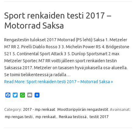
Sport renkaiden testi 2017 –
Motorrad Saksa
Rengastestin tulokset 2017 Motorrad (PS lehti) Saksa 1. Metzeler
M7 RR 2. Pirelli Diablo Rosso 3 3. Michelin Power RS 4. Bridgestone
S21 5. Continental Sport Attack 3 5. Dunlop Sportsmart 2 max
Metzeler Sportec M7 RR voitti jälleen sport renkaiden testin
Saksassa 2017. Metzeler on tasaisen hyvä jokaisella osa-alueella.
Se toimii tieliikenteessä ja radalla…
Read More: Sport renkaiden testi 2017 – Motorrad Saksa »
F
T
W
E
a
w
h
m
c
i
a
a
e
t
t
i
Category:
2017 - mp renkaat
Moottoripyörän rengastestit
Avainsanat:
b
t
s
l
mp rengas testi
,
mp renkaat
,
Renkaa testissä
,
testit 2017
o
e
A
o
r
p
k
p