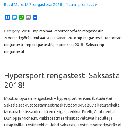
Read More: MP rengastesti 2018 – Touring renkaat »
F
T
W
E
a
w
h
m
c
i
a
a
e
t
t
i
Category:
2018 - mp renkaat
Moottoripyörän rengastestit
b
t
s
l
Moottoripyörän renkaat
Avainsanat:
2018 mp rengastesti
,
Motorrad
o
e
A
o
r
p
rengastesti
,
mp rengastestit
,
mprenkaat 2018
,
Saksan mp
k
p
rengastestit
Hypersport rengastesti Saksasta
2018!
Moottoripyörän rengastesti – hypersport renkaat (katu&rata)
Saksalaiset ovat testanneet ratakäyttöön soveltuvia katurenkaita.
Mukana testissä oli neljä eri rengasmerkkiä: Pirelli, Continental,
Dunlop ja Michelin. Kaikki testin renkaat soveltuvat kadulle ja
ratapäiville. Testin teki PS-lehti Saksasta. Testin moottoripyörän oli