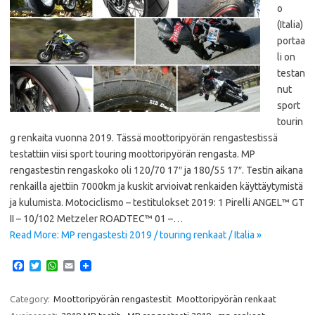
o
(Italia)
portaa
li on
testan
nut
sport
tourin
g renkaita vuonna 2019. Tässä moottoripyörän rengastestissä
testattiin viisi sport touring moottoripyörän rengasta. MP
rengastestin rengaskoko oli 120/70 17″ ja 180/55 17″. Testin aikana
renkailla ajettiin 7000km ja kuskit arvioivat renkaiden käyttäytymistä
ja kulumista. Motociclismo – testitulokset 2019: 1 Pirelli ANGEL™ GT
II – 10/102 Metzeler ROADTEC™ 01 –…
Read More: MP rengastesti 2019 / touring renkaat / Italia »
F
T
W
E
a
w
h
m
c
i
a
a
e
t
t
i
Category:
Moottoripyörän rengastestit
Moottoripyörän renkaat
b
t
s
l