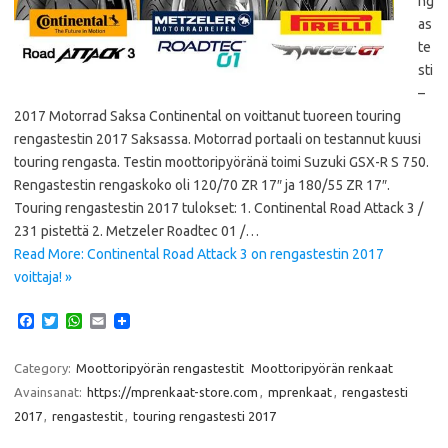
ng
as
te
sti
–
2017 Motorrad Saksa Continental on voittanut tuoreen touring
rengastestin 2017 Saksassa. Motorrad portaali on testannut kuusi
touring rengasta. Testin moottoripyöränä toimi Suzuki GSX-R S 750.
Rengastestin rengaskoko oli 120/70 ZR 17″ ja 180/55 ZR 17″.
Touring rengastestin 2017 tulokset: 1. Continental Road Attack 3 /
231 pistettä 2. Metzeler Roadtec 01 /…
Read More: Continental Road Attack 3 on rengastestin 2017
voittaja! »
F
T
W
E
a
w
h
m
c
i
a
a
e
t
t
i
Category:
Moottoripyörän rengastestit
Moottoripyörän renkaat
b
t
s
l
Avainsanat:
https://mprenkaat-store.com
,
mprenkaat
,
rengastesti
o
e
A
o
r
p
2017
,
rengastestit
,
touring rengastesti 2017
k
p