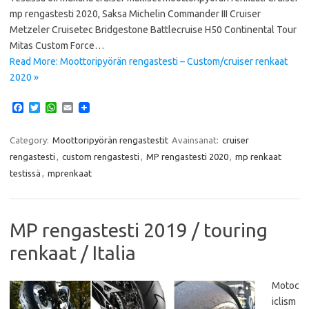
mp rengastesti 2020, Saksa Michelin Commander III Cruiser
Metzeler Cruisetec Bridgestone Battlecruise H50 Continental Tour
Mitas Custom Force…
Read More: Moottoripyörän rengastesti – Custom/cruiser renkaat
2020 »
F
T
W
E
a
w
h
m
c
i
a
a
e
t
t
i
Category:
Moottoripyörän rengastestit
Avainsanat:
cruiser
b
t
s
l
rengastesti
,
custom rengastesti
,
MP rengastesti 2020
,
mp renkaat
o
e
A
o
r
p
testissä
,
mprenkaat
k
p
MP rengastesti 2019 / touring
renkaat / Italia
Motoc
iclism