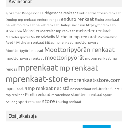
Avainsanat
Bridgestone renkaat
ajokamat
Bridgestone
Continental
Crossin renkaat
enduro renkaat
Endurorenkaat
Dunlop mp renkaat
enduro rengas
halvat mp renkaat
halvat renkaat
Harley Davidson
https://mprenkaat-
metzeler renkaat
Metzeler
Metzeler mp renkaat
store.com
Michelin mp renkaat
Michelin
Metzeler sportec M7 RR
Michelin Pilot
Michelin renkaat
moottoripyörä
Mitas mp renkaat
Road 4
Moottoripyörän renkaat
Moottoripyörä messut
moottoripyörät
moottoripyörä renkaat
mopon renkaat
mp
mprenkaat
mp renkaat
rengas
mprenkaat-store
mprenkaat-store.com
mp renkaat netistä
mprenkaat.fi
nettirenkaat
nastarenkaat
Pirelli
Pirelli renkaat
skootterin renkaat
mp renkaat
ratarenkaat
Sport-
store
sport renkaat
touring renkaat
touring
Etsi julkaisuja
Haku: