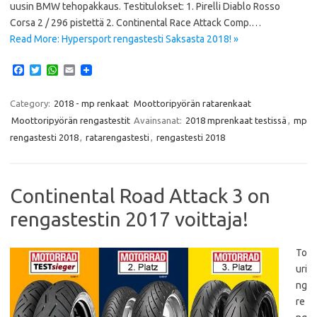
uusin BMW tehopakkaus. Testitulokset: 1. Pirelli Diablo Rosso
Corsa 2 / 296 pistettä 2. Continental Race Attack Comp.…
Read More: Hypersport rengastesti Saksasta 2018! »
F
T
W
E
a
w
h
m
c
i
a
a
e
t
t
i
Category:
2018 - mp renkaat
Moottoripyörän ratarenkaat
b
t
s
l
Moottoripyörän rengastestit
Avainsanat:
2018 mprenkaat testissä
,
mp
o
e
A
o
r
p
rengastesti 2018
,
ratarengastesti
,
rengastesti 2018
k
p
Continental Road Attack 3 on
rengastestin 2017 voittaja!
To
uri
ng
re