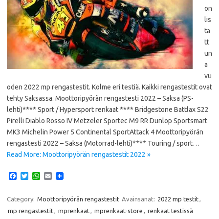
on
lis
ta
tt
un
a
vu
oden 2022 mp rengastestit. Kolme eri testiä. Kaikki rengastestit ovat
tehty Saksassa. Moottoripyörän rengastesti 2022 – Saksa (PS-
lehti)**** Sport / Hypersport renkaat **** Bridgestone Battlax S22
Pirelli Diablo Rosso IV Metzeler Sportec M9 RR Dunlop Sportsmart
MK3 Michelin Power 5 Continental SportAttack 4 Moottoripyörän
rengastesti 2022 – Saksa (Motorrad-lehti)**** Touring / sport…
Read More: Moottoripyörän rengastestit 2022 »
F
T
W
E
a
w
h
m
c
i
a
a
e
t
t
i
Category:
Moottoripyörän rengastestit
Avainsanat:
2022 mp testit
,
b
t
s
l
mp rengastestit
,
mprenkaat
,
mprenkaat-store
,
renkaat testissä
o
e
A