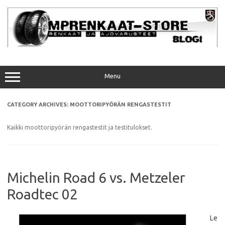
Skip
to
content
Menu
CATEGORY ARCHIVES:
MOOTTORIPYÖRÄN RENGASTESTIT
Kaikki moottoripyörän rengastestit ja testitulokset.
Michelin Road 6 vs. Metzeler
Roadtec 02
Le