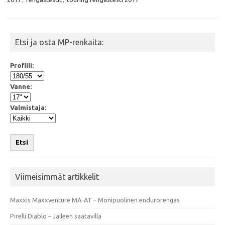
k
p
Etsi ja osta MP-renkaita:
Profiili:
Vanne:
Valmistaja:
Etsi
Viimeisimmät artikkelit
Maxxis Maxxventure MA-AT – Monipuolinen endurorengas
Pirelli Diablo – Jälleen saatavilla