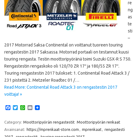
re
ng
as
te
sti
–
2017 Motorrad Saksa Continental on voittanut tuoreen touring
rengastestin 2017 Saksassa. Motorrad portaali on testannut kuusi
touring rengasta. Testin moottoripyöränä toimi Suzuki GSX-R S 750.
Rengastestin rengaskoko oli 120/70 ZR 17″ ja 180/55 ZR 17″.
Touring rengastestin 2017 tulokset: 1. Continental Road Attack 3 /
231 pistettä 2. Metzeler Roadtec 01 /…
Read More: Continental Road Attack 3 on rengastestin 2017
voittaja! »
F
T
W
E
a
w
h
m
c
i
a
a
e
t
t
i
Category:
Moottoripyörän rengastestit
Moottoripyörän renkaat
b
t
s
l
Avainsanat:
https://mprenkaat-store.com
,
mprenkaat
,
rengastesti
o
e
A
o
r
p
2017
,
rengastestit
,
touring rengastesti 2017