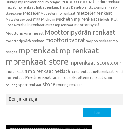
enduro renkaat
Endurorenkaat
Dunlop mp renkaat
enduro rengas
halvat mp renkaat
halvat renkaat
Harley Davidson
https://mprenkaat-
metzeler renkaat
Metzeler
Metzeler mp renkaat
store.com
Michelin mp renkaat
Michelin
Metzeler sportec M7 RR
Michelin Pilot
Michelin renkaat
moottoripyörä
Mitas mp renkaat
Road 4
Moottoripyörän renkaat
Moottoripyörä messut
moottoripyörät
moottoripyörä renkaat
mopon renkaat
mp
mprenkaat
mp renkaat
rengas
mprenkaat-store
mprenkaat-store.com
mp renkaat netistä
mprenkaat.fi
nettirenkaat
nastarenkaat
Pirelli
Pirelli renkaat
skootterin renkaat
mp renkaat
ratarenkaat
Sport-
store
sport renkaat
touring renkaat
touring
Etsi julkaisuja
Haku: