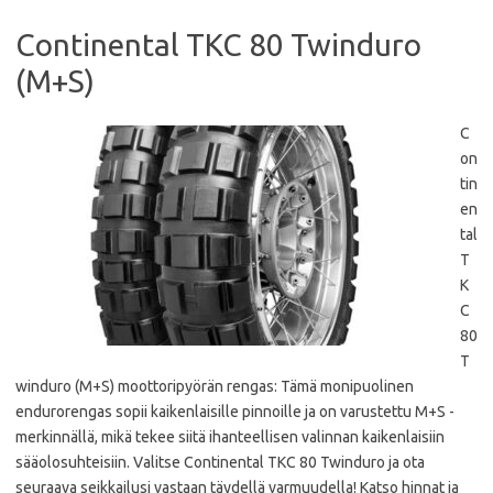
Continental TKC 80 Twinduro
(M+S)
C
on
tin
en
tal
T
K
C
80
T
winduro (M+S) moottoripyörän rengas: Tämä monipuolinen
endurorengas sopii kaikenlaisille pinnoille ja on varustettu M+S -
merkinnällä, mikä tekee siitä ihanteellisen valinnan kaikenlaisiin
sääolosuhteisiin. Valitse Continental TKC 80 Twinduro ja ota
seuraava seikkailusi vastaan täydellä varmuudella! Katso hinnat ja