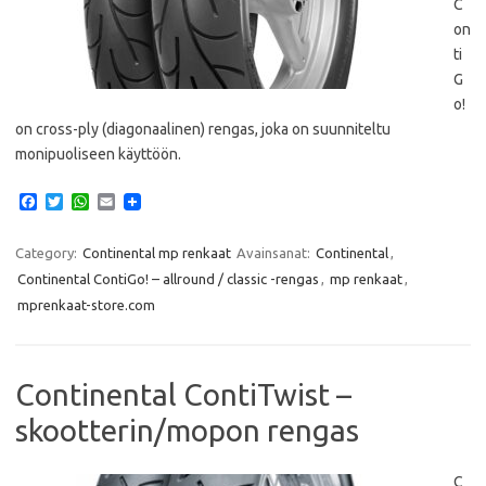
C
on
ti
G
o!
on cross-ply (diagonaalinen) rengas, joka on suunniteltu
monipuoliseen käyttöön.
F
T
W
E
a
w
h
m
c
i
a
a
e
t
t
i
Category:
Continental mp renkaat
Avainsanat:
Continental
,
b
t
s
l
Continental ContiGo! – allround / classic -rengas
,
mp renkaat
,
o
e
A
o
r
p
mprenkaat-store.com
k
p
Continental ContiTwist –
skootterin/mopon rengas
C