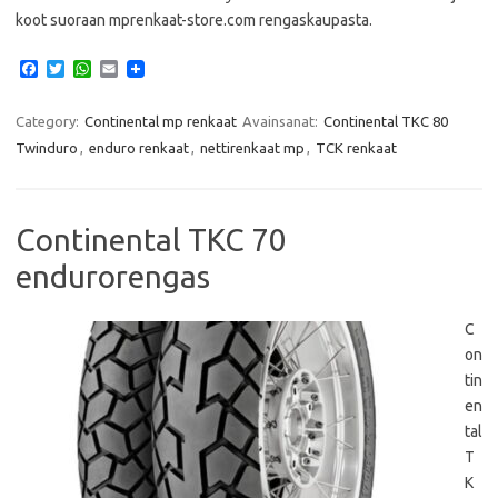
koot suoraan mprenkaat-store.com rengaskaupasta.
F
T
W
E
a
w
h
m
c
i
a
a
e
t
t
i
Category:
Continental mp renkaat
Avainsanat:
Continental TKC 80
b
t
s
l
Twinduro
,
enduro renkaat
,
nettirenkaat mp
,
TCK renkaat
o
e
A
o
r
p
k
p
Continental TKC 70
endurorengas
C
on
tin
en
tal
T
K