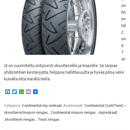
on
tin
en
tal
C
on
ti
T
wi
st on suunniteltu erityisesti skoottereille ja mopoille. Se tarjoaa
yhdistelmän kestävyyttä, helppoa hallittavuutta ja hyvää pitoa sekä
kuivalla että märällä tiellä.
F
T
W
E
a
w
h
m
c
i
a
a
e
t
t
i
Category:
Continental mp renkaat
Avainsanat:
Continental ContiTwist –
b
t
s
l
skootterin/mopon rengas
,
Continental mopon rengas
,
mprenkaat
,
o
e
A
o
r
p
skootterin rengas
,
Twist rengas
k
p