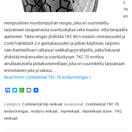
C
70
on
monipuolinen moottoripyörän rengas, joka on suunniteltu
tarjoamaan tasapainoista suorituskykyä sekä maasto- että tienpäällä
ajamiseen. Tämä rengas yhdistää TKC 80:n maasto-ominaisuudet ja
ContiTrailAttack 2:n ajomukavuuden ja pitkän käyttöiän, tarjoten
näin ihanteellisen ratkaisun seikkailupyöräilijöille, jotka haluavat
yhdistää mukavuuden ja suorituskyvyn. TKC 70 erottuu
ainutlaatuisella pintakuvioinnillaan, joka on suunniteltu tarjoamaan
erinomainen pito ja vakaus…
Read More: Continental TKC 70 endurorengas »
F
T
W
E
a
w
h
m
c
i
a
a
e
t
t
i
Category:
Continental mp renkaat
Avainsanat:
Continental TKC 70
b
t
s
l
endurorengas
,
enduro renkaat
,
mprenkaat
,
mprenkaat-store
,
TKC
o
e
A
o
r
p
renkaat
k
p