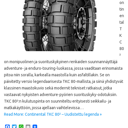
on
tin
en
tal
T
K
C
80
²
on monipuolinen ja suorituskykyinen renkaiden suunnannäyttäjä
adventure- ja enduro-touring-luokassa, jossa vaaditaan erinomaista
pitoa niin soralla, karkealla maastolla kuin asfaltillakin. Se on
päivitetty versio legendaarisesta TKC 80-mallista, ja siinä yhdistyvät
klassinen maastokuvio sekä modernit tekniset ratkaisut, jotka
vastaavat nykyisten adventure-pyörien suorituskyky-odotuksiin.
TKC 80²:n kulutuspinta on suunniteltu erityisesti seikkailu- ja
matkakäyttöön, jossa ajellaan vaihtelevissa…
Read More: Continental TKC 80² – Uudistettu legenda »
F
T
W
E