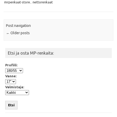
o
r
p
mrpenkaat-store
,
nettorenkaat
k
p
Post navigation
←
Older posts
Etsi ja osta MP-renkaita:
Profiili:
Vanne:
Valmistaja:
Etsi