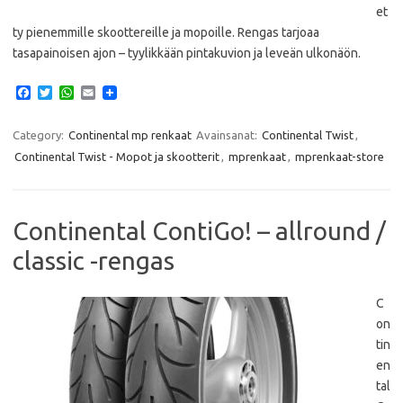
et
ty pienemmille skoottereille ja mopoille. Rengas tarjoaa
tasapainoisen ajon – tyylikkään pintakuvion ja leveän ulkonäön.
F
T
W
E
a
w
h
m
c
i
a
a
e
t
t
i
Category:
Continental mp renkaat
Avainsanat:
Continental Twist
,
b
t
s
l
Continental Twist - Mopot ja skootterit
,
mprenkaat
,
mprenkaat-store
o
e
A
o
r
p
k
p
Continental ContiGo! – allround /
classic -rengas
C
on
tin
en
tal