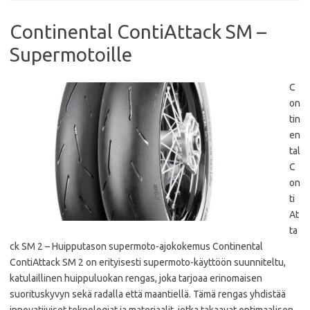
Continental ContiAttack SM –
Supermotoille
C
on
tin
en
tal
C
on
ti
At
ta
ck SM 2 – Huipputason supermoto-ajokokemus Continental
ContiAttack SM 2 on erityisesti supermoto-käyttöön suunniteltu,
katulaillinen huippuluokan rengas, joka tarjoaa erinomaisen
suorituskyvyn sekä radalla että maantiellä. Tämä rengas yhdistää