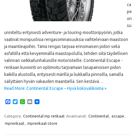
ca
pe
on
su
unniteltu erityisesti adventure- ja touring-moottoripyöriin, jotka
vaativat monipuolisia rengasominaisuuksia vaihtelevaan maastoon
ja maantieajoihin. Tämä rengas tarjoaa erinomaisen pidon sekä
asfaltilla että kevyemmällä maastopolulla, tehden siitä täydellisen
valinnan seikkailunhaluisille motoristeille. Continental Escape -
renkaan kuviointi on optimoitu tarjoamaan tasapainoisen pidon
kaikilla alustoilla, erityisesti märillä ja liukkailla pinnoilla, samalla
säilyttäen hyvän vakauden maantiellä. Sen kestävä…
Read More: Continental Escape – Hyvä kokovalikoima »
F
T
W
E
a
w
h
m
c
i
a
a
e
t
t
i
Category:
Continental mp renkaat
Avainsanat:
Continental
,
escape
,
b
t
s
l
mprenkaat
,
mprenkaat-store
o
e
A
o
r
p
k
p