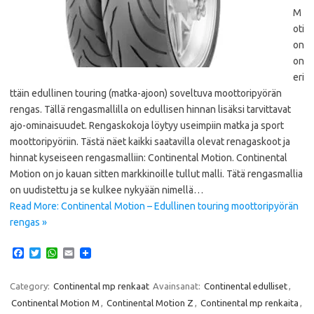
M
oti
on
on
eri
ttäin edullinen touring (matka-ajoon) soveltuva moottoripyörän
rengas. Tällä rengasmallilla on edullisen hinnan lisäksi tarvittavat
ajo-ominaisuudet. Rengaskokoja löytyy useimpiin matka ja sport
moottoripyöriin. Tästä näet kaikki saatavilla olevat renagaskoot ja
hinnat kyseiseen rengasmalliin: Continental Motion. Continental
Motion on jo kauan sitten markkinoille tullut malli. Tätä rengasmallia
on uudistettu ja se kulkee nykyään nimellä…
Read More: Continental Motion – Edullinen touring moottoripyörän
rengas »
F
T
W
E
a
w
h
m
c
i
a
a
e
t
t
i
Category:
Continental mp renkaat
Avainsanat:
Continental edulliset
,
b
t
s
l
Continental Motion M
,
Continental Motion Z
,
Continental mp renkaita
,
o
e
A