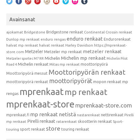
Avainsanat
Bridgestone renkaat
ajokamat
Bridgestone
Continental
Crossin renkaat
enduro renkaat
Endurorenkaat
Dunlop mp renkaat
enduro rengas
halvat mp renkaat
halvat renkaat
Harley Davidson
https://mprenkaat-
metzeler renkaat
Metzeler
Metzeler mp renkaat
store.com
Michelin mp renkaat
Michelin
Metzeler sportec M7 RR
Michelin Pilot
Michelin renkaat
moottoripyörä
Mitas mp renkaat
Road 4
Moottoripyörän renkaat
Moottoripyörä messut
moottoripyörät
moottoripyörä renkaat
mopon renkaat
mp
mprenkaat
mp renkaat
rengas
mprenkaat-store
mprenkaat-store.com
mp renkaat netistä
mprenkaat.fi
nettirenkaat
nastarenkaat
Pirelli
Pirelli renkaat
skootterin renkaat
mp renkaat
ratarenkaat
Sport-
store
sport renkaat
touring renkaat
touring