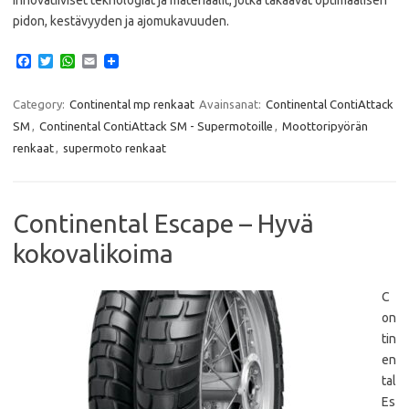
innovatiiviset teknologiat ja materiaalit, jotka takaavat optimaalisen
pidon, kestävyyden ja ajomukavuuden.​
F
T
W
E
a
w
h
m
c
i
a
a
e
t
t
i
Category:
Continental mp renkaat
Avainsanat:
Continental ContiAttack
b
t
s
l
SM
,
Continental ContiAttack SM - Supermotoille
,
Moottoripyörän
o
e
A
o
r
p
renkaat
,
supermoto renkaat
k
p
Continental Escape – Hyvä
kokovalikoima
C
on
tin
en
tal
Es