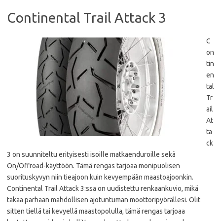
Continental Trail Attack 3
C
on
tin
en
tal
Tr
ail
At
ta
ck
3 on suunniteltu erityisesti isoille matkaenduroille sekä
On/Offroad-käyttöön. Tämä rengas tarjoaa monipuolisen
suorituskyvyn niin tieajoon kuin kevyempään maastoajoonkin.
Continental Trail Attack 3:ssa on uudistettu renkaankuvio, mikä
takaa parhaan mahdollisen ajotuntuman moottoripyörällesi. Olit
sitten tiellä tai kevyellä maastopolulla, tämä rengas tarjoaa