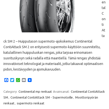
en
tal
C
on
ti
At
ta
ck SM 2 – Huipputason supermoto-ajokokemus Continental
ContiAttack SM 2 on erityisesti supermoto-käyttöön suunniteltu,
katulaillinen huippuluokan rengas, joka tarjoaa erinomaisen
suorituskyvyn sekä radalla että maantiellä. Tämä rengas yhdistää
innovatiiviset teknologiat ja materiaalit, jotka takaavat optimaalisen
pidon, kestävyyden ja ajomukavuuden.​
F
T
W
E
a
w
h
m
c
i
a
a
e
t
t
i
Category:
Continental mp renkaat
Avainsanat:
Continental ContiAttack
b
t
s
l
SM
,
Continental ContiAttack SM - Supermotoille
,
Moottoripyörän
o
e
A
o
r
p
renkaat
,
supermoto renkaat
k
p