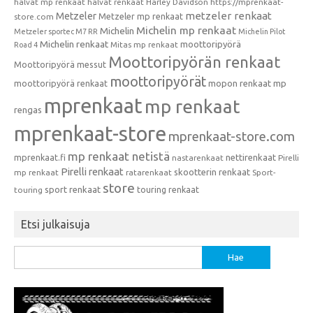
halvat mp renkaat
halvat renkaat
Harley Davidson
https://mprenkaat-
metzeler renkaat
Metzeler
Metzeler mp renkaat
store.com
Michelin mp renkaat
Michelin
Metzeler sportec M7 RR
Michelin Pilot
Michelin renkaat
moottoripyörä
Mitas mp renkaat
Road 4
Moottoripyörän renkaat
Moottoripyörä messut
moottoripyörät
moottoripyörä renkaat
mopon renkaat
mp
mprenkaat
mp renkaat
rengas
mprenkaat-store
mprenkaat-store.com
mp renkaat netistä
mprenkaat.fi
nettirenkaat
nastarenkaat
Pirelli
Pirelli renkaat
skootterin renkaat
mp renkaat
ratarenkaat
Sport-
store
sport renkaat
touring renkaat
touring
Etsi julkaisuja
Haku: