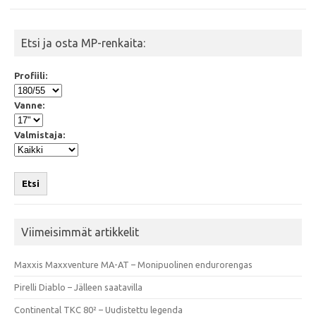
Etsi ja osta MP-renkaita:
Profiili:
Vanne:
Valmistaja:
Etsi
Viimeisimmät artikkelit
Maxxis Maxxventure MA-AT – Monipuolinen endurorengas
Pirelli Diablo – Jälleen saatavilla
Continental TKC 80² – Uudistettu legenda