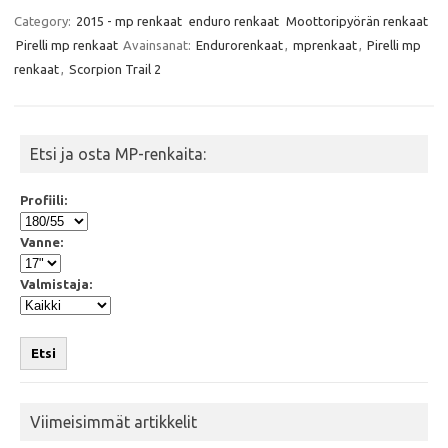
c
i
a
a
e
t
t
i
Category:
2015 - mp renkaat
enduro renkaat
Moottoripyörän renkaat
b
t
s
l
Pirelli mp renkaat
Avainsanat:
Endurorenkaat
,
mprenkaat
,
Pirelli mp
o
e
A
o
r
p
renkaat
,
Scorpion Trail 2
k
p
Etsi ja osta MP-renkaita:
Profiili:
Vanne:
Valmistaja:
Etsi
Viimeisimmät artikkelit