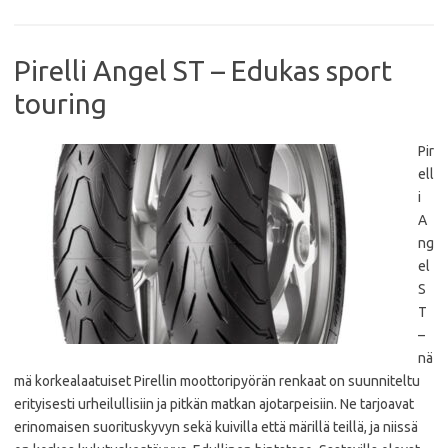
o
r
p
k
p
Pirelli Angel ST – Edukas sport
touring
Pir
ell
i
A
ng
el
S
T
–
nä
mä korkealaatuiset Pirellin moottoripyörän renkaat on suunniteltu
erityisesti urheilullisiin ja pitkän matkan ajotarpeisiin. Ne tarjoavat
erinomaisen suorituskyvyn sekä kuivilla että märillä teillä, ja niissä