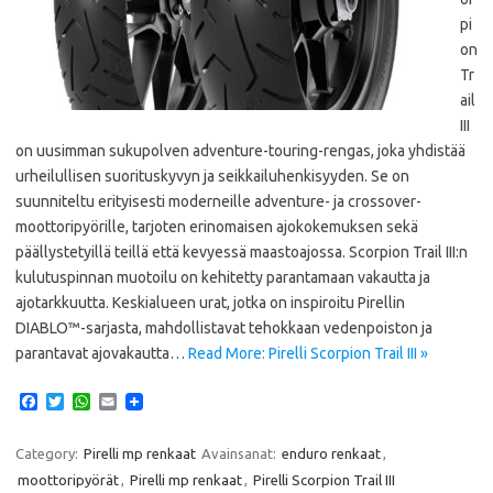
pi
on
Tr
ail
III
on uusimman sukupolven adventure-touring-rengas, joka yhdistää
urheilullisen suorituskyvyn ja seikkailuhenkisyyden. Se on
suunniteltu erityisesti moderneille adventure- ja crossover-
moottoripyörille, tarjoten erinomaisen ajokokemuksen sekä
päällystetyillä teillä että kevyessä maastoajossa. Scorpion Trail III:n
kulutuspinnan muotoilu on kehitetty parantamaan vakautta ja
ajotarkkuutta. Keskialueen urat, jotka on inspiroitu Pirellin
DIABLO™-sarjasta, mahdollistavat tehokkaan vedenpoiston ja
parantavat ajovakautta…
Read More: Pirelli Scorpion Trail III »
F
T
W
E
a
w
h
m
c
i
a
a
e
t
t
i
Category:
Pirelli mp renkaat
Avainsanat:
enduro renkaat
,
b
t
s
l
moottoripyörät
,
Pirelli mp renkaat
,
Pirelli Scorpion Trail III
o
e
A