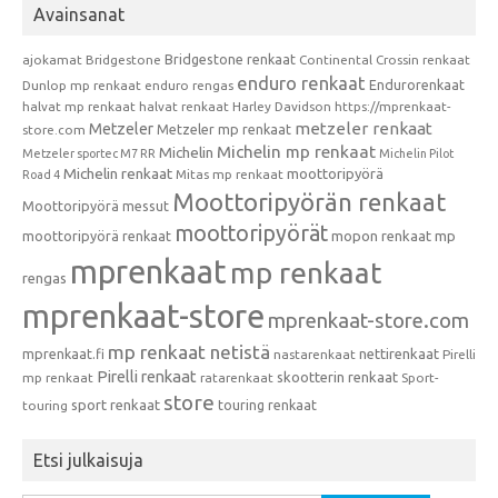
Avainsanat
Bridgestone renkaat
ajokamat
Bridgestone
Continental
Crossin renkaat
enduro renkaat
Endurorenkaat
Dunlop mp renkaat
enduro rengas
halvat mp renkaat
halvat renkaat
Harley Davidson
https://mprenkaat-
metzeler renkaat
Metzeler
Metzeler mp renkaat
store.com
Michelin mp renkaat
Michelin
Metzeler sportec M7 RR
Michelin Pilot
Michelin renkaat
moottoripyörä
Mitas mp renkaat
Road 4
Moottoripyörän renkaat
Moottoripyörä messut
moottoripyörät
moottoripyörä renkaat
mopon renkaat
mp
mprenkaat
mp renkaat
rengas
mprenkaat-store
mprenkaat-store.com
mp renkaat netistä
mprenkaat.fi
nettirenkaat
nastarenkaat
Pirelli
Pirelli renkaat
skootterin renkaat
mp renkaat
ratarenkaat
Sport-
store
sport renkaat
touring renkaat
touring
Etsi julkaisuja