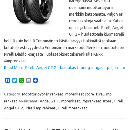
kategoriassa. Soveltuu
useimpiin moottoripyöriin
merkkiin katsomatta. Paljon eri
rengaskokoja saatavilla. Katso
omasi ja tilaa heti. Pirelli Angel
GT 2 – huolettomia kilometrejä
kelillä kuin kelillä Erinomainen käsiteltävyys tinkimättä renkaan
kulutuskestävyydestä Erinomainen märkäpito Renkaan muotoilu on
Pirelli Diablo -sarjasta Tuplaseokset takarenkailla Kaikki
#mprenkaat…
Read More: Pirelli Angel GT 2 – laadukas touring rengas – paljon… »
F
T
W
E
a
w
h
m
c
i
a
a
e
t
t
i
Category:
Moottoripyörän renkaat
mprenkaat-store
Pirelli mp
b
t
s
l
renkaat
Avainsanat:
Angel GT II
,
mprenkaat
,
mprenkaat-store
,
Pirelli
o
e
A
o
r
p
Angel GT 2
,
Pirelli mp renkaat
,
Pirelli mprenkaat
k
p