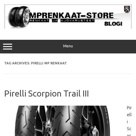
Skip
to
content
Menu
TAG ARCHIVES:
PIRELLI MP RENKAAT
Pirelli Scorpion Trail III
Pir
ell
i
Sc
or