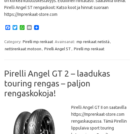
on korkea kulutuskestävyys. Edullinen hintataso. Saatavilla olevat
Pirelli Angel ST rengaskoot: Katso koot ja hinnat suoraan
https://mprenkaat-store.com
F
T
W
E
a
w
h
m
c
i
a
a
e
t
t
i
Category:
Pirelli mp renkaat
Avainsanat:
mp renkaat netistä
,
b
t
s
l
nettirenkaat motoon
,
Pirelli Angel ST
,
Pirelli mp renkaat
o
e
A
o
r
p
k
p
Pirelli Angel GT 2 – laadukas
touring rengas – paljon
rengaskokoja!
Pirelli Angel GT II on saatavilla
https://mprenkaat-store.com
rengaskaupassa. Tämä Pirellin
lippulaiva sport touring