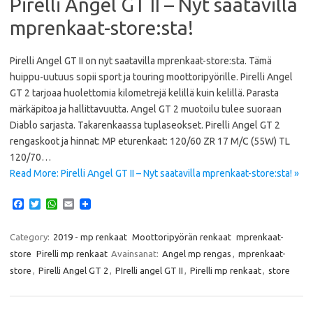
Pirelli Angel GT II – Nyt saatavilla
mprenkaat-store:sta!
Pirelli Angel GT II on nyt saatavilla mprenkaat-store:sta. Tämä
huippu-uutuus sopii sport ja touring moottoripyörille. Pirelli Angel
GT 2 tarjoaa huolettomia kilometrejä kelillä kuin kelillä. Parasta
märkäpitoa ja hallittavuutta. Angel GT 2 muotoilu tulee suoraan
Diablo sarjasta. Takarenkaassa tuplaseokset. Pirelli Angel GT 2
rengaskoot ja hinnat: MP eturenkaat: 120/60 ZR 17 M/C (55W) TL
120/70…
Read More: Pirelli Angel GT II – Nyt saatavilla mprenkaat-store:sta! »
F
T
W
E
a
w
h
m
c
i
a
a
e
t
t
i
Category:
2019 - mp renkaat
Moottoripyörän renkaat
mprenkaat-
b
t
s
l
store
Pirelli mp renkaat
Avainsanat:
Angel mp rengas
,
mprenkaat-
o
e
A
o
r
p
store
,
Pirelli Angel GT 2
,
PIrelli angel GT II
,
Pirelli mp renkaat
,
store
k
p