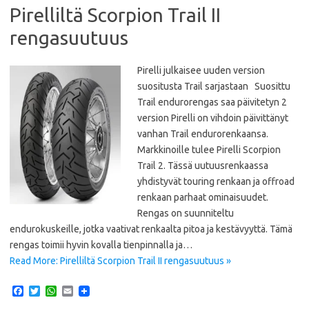
Pirelliltä Scorpion Trail II
rengasuutuus
Pirelli julkaisee uuden version
suositusta Trail sarjastaan Suosittu
Trail endurorengas saa päivitetyn 2
version Pirelli on vihdoin päivittänyt
vanhan Trail endurorenkaansa.
Markkinoille tulee Pirelli Scorpion
Trail 2. Tässä uutuusrenkaassa
yhdistyvät touring renkaan ja offroad
renkaan parhaat ominaisuudet.
Rengas on suunniteltu
endurokuskeille, jotka vaativat renkaalta pitoa ja kestävyyttä. Tämä
rengas toimii hyvin kovalla tienpinnalla ja…
Read More: Pirelliltä Scorpion Trail II rengasuutuus »
F
T
W
E
a
w
h
m