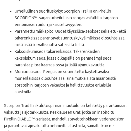
Urheilullinen suorituskyky: Scorpion Trail III on Pirellin
SCORPION™-sarjan urheilullisin rengas asfaltilla, tarjoten
erinomaisen pidon ja käsiteltävyyden.
Parannettu märkäpito: Uudet täyssilica-seokset sekä etu- että
takarenkaissa parantavat suorituskykyä märissä olosuhteissa,
mikä lisää turvallisuutta sateisilla teillä.
Kaksoiskumiseos takarenkaissa: Takarenkaiden
kaksoiskumiseos, jossa olkapäillä on pehmeämpi seos,
parantaa pitoa kaarreajossa ja lisää ajomukavuutta.
Monipuolisuus: Rengas on suunniteltu käytettäväksi
monenlaisissa olosuhteissa, aina mutkaisista maanteistä
sorateihin, tarjoten vakautta ja hallittavuutta erilaisilla
alustoilla.
Scorpion Trail III:n kulutuspinnan muotoilu on kehitetty parantamaan
vakautta ja ajotarkkuutta. Keskialueen urat, jotka on inspiroitu
Pirellin DIABLO™-sarjasta, mahdollistavat tehokkaan vedenpoiston
ja parantavat ajovakautta pehmeillä alustoilla, samalla kun ne