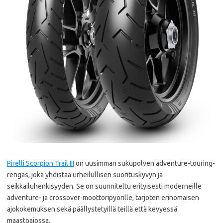
Pirelli Scorpion Trail III
on uusimman sukupolven adventure-touring-
rengas, joka yhdistää urheilullisen suorituskyvyn ja
seikkailuhenkisyyden. Se on suunniteltu erityisesti moderneille
adventure- ja crossover-moottoripyörille, tarjoten erinomaisen
ajokokemuksen sekä päällystetyillä teillä että kevyessä
maastoajossa.