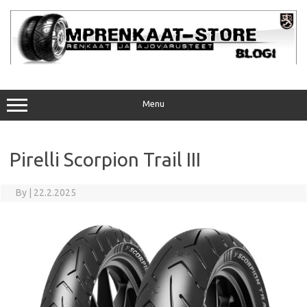
Skip
to
content
Menu
Pirelli Scorpion Trail III
By
|
22.2.2025