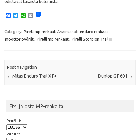
edistävät tasaista kulumista.
F
T
W
E
a
w
h
m
c
i
a
a
e
t
t
i
Category:
Pirelli mp renkaat
Avainsanat:
enduro renkaat
,
b
t
s
l
moottoripyörät
,
Pirelli mp renkaat
,
Pirelli Scorpion Trail III
o
e
A
o
r
p
k
p
Post navigation
←
Mitas Enduro Trail XT+
Dunlop GT 601
→
Etsi ja osta MP-renkaita:
Profiili:
Vanne: