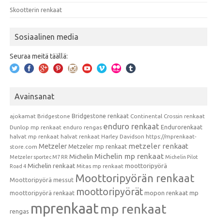
Skootterin renkaat
Sosiaalinen media
Seuraa meitä täällä:
Avainsanat
Bridgestone renkaat
ajokamat
Bridgestone
Continental
Crossin renkaat
enduro renkaat
Endurorenkaat
Dunlop mp renkaat
enduro rengas
halvat mp renkaat
halvat renkaat
Harley Davidson
https://mprenkaat-
metzeler renkaat
Metzeler
Metzeler mp renkaat
store.com
Michelin mp renkaat
Michelin
Metzeler sportec M7 RR
Michelin Pilot
Michelin renkaat
moottoripyörä
Mitas mp renkaat
Road 4
Moottoripyörän renkaat
Moottoripyörä messut
moottoripyörät
moottoripyörä renkaat
mopon renkaat
mp
mprenkaat
mp renkaat
rengas