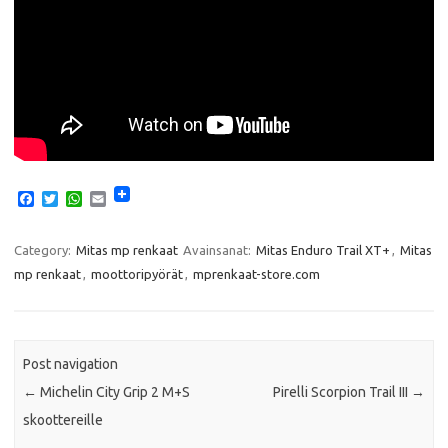
F
T
W
E
a
w
h
m
c
i
a
a
e
t
t
i
Category:
Mitas mp renkaat
Avainsanat:
Mitas Enduro Trail XT+
,
Mitas
b
t
s
l
mp renkaat
,
moottoripyörät
,
mprenkaat-store.com
o
e
A
o
r
p
k
p
Post navigation
←
Michelin City Grip 2 M+S
Pirelli Scorpion Trail III
→
skoottereille