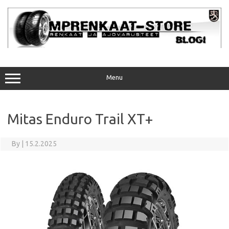
Skip
to
content
Menu
Mitas Enduro Trail XT+
By
|
15.2.2025