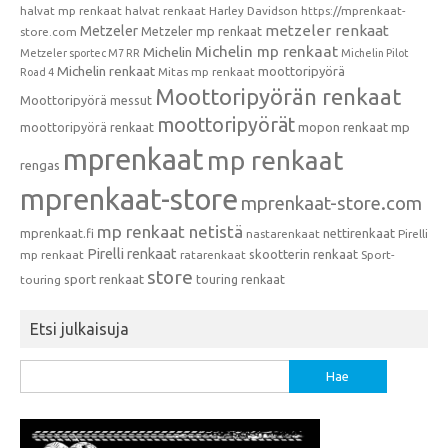
halvat mp renkaat
halvat renkaat
Harley Davidson
https://mprenkaat-
metzeler renkaat
Metzeler
Metzeler mp renkaat
store.com
Michelin mp renkaat
Michelin
Metzeler sportec M7 RR
Michelin Pilot
Michelin renkaat
moottoripyörä
Mitas mp renkaat
Road 4
Moottoripyörän renkaat
Moottoripyörä messut
moottoripyörät
moottoripyörä renkaat
mopon renkaat
mp
mprenkaat
mp renkaat
rengas
mprenkaat-store
mprenkaat-store.com
mp renkaat netistä
mprenkaat.fi
nettirenkaat
nastarenkaat
Pirelli
Pirelli renkaat
skootterin renkaat
mp renkaat
ratarenkaat
Sport-
store
sport renkaat
touring renkaat
touring
Etsi julkaisuja
Haku: