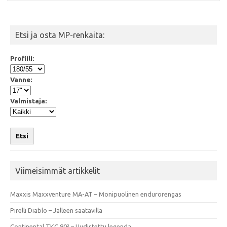
Etsi ja osta MP-renkaita:
Profiili:
Vanne:
Valmistaja:
Etsi
Viimeisimmät artikkelit
Maxxis Maxxventure MA-AT – Monipuolinen endurorengas
Pirelli Diablo – Jälleen saatavilla
Continental TKC 80² – Uudistettu legenda