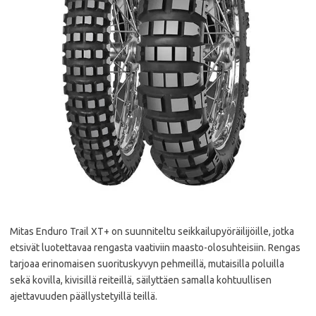
Mitas Enduro Trail XT+ on suunniteltu seikkailupyöräilijöille, jotka
etsivät luotettavaa rengasta vaativiin maasto-olosuhteisiin. Rengas
tarjoaa erinomaisen suorituskyvyn pehmeillä, mutaisilla poluilla
sekä kovilla, kivisillä reiteillä, säilyttäen samalla kohtuullisen
ajettavuuden päällystetyillä teillä.