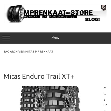
Skip
to
content
Menu
TAG ARCHIVES:
MITAS MP RENKAAT
Mitas Enduro Trail XT+
Mi
ta
s
En
du