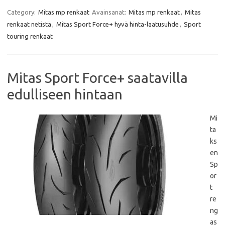
c
i
a
a
e
t
t
i
Category:
Mitas mp renkaat
Avainsanat:
Mitas mp renkaat
,
Mitas
b
t
s
l
renkaat netistä
,
Mitas Sport Force+ hyvä hinta-laatusuhde
,
Sport
o
e
A
o
r
p
touring renkaat
k
p
Mitas Sport Force+ saatavilla
edulliseen hintaan
Mi
ta
ks
en
Sp
or
t
re
ng
as