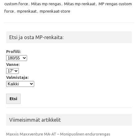
b
t
s
l
custom force
,
Mitas mp rengas
,
Mitas mp renkaat
,
MP rengas custom
o
e
A
o
r
p
force
,
mprenkaat
,
mprenkaat-store
k
p
Etsi ja osta MP-renkaita:
Profiili:
Vanne:
Valmistaja:
Etsi
Viimeisimmät artikkelit
Maxxis Maxxventure MA-AT – Monipuolinen endurorengas