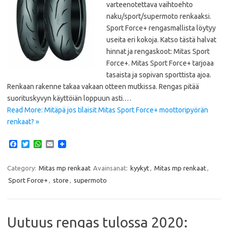
varteenotettava vaihtoehto
naku/sport/supermoto renkaaksi.
Sport Force+ rengasmallista löytyy
useita eri kokoja. Katso tästä halvat
hinnat ja rengaskoot: Mitas Sport
Force+. Mitas Sport Force+ tarjoaa
tasaista ja sopivan sporttista ajoa.
Renkaan rakenne takaa vakaan otteen mutkissa. Rengas pitää
suorituskyvyn käyttöiän loppuun asti.…
Read More: Mitäpä jos tilaisit Mitas Sport Force+ moottoripyörän
renkaat? »
F
T
W
E
a
w
h
m
c
i
a
a
e
t
t
i
Category:
Mitas mp renkaat
Avainsanat:
kyykyt
,
Mitas mp renkaat
,
b
t
s
l
Sport Force+
,
store
,
supermoto
o
e
A
o
r
p
k
p
Uutuus rengas tulossa 2020: