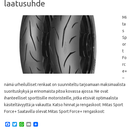
laatusuhde
Mi
ta
s
Sp
or
t
Fo
rc
e+
–
nämä urheilulliset renkaat on suunniteltu tarjoamaan maksimaalista
suorituskykyä ja erinomaista pitoa kovassa ajossa. Ne ovat
ihanteelliset sporttisille motoristeille, jotka etsivät optimaalista
käsiteltävyyttä ja vakautta. Katso hinnat ja rengaskoot: Mitas Sport
Force+ Saatavilla olevat Mitas Sport Force+ rengaskoot:
F
T
W
E
a
w
h
m