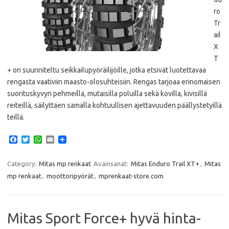
ro
Tr
ail
X
T
+ on suunniteltu seikkailupyöräilijöille, jotka etsivät luotettavaa
rengasta vaativiin maasto-olosuhteisiin. Rengas tarjoaa erinomaisen
suorituskyvyn pehmeillä, mutaisilla poluilla sekä kovilla, kivisillä
reiteillä, säilyttäen samalla kohtuullisen ajettavuuden päällystetyillä
teillä.
F
T
W
E
a
w
h
m
c
i
a
a
e
t
t
i
Category:
Mitas mp renkaat
Avainsanat:
Mitas Enduro Trail XT+
,
Mitas
b
t
s
l
mp renkaat
,
moottoripyörät
,
mprenkaat-store.com
o
e
A
o
r
p
k
p
Mitas Sport Force+ hyvä hinta-