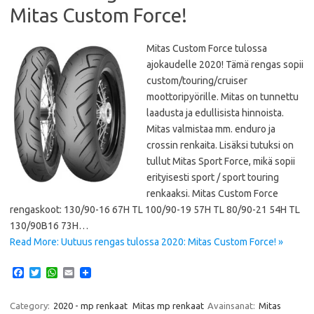
Mitas Custom Force!
Mitas Custom Force tulossa
ajokaudelle 2020! Tämä rengas sopii
custom/touring/cruiser
moottoripyörille. Mitas on tunnettu
laadusta ja edullisista hinnoista.
Mitas valmistaa mm. enduro ja
crossin renkaita. Lisäksi tutuksi on
tullut Mitas Sport Force, mikä sopii
erityisesti sport / sport touring
renkaaksi. Mitas Custom Force
rengaskoot: 130/90-16 67H TL 100/90-19 57H TL 80/90-21 54H TL
130/90B16 73H…
Read More: Uutuus rengas tulossa 2020: Mitas Custom Force! »
F
T
W
E
a
w
h
m
c
i
a
a
e
t
t
i
Category:
2020 - mp renkaat
Mitas mp renkaat
Avainsanat:
Mitas