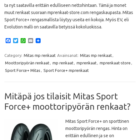
ta nyt saatavilla erittäin edulliseen nettohintaan. Tämä ja monet
muut renkaat suoraan mprenkaat-store.com rengaskaupasta. Mitas
Sport Force+ rengasmallista löytyy useita eri kokoja. Myös EV, eli
Evolution malli on saatavilla tietyissä kokoluokissa.
F
T
W
E
a
w
h
m
c
i
a
a
e
t
t
i
Category:
Mitas mp renkaat
Avainsanat:
Mitas mp renkaat
,
b
t
s
l
Moottoripyörän renkaat
,
mp renkaat
,
mprenkaat
,
mprenkaat-store
,
o
e
A
o
r
p
Sport Force+ Mitas
,
Sport Force+ mprenkaat
k
p
Mitäpä jos tilaisit Mitas Sport
Force+ moottoripyörän renkaat?
Mitas Sport Force+ on sporttinen
moottoripyörän rengas. Hinta on
erittäin edullinen ja se on