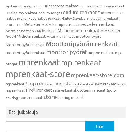
Bridgestone renkaat
ajokamat
Bridgestone
Continental
Crossin renkaat
enduro renkaat
Endurorenkaat
Dunlop mp renkaat
enduro rengas
halvat mp renkaat
halvat renkaat
Harley Davidson
https://mprenkaat-
metzeler renkaat
Metzeler
Metzeler mp renkaat
store.com
Michelin mp renkaat
Michelin
Metzeler sportec M7 RR
Michelin Pilot
Michelin renkaat
moottoripyörä
Mitas mp renkaat
Road 4
Moottoripyörän renkaat
Moottoripyörä messut
moottoripyörät
moottoripyörä renkaat
mopon renkaat
mp
mprenkaat
mp renkaat
rengas
mprenkaat-store
mprenkaat-store.com
mp renkaat netistä
mprenkaat.fi
nettirenkaat
nastarenkaat
Pirelli
Pirelli renkaat
skootterin renkaat
mp renkaat
ratarenkaat
Sport-
store
sport renkaat
touring renkaat
touring
Etsi julkaisuja
Haku: