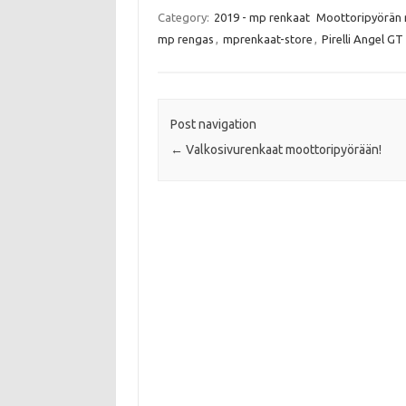
c
i
a
a
e
t
t
i
Category:
2019 - mp renkaat
Moottoripyörän 
b
t
s
l
mp rengas
,
mprenkaat-store
,
Pirelli Angel GT
o
e
A
o
r
p
k
p
Post navigation
←
Valkosivurenkaat moottoripyörään!