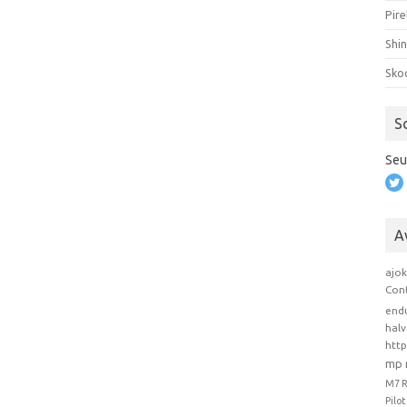
Pire
Shi
Sko
S
Seu
A
ajo
Con
end
hal
htt
mp 
M7 
Pilo