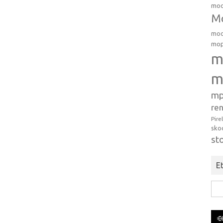
moo
Mo
moo
mop
m
m
mp
ren
Pire
sko
st
Et
Hak