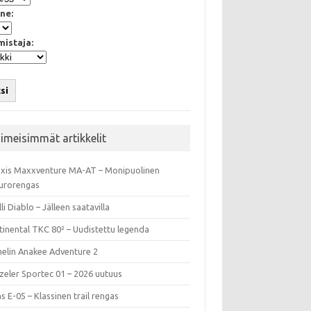
ne:
mistaja:
si
iimeisimmät artikkelit
xis Maxxventure MA-AT – Monipuolinen
urorengas
lli Diablo – Jälleen saatavilla
tinental TKC 80² – Uudistettu legenda
helin Anakee Adventure 2
zeler Sportec 01 – 2026 uutuus
s E-05 – Klassinen trail rengas