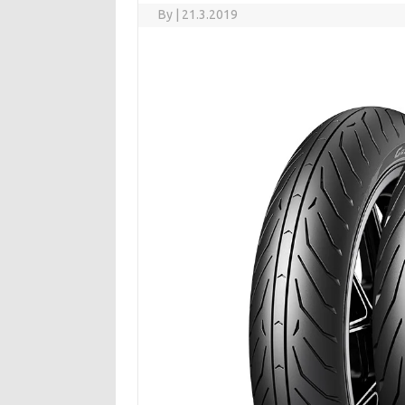
By
|
21.3.2019