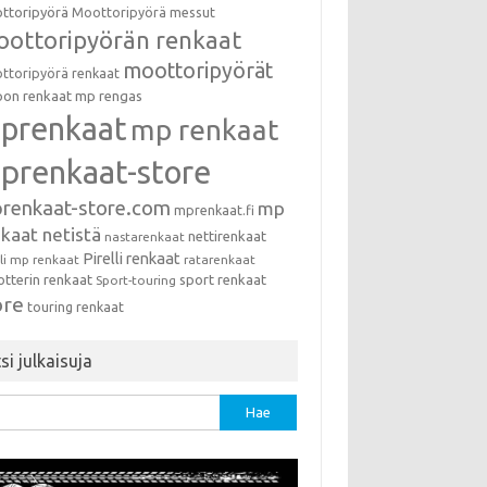
ttoripyörä
Moottoripyörä messut
ottoripyörän renkaat
moottoripyörät
ttoripyörä renkaat
on renkaat
mp rengas
prenkaat
mp renkaat
prenkaat-store
renkaat-store.com
mp
mprenkaat.fi
kaat netistä
nettirenkaat
nastarenkaat
Pirelli renkaat
lli mp renkaat
ratarenkaat
otterin renkaat
sport renkaat
Sport-touring
ore
touring renkaat
si julkaisuja
u: