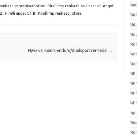
Met
renkaat
mprenkaat-store
Pirelli mp renkaat
Avainsanat:
Angel
 2
,
PIrelli angel GT II
,
Pirelli mp renkaat
,
store
Mic
Mit
Moo
Moo
Hyvä valikoima enduro/dualsport renkaita!
→
Moo
Mop
MP 
MP 
MP 
MP 
mpr
Muu
Mön