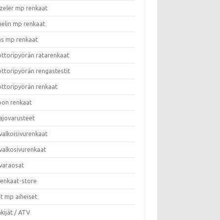
zeler mp renkaat
helin mp renkaat
as mp renkaat
ttoripyörän ratarenkaat
ttoripyörän rengastestit
ttoripyörän renkaat
on renkaat
ajovarusteet
valkoisivurenkaat
valkosivurenkaat
varaosat
enkaat-store
t mp aiheiset
kijät / ATV