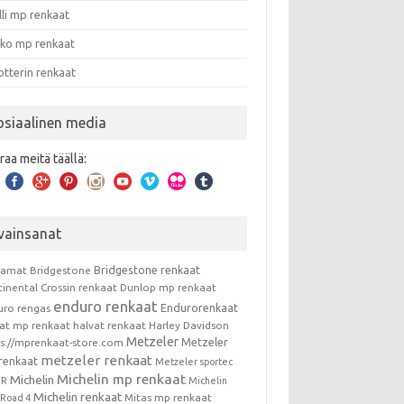
lli mp renkaat
nko mp renkaat
otterin renkaat
osiaalinen media
raa meitä täällä:
vainsanat
Bridgestone renkaat
kamat
Bridgestone
tinental
Crossin renkaat
Dunlop mp renkaat
enduro renkaat
Endurorenkaat
uro rengas
vat mp renkaat
halvat renkaat
Harley Davidson
Metzeler
Metzeler
ps://mprenkaat-store.com
metzeler renkaat
renkaat
Metzeler sportec
Michelin mp renkaat
Michelin
RR
Michelin
Michelin renkaat
Mitas mp renkaat
t Road 4