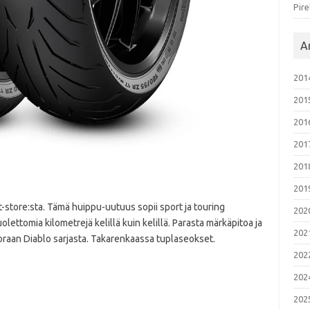
Pire
Ar
201
201
201
201
201
201
at-store:sta. Tämä huippu-uutuus sopii sport ja touring
202
olettomia kilometrejä kelillä kuin kelillä. Parasta märkäpitoa ja
202
oraan Diablo sarjasta. Takarenkaassa tuplaseokset.
202
202
202