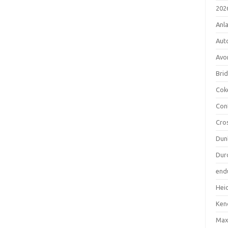
202
Anl
Aut
Avo
Bri
Cok
Con
Cro
Dun
Dur
end
Hei
Ken
Max