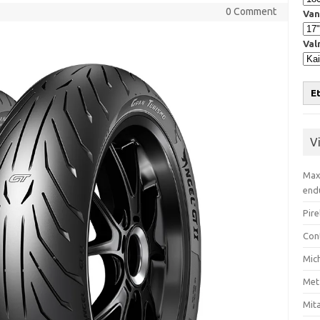
0 Comment
Van
Val
Et
V
Max
end
Pire
Con
Mic
Met
Mita