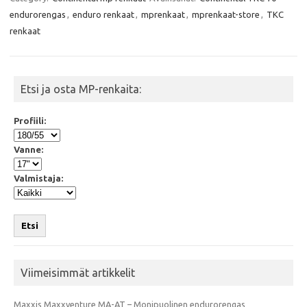
b
t
s
l
endurorengas
,
enduro renkaat
,
mprenkaat
,
mprenkaat-store
,
TKC
o
e
A
o
r
p
renkaat
k
p
Etsi ja osta MP-renkaita:
Profiili:
Vanne:
Valmistaja:
Etsi
Viimeisimmät artikkelit
Maxxis Maxxventure MA-AT – Monipuolinen endurorengas