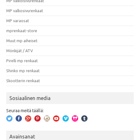
MP valkoisivurenkaat
MP valkosivurenkaat
MP varaosat
mprenkaat-store
Muut mp aiheiset
Mönkijät / ATV
Pirelli mp renkaat
Shinko mp renkaat
Skootterin renkaat
Sosiaalinen media
Seuraa meitä täällä:
Avainsanat