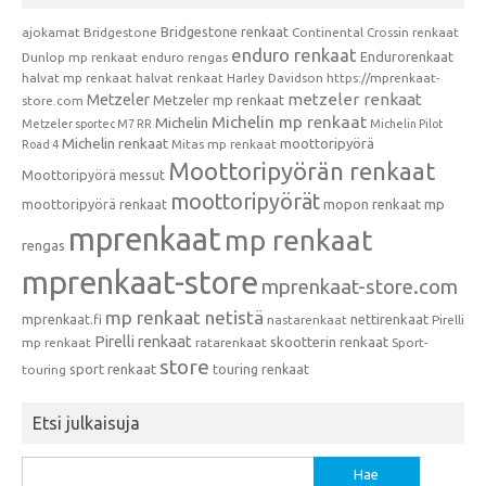
Bridgestone renkaat
ajokamat
Bridgestone
Continental
Crossin renkaat
enduro renkaat
Endurorenkaat
Dunlop mp renkaat
enduro rengas
halvat mp renkaat
halvat renkaat
Harley Davidson
https://mprenkaat-
metzeler renkaat
Metzeler
Metzeler mp renkaat
store.com
Michelin mp renkaat
Michelin
Metzeler sportec M7 RR
Michelin Pilot
Michelin renkaat
moottoripyörä
Mitas mp renkaat
Road 4
Moottoripyörän renkaat
Moottoripyörä messut
moottoripyörät
moottoripyörä renkaat
mopon renkaat
mp
mprenkaat
mp renkaat
rengas
mprenkaat-store
mprenkaat-store.com
mp renkaat netistä
mprenkaat.fi
nettirenkaat
nastarenkaat
Pirelli
Pirelli renkaat
skootterin renkaat
mp renkaat
ratarenkaat
Sport-
store
sport renkaat
touring renkaat
touring
Etsi julkaisuja
Haku: