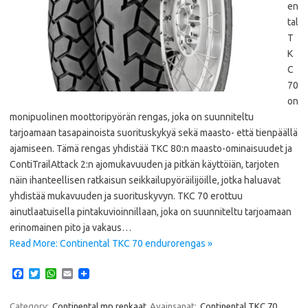
en
tal
T
K
C
70
on
monipuolinen moottoripyörän rengas, joka on suunniteltu
tarjoamaan tasapainoista suorituskykyä sekä maasto- että tienpäällä
ajamiseen. Tämä rengas yhdistää TKC 80:n maasto-ominaisuudet ja
ContiTrailAttack 2:n ajomukavuuden ja pitkän käyttöiän, tarjoten
näin ihanteellisen ratkaisun seikkailupyöräilijöille, jotka haluavat
yhdistää mukavuuden ja suorituskyvyn. TKC 70 erottuu
ainutlaatuisella pintakuvioinnillaan, joka on suunniteltu tarjoamaan
erinomainen pito ja vakaus…
Read More: Continental TKC 70 endurorengas »
F
T
W
E
a
w
h
m
c
i
a
a
e
t
t
i
Category:
Continental mp renkaat
Avainsanat:
Continental TKC 70