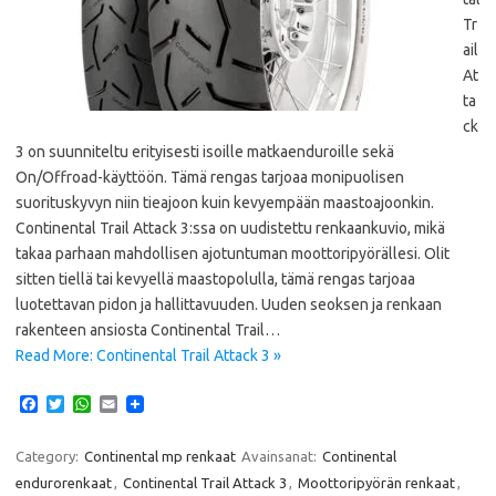
Tr
ail
At
ta
ck
3 on suunniteltu erityisesti isoille matkaenduroille sekä
On/Offroad-käyttöön. Tämä rengas tarjoaa monipuolisen
suorituskyvyn niin tieajoon kuin kevyempään maastoajoonkin.
Continental Trail Attack 3:ssa on uudistettu renkaankuvio, mikä
takaa parhaan mahdollisen ajotuntuman moottoripyörällesi. Olit
sitten tiellä tai kevyellä maastopolulla, tämä rengas tarjoaa
luotettavan pidon ja hallittavuuden. Uuden seoksen ja renkaan
rakenteen ansiosta Continental Trail…
Read More: Continental Trail Attack 3 »
F
T
W
E
a
w
h
m
c
i
a
a
e
t
t
i
Category:
Continental mp renkaat
Avainsanat:
Continental
b
t
s
l
endurorenkaat
,
Continental Trail Attack 3
,
Moottoripyörän renkaat
,
o
e
A