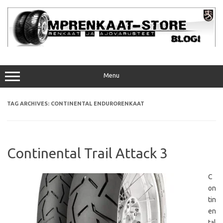
Skip
to
content
Menu
TAG ARCHIVES:
CONTINENTAL ENDURORENKAAT
Continental Trail Attack 3
C
on
tin
en
tal