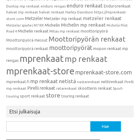
enduro renkaat
Endurorenkaat
Dunlop mp renkaat
enduro rengas
halvat mp renkaat
halvat renkaat
Harley Davidson
https://mprenkaat-
metzeler renkaat
Metzeler
Metzeler mp renkaat
store.com
Michelin mp renkaat
Michelin
Metzeler sportec M7 RR
Michelin Pilot
Michelin renkaat
moottoripyörä
Mitas mp renkaat
Road 4
Moottoripyörän renkaat
Moottoripyörä messut
moottoripyörät
moottoripyörä renkaat
mopon renkaat
mp
mprenkaat
mp renkaat
rengas
mprenkaat-store
mprenkaat-store.com
mp renkaat netistä
mprenkaat.fi
nettirenkaat
nastarenkaat
Pirelli
Pirelli renkaat
skootterin renkaat
mp renkaat
ratarenkaat
Sport-
store
sport renkaat
touring renkaat
touring
Etsi julkaisuja
Haku: