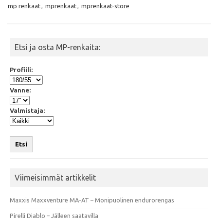
o
r
p
mp renkaat
,
mprenkaat
,
mprenkaat-store
k
p
Etsi ja osta MP-renkaita:
Profiili:
Vanne:
Valmistaja:
Etsi
Viimeisimmät artikkelit
Maxxis Maxxventure MA-AT – Monipuolinen endurorengas
Pirelli Diablo – Jälleen saatavilla