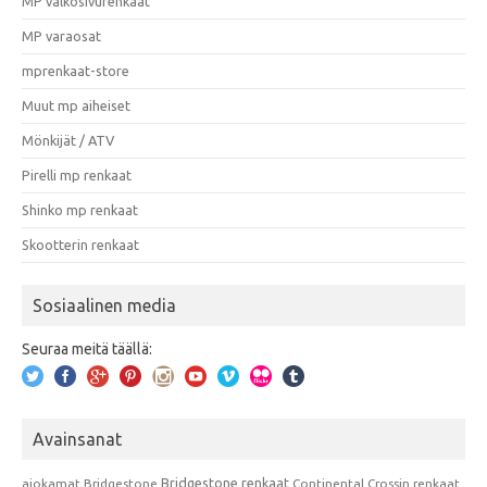
MP valkosivurenkaat
MP varaosat
mprenkaat-store
Muut mp aiheiset
Mönkijät / ATV
Pirelli mp renkaat
Shinko mp renkaat
Skootterin renkaat
Sosiaalinen media
Seuraa meitä täällä:
Avainsanat
Bridgestone renkaat
ajokamat
Bridgestone
Continental
Crossin renkaat