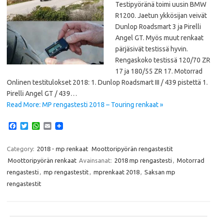
Testipyöränä toimi uusin BMW
R1200. Jaetun ykkösijan veivät
Dunlop Roadsmart 3 ja Pirelli
Angel GT. Myös muut renkaat
pärjäsivät testissä hyvin.
Rengaskoko testissä 120/70 ZR
17 ja 180/55 ZR 17. Motorrad
Onlinen testitulokset 2018: 1. Dunlop Roadsmart III / 439 pistettä 1.
Pirelli Angel GT / 439…
Read More: MP rengastesti 2018 – Touring renkaat »
F
T
W
E
a
w
h
m
c
i
a
a
e
t
t
i
Category:
2018 - mp renkaat
Moottoripyörän rengastestit
b
t
s
l
Moottoripyörän renkaat
Avainsanat:
2018 mp rengastesti
,
Motorrad
o
e
A
o
r
p
rengastesti
,
mp rengastestit
,
mprenkaat 2018
,
Saksan mp
k
p
rengastestit