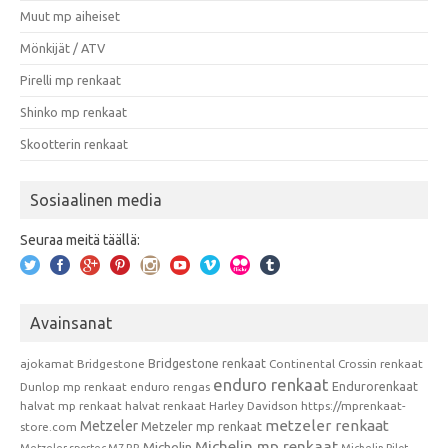
Muut mp aiheiset
Mönkijät / ATV
Pirelli mp renkaat
Shinko mp renkaat
Skootterin renkaat
Sosiaalinen media
Seuraa meitä täällä:
Avainsanat
Bridgestone renkaat
ajokamat
Bridgestone
Continental
Crossin renkaat
enduro renkaat
Endurorenkaat
Dunlop mp renkaat
enduro rengas
halvat mp renkaat
halvat renkaat
Harley Davidson
https://mprenkaat-
metzeler renkaat
Metzeler
Metzeler mp renkaat
store.com
Michelin mp renkaat
Michelin