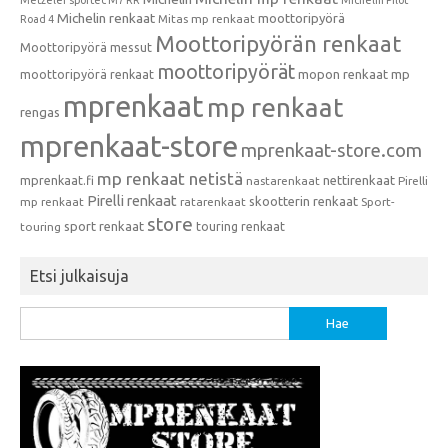
Metzeler sportec M7 RR
Michelin Pilot
Michelin renkaat
moottoripyörä
Mitas mp renkaat
Road 4
Moottoripyörän renkaat
Moottoripyörä messut
moottoripyörät
moottoripyörä renkaat
mopon renkaat
mp
mprenkaat
mp renkaat
rengas
mprenkaat-store
mprenkaat-store.com
mp renkaat netistä
mprenkaat.fi
nettirenkaat
nastarenkaat
Pirelli
Pirelli renkaat
skootterin renkaat
mp renkaat
ratarenkaat
Sport-
store
sport renkaat
touring renkaat
touring
Etsi julkaisuja
Haku: