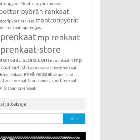
ttoripyörä
Moottoripyörä messut
ottoripyörän renkaat
moottoripyörät
ttoripyörä renkaat
on renkaat
mp rengas
prenkaat
mp renkaat
prenkaat-store
renkaat-store.com
mp
mprenkaat.fi
kaat netistä
nettirenkaat
nastarenkaat
Pirelli renkaat
lli mp renkaat
ratarenkaat
otterin renkaat
sport renkaat
Sport-touring
ore
touring renkaat
si julkaisuja
u: