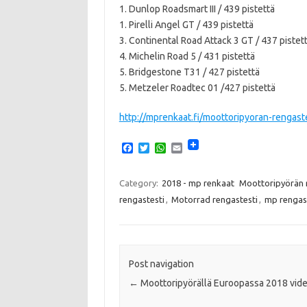
1. Dunlop Roadsmart III / 439 pistettä
1. Pirelli Angel GT / 439 pistettä
3. Continental Road Attack 3 GT / 437 pistet
4. Michelin Road 5 / 431 pistettä
5. Bridgestone T31 / 427 pistettä
5. Metzeler Roadtec 01 /427 pistettä
http://mprenkaat.fi/moottoripyoran-rengaste
F
T
W
E
a
w
h
m
c
i
a
a
e
t
t
i
Category:
2018 - mp renkaat
Moottoripyörän 
b
t
s
l
rengastesti
,
Motorrad rengastesti
,
mp rengast
o
e
A
o
r
p
k
p
Post navigation
←
Moottoripyörällä Euroopassa 2018 vid