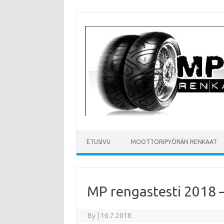
Skip
to
content
ETUSIVU
MOOTTORIPYÖRÄN RENKAAT
MP rengastesti 2018 
By
|
16.7.2018