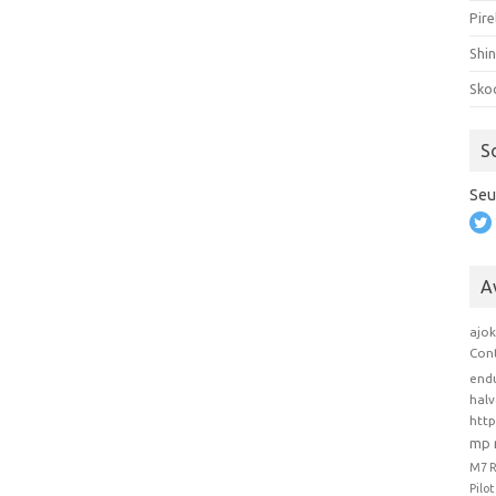
Pire
Shi
Sko
S
Seu
A
ajo
Con
end
hal
htt
mp 
M7 
Pilo