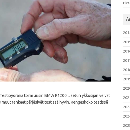
Pire
Ar
201
201
201
201
201
201
202
Testipyöränä toimi uusin BMW R1200. Jaetun ykkösijan veivät
202
 muut renkaat pärjäsivät testissä hyvin. Rengaskoko testissä
202
202
202