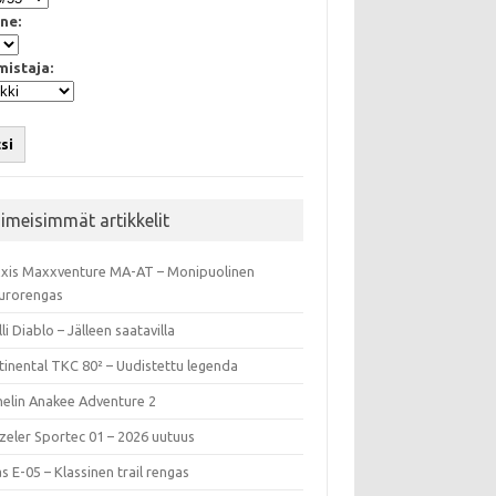
ne:
mistaja:
si
iimeisimmät artikkelit
xis Maxxventure MA-AT – Monipuolinen
urorengas
lli Diablo – Jälleen saatavilla
tinental TKC 80² – Uudistettu legenda
helin Anakee Adventure 2
zeler Sportec 01 – 2026 uutuus
s E-05 – Klassinen trail rengas