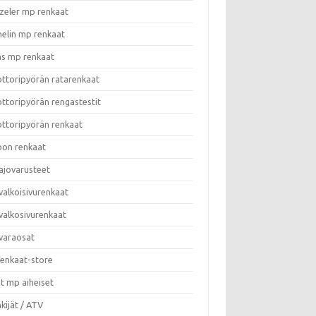
zeler mp renkaat
helin mp renkaat
as mp renkaat
ttoripyörän ratarenkaat
ttoripyörän rengastestit
ttoripyörän renkaat
on renkaat
ajovarusteet
valkoisivurenkaat
valkosivurenkaat
varaosat
enkaat-store
t mp aiheiset
kijät / ATV