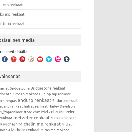
lli mp renkaat
nko mp renkaat
otterin renkaat
osiaalinen media
raa meitä täällä:
vainsanat
Bridgestone renkaat
kamat
Bridgestone
tinental
Crossin renkaat
Dunlop mp renkaat
enduro renkaat
Endurorenkaat
uro rengas
vat mp renkaat
halvat renkaat
Harley Davidson
Metzeler
Metzeler
ps://mprenkaat-store.com
metzeler renkaat
renkaat
Metzeler sportec
Michelin mp renkaat
Michelin
RR
Michelin
Michelin renkaat
Mitas mp renkaat
t Road 4