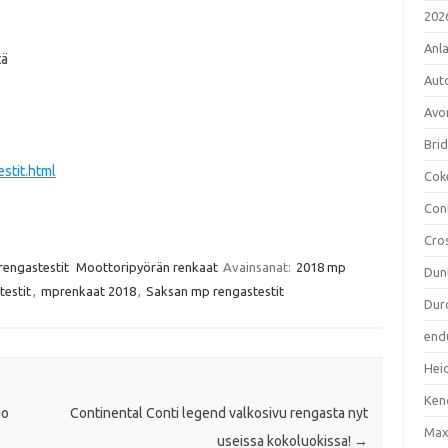
202
Anl
tä
Aut
Avo
Bri
stit.html
Cok
Con
Cro
rengastestit
Moottoripyörän renkaat
Avainsanat:
2018 mp
Dun
estit
,
mprenkaat 2018
,
Saksan mp rengastestit
Dur
end
Hei
Ken
eo
Continental Conti legend valkosivu rengasta nyt
Max
useissa kokoluokissa!
→