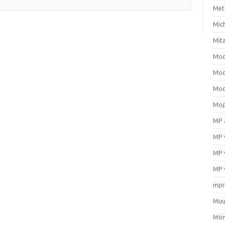
Met
Mic
Mit
Moo
Moo
Moo
Mop
MP 
MP 
MP 
MP 
mpr
Muu
Mön