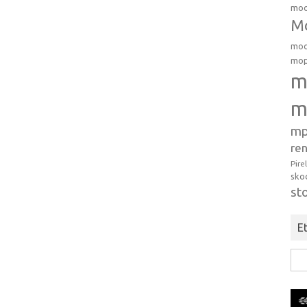
moo
Mo
moo
mop
m
m
mp
ren
Pire
sko
st
Et
Hak