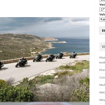
Van
Val
Et
V
Max
end
Pire
Con
Mic
Met
Mita