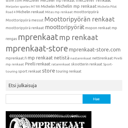
metzeler renkaat
Metzeler
Metzeler mp renkaat
store.com
Michelin mp renkaat
Michelin
Metzeler sportec M7 RR
Michelin Pilot
Michelin renkaat
moottoripyörä
Mitas mp renkaat
Road 4
Moottoripyörän renkaat
Moottoripyörä messut
moottoripyörät
moottoripyörä renkaat
mopon renkaat
mp
mprenkaat
mp renkaat
rengas
mprenkaat-store
mprenkaat-store.com
mp renkaat netistä
mprenkaat.fi
nettirenkaat
nastarenkaat
Pirelli
Pirelli renkaat
skootterin renkaat
mp renkaat
ratarenkaat
Sport-
store
sport renkaat
touring renkaat
touring
Etsi julkaisuja
Haku: