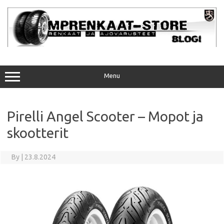
Skip
to
content
Menu
Pirelli Angel Scooter – Mopot ja
skootterit
By
|
23.8.2024