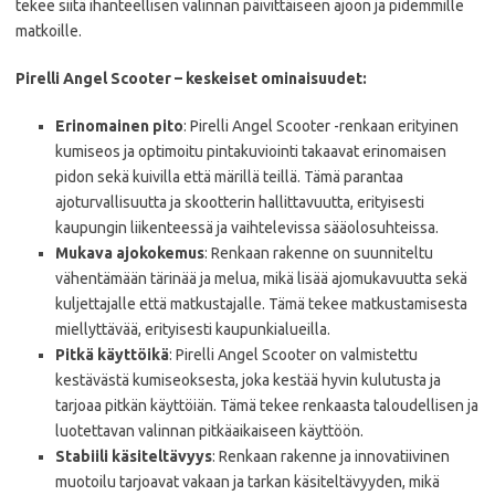
tekee siitä ihanteellisen valinnan päivittäiseen ajoon ja pidemmille
matkoille.
Pirelli Angel Scooter – keskeiset ominaisuudet:
Erinomainen pito
: Pirelli Angel Scooter -renkaan erityinen
kumiseos ja optimoitu pintakuviointi takaavat erinomaisen
pidon sekä kuivilla että märillä teillä. Tämä parantaa
ajoturvallisuutta ja skootterin hallittavuutta, erityisesti
kaupungin liikenteessä ja vaihtelevissa sääolosuhteissa.
Mukava ajokokemus
: Renkaan rakenne on suunniteltu
vähentämään tärinää ja melua, mikä lisää ajomukavuutta sekä
kuljettajalle että matkustajalle. Tämä tekee matkustamisesta
miellyttävää, erityisesti kaupunkialueilla.
Pitkä käyttöikä
: Pirelli Angel Scooter on valmistettu
kestävästä kumiseoksesta, joka kestää hyvin kulutusta ja
tarjoaa pitkän käyttöiän. Tämä tekee renkaasta taloudellisen ja
luotettavan valinnan pitkäaikaiseen käyttöön.
Stabiili käsiteltävyys
: Renkaan rakenne ja innovatiivinen
muotoilu tarjoavat vakaan ja tarkan käsiteltävyyden, mikä