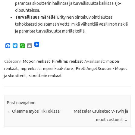
parantaa skootterin hallintaa ja turvallisuutta kaikissa ajo-
olosuhteissa.
Turvallisuus märällä
: Erityinen pintakuviointi auttaa
tehokkaasti poistamaan vettä, mikä vähentää vesiliirron riskiä
ja parantaa turvallisuutta märillä teillä.
F
T
W
E
a
w
h
m
c
i
a
a
e
t
t
i
Category:
Mopon renkaat
Pirelli mp renkaat
Avainsanat:
mopon
b
t
s
l
renkaat
,
mprenkaat
,
mprenkaat-store
,
Pirelli Angel Scooter - Mopot
o
e
A
o
r
p
ja skootterit
,
skootterin renkaat
k
p
Post navigation
←
Olemme myös TikTokissa!
Metzeler Cruisetec V-Twin ja
muut customit
→