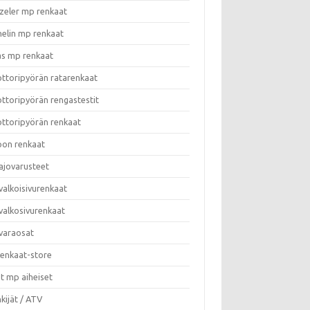
zeler mp renkaat
helin mp renkaat
as mp renkaat
ttoripyörän ratarenkaat
ttoripyörän rengastestit
ttoripyörän renkaat
on renkaat
ajovarusteet
valkoisivurenkaat
valkosivurenkaat
varaosat
enkaat-store
t mp aiheiset
kijät / ATV