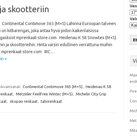
Van
a skootteriin
Val
 Continental Contimove 365 (M+S) Lähinnä Euroopan talveen
 on kitkarengas, joka antaa hyvä pidon kaikenlaisissa
 rengaskoot mprenkaat-store.com Heidenau K 58 Snowtex (M+S)
Et
in ja skoottereihin. Hinta varsin edullinen verrattuna muihin
oot mprenkaat-store.com IRC…
in »
V
Max
end
Avainsanat:
Continental Contimove 365 (M+S)
,
Heidenau K 58
Pire
renkaat
,
Metzeler FeelFree Wintec (M+S)
,
Michelin City Grip
Con
kaat
,
skopan renkaat
,
talvirenkaat
Mic
Met
Mita