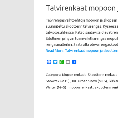
Talvirenkaat mopoon j
Talvirengasvaihtoehtoja mopoon ja skopaan
suunniteltu skootterin talvirengas. Kyseessä
talviolosuhteissa. Katso saatavilla olevat
Edullinen ja hyvin toimiva kitkarengas mopoih
rengasmalleihin. Saatavilla oleva rengask
Read More: Talvirenkaat mopoon ja skootteri
F
T
W
E
a
w
h
m
c
i
a
a
e
t
t
i
Category:
Mopon renkaat
Skootterin renkaat
b
t
s
l
Snowtex (M+S)
,
IRC Urban Snow (M+S)
,
kitka
o
e
A
o
r
p
Winter (M+S)
,
mopon renkaat
,
skootterin ren
k
p