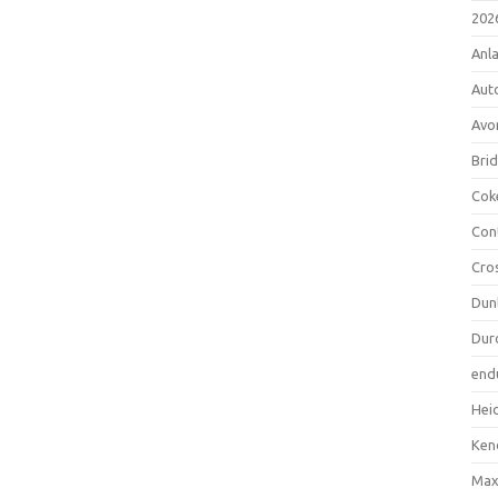
202
Anl
Aut
Avo
Bri
Cok
Con
Cro
Dun
Dur
end
Hei
Ken
Max