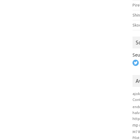
Pire
Shi
Sko
S
Seu
A
ajo
Con
end
hal
htt
mp 
M7 
Pilo