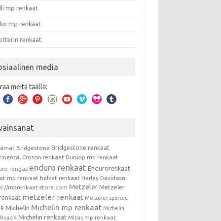
lli mp renkaat
nko mp renkaat
otterin renkaat
osiaalinen media
raa meitä täällä:
vainsanat
Bridgestone renkaat
kamat
Bridgestone
tinental
Crossin renkaat
Dunlop mp renkaat
enduro renkaat
Endurorenkaat
uro rengas
vat mp renkaat
halvat renkaat
Harley Davidson
Metzeler
Metzeler
ps://mprenkaat-store.com
metzeler renkaat
renkaat
Metzeler sportec
Michelin mp renkaat
Michelin
RR
Michelin
Michelin renkaat
Mitas mp renkaat
t Road 4