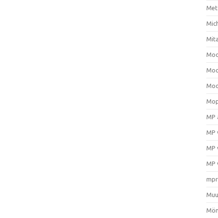
Met
Mic
Mit
Moo
Moo
Moo
Mop
MP 
MP 
MP 
MP 
mpr
Muu
Mön