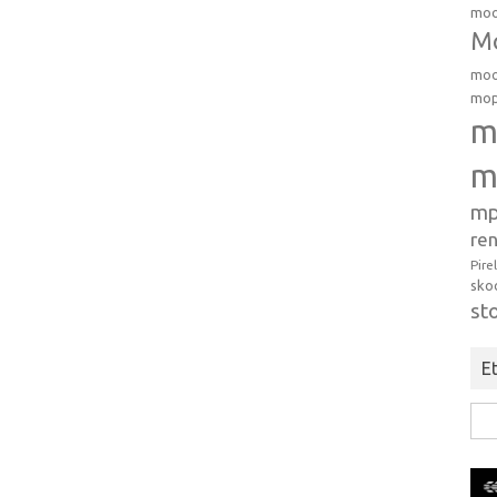
moo
Mo
moo
mop
m
m
mp
ren
Pire
sko
st
Et
Hak