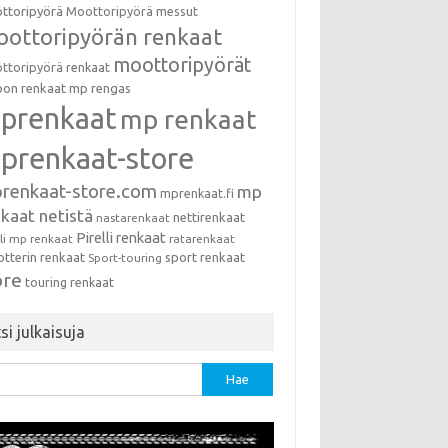
ttoripyörä
Moottoripyörä messut
ottoripyörän renkaat
moottoripyörät
ttoripyörä renkaat
on renkaat
mp rengas
prenkaat
mp renkaat
prenkaat-store
renkaat-store.com
mp
mprenkaat.fi
kaat netistä
nettirenkaat
nastarenkaat
Pirelli renkaat
lli mp renkaat
ratarenkaat
otterin renkaat
sport renkaat
Sport-touring
ore
touring renkaat
si julkaisuja
u: