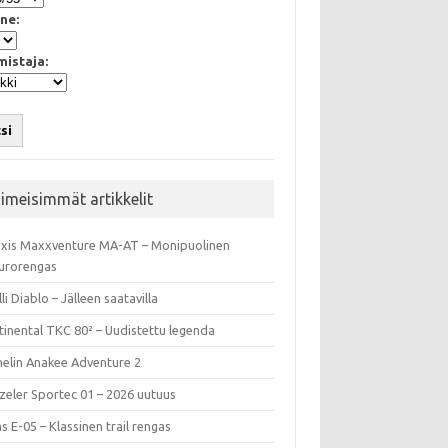
ne:
mistaja:
si
iimeisimmät artikkelit
xis Maxxventure MA-AT – Monipuolinen
urorengas
lli Diablo – Jälleen saatavilla
tinental TKC 80² – Uudistettu legenda
helin Anakee Adventure 2
zeler Sportec 01 – 2026 uutuus
s E-05 – Klassinen trail rengas