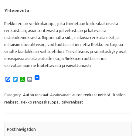
Yhteenveto
Riekko.eu on verkkokauppa, joka tunnetaan korkealaatuisista
renkaistaan, asiantuntevasta palvelustaan ja kätevästä
ostokokemuksesta. Riippumatta siitä, millaisia renkaita etsit ja
millaisiin olosuhteisiin, voit luottaa siihen, että Riekko.eu tarjoaa
sinulle laadukkaan vaihtoehdon. Turvallisuus ja suorituskyky ovat
ensisijaisia asioita autoillessa, ja Riekko.eu auttaa sinua
saavuttamaan ne luotettavasti ja vaivattomasti.
F
T
W
E
a
w
h
m
c
i
a
a
e
t
t
i
Category:
Auton renkaat
Avainsanat:
auton renkaat netistä
,
kotilon
b
t
s
l
renkaat
,
riekko rengaskauppa
,
talvirenkaat
o
e
A
o
r
p
k
p
Post navigation