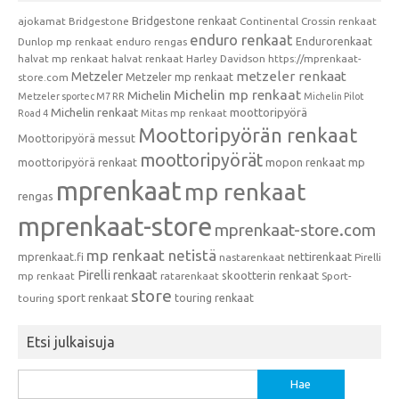
Bridgestone renkaat
ajokamat
Bridgestone
Continental
Crossin renkaat
enduro renkaat
Endurorenkaat
Dunlop mp renkaat
enduro rengas
halvat mp renkaat
halvat renkaat
Harley Davidson
https://mprenkaat-
metzeler renkaat
Metzeler
Metzeler mp renkaat
store.com
Michelin mp renkaat
Michelin
Metzeler sportec M7 RR
Michelin Pilot
Michelin renkaat
moottoripyörä
Mitas mp renkaat
Road 4
Moottoripyörän renkaat
Moottoripyörä messut
moottoripyörät
moottoripyörä renkaat
mopon renkaat
mp
mprenkaat
mp renkaat
rengas
mprenkaat-store
mprenkaat-store.com
mp renkaat netistä
mprenkaat.fi
nettirenkaat
nastarenkaat
Pirelli
Pirelli renkaat
skootterin renkaat
mp renkaat
ratarenkaat
Sport-
store
sport renkaat
touring renkaat
touring
Etsi julkaisuja
Haku: