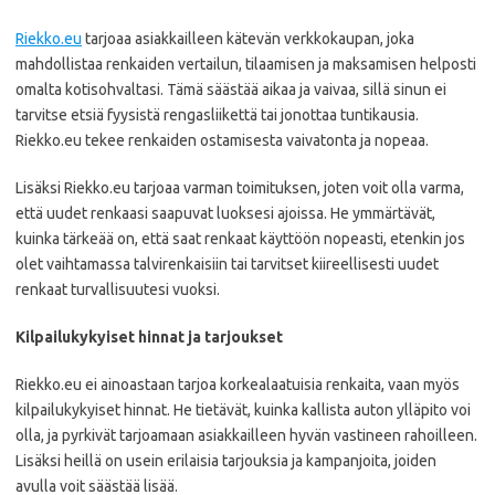
Riekko.eu
tarjoaa asiakkailleen kätevän verkkokaupan, joka
mahdollistaa renkaiden vertailun, tilaamisen ja maksamisen helposti
omalta kotisohvaltasi. Tämä säästää aikaa ja vaivaa, sillä sinun ei
tarvitse etsiä fyysistä rengasliikettä tai jonottaa tuntikausia.
Riekko.eu tekee renkaiden ostamisesta vaivatonta ja nopeaa.
Lisäksi Riekko.eu tarjoaa varman toimituksen, joten voit olla varma,
että uudet renkaasi saapuvat luoksesi ajoissa. He ymmärtävät,
kuinka tärkeää on, että saat renkaat käyttöön nopeasti, etenkin jos
olet vaihtamassa talvirenkaisiin tai tarvitset kiireellisesti uudet
renkaat turvallisuutesi vuoksi.
Kilpailukykyiset hinnat ja tarjoukset
Riekko.eu ei ainoastaan tarjoa korkealaatuisia renkaita, vaan myös
kilpailukykyiset hinnat. He tietävät, kuinka kallista auton ylläpito voi
olla, ja pyrkivät tarjoamaan asiakkailleen hyvän vastineen rahoilleen.
Lisäksi heillä on usein erilaisia tarjouksia ja kampanjoita, joiden
avulla voit säästää lisää.