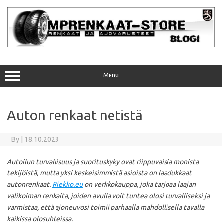
Skip
to
content
Menu
Auton renkaat netistä
By
|
18.10.2023
Autoilun turvallisuus ja suorituskyky ovat riippuvaisia monista
tekijöistä, mutta yksi keskeisimmistä asioista on laadukkaat
autonrenkaat.
Riekko.eu
on verkkokauppa, joka tarjoaa laajan
valikoiman renkaita, joiden avulla voit tuntea olosi turvalliseksi ja
varmistaa, että ajoneuvosi toimii parhaalla mahdollisella tavalla
kaikissa olosuhteissa.