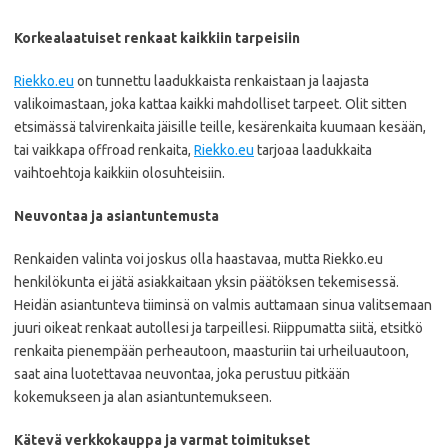
Korkealaatuiset renkaat kaikkiin tarpeisiin
Riekko.eu
on tunnettu laadukkaista renkaistaan ja laajasta
valikoimastaan, joka kattaa kaikki mahdolliset tarpeet. Olit sitten
etsimässä talvirenkaita jäisille teille, kesärenkaita kuumaan kesään,
tai vaikkapa offroad renkaita,
Riekko.eu
tarjoaa laadukkaita
vaihtoehtoja kaikkiin olosuhteisiin.
Neuvontaa ja asiantuntemusta
Renkaiden valinta voi joskus olla haastavaa, mutta Riekko.eu
henkilökunta ei jätä asiakkaitaan yksin päätöksen tekemisessä.
Heidän asiantunteva tiiminsä on valmis auttamaan sinua valitsemaan
juuri oikeat renkaat autollesi ja tarpeillesi. Riippumatta siitä, etsitkö
renkaita pienempään perheautoon, maasturiin tai urheiluautoon,
saat aina luotettavaa neuvontaa, joka perustuu pitkään
kokemukseen ja alan asiantuntemukseen.
Kätevä verkkokauppa ja varmat toimitukset