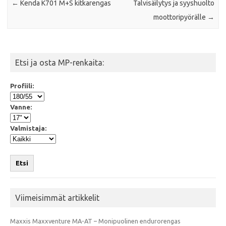
←
Kenda K701 M+S kitkarengas
Talvisäilytys ja syyshuolto
moottoripyörälle
→
Etsi ja osta MP-renkaita:
Profiili:
Vanne:
Valmistaja:
Etsi
Viimeisimmät artikkelit
Maxxis Maxxventure MA-AT – Monipuolinen endurorengas