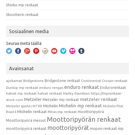
Shinko mp renkaat
Skootterin renkaat
Sosiaalinen media
Seuraa meitä täällä:
Avainsanat
Bridgestone renkaat
ajokamat
Bridgestone
Continental
Crossin renkaat
enduro renkaat
Endurorenkaat
Dunlop mp renkaat
enduro rengas
halvat mp renkaat
halvat renkaat
Harley Davidson
https://mprenkaat-
metzeler renkaat
Metzeler
Metzeler mp renkaat
store.com
Michelin mp renkaat
Michelin
Metzeler sportec M7 RR
Michelin Pilot
Michelin renkaat
moottoripyörä
Mitas mp renkaat
Road 4
Moottoripyörän renkaat
Moottoripyörä messut
moottoripyörät
moottoripyörä renkaat
mopon renkaat
mp