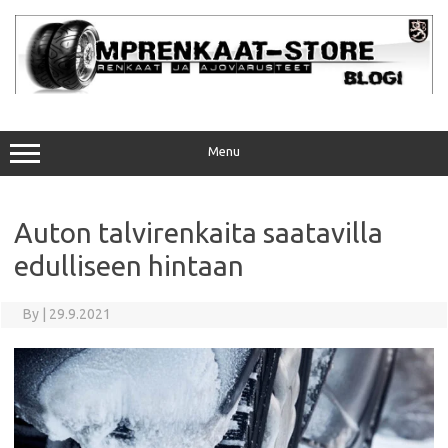
Skip
to
content
Menu
Auton talvirenkaita saatavilla
edulliseen hintaan
By
|
29.9.2021