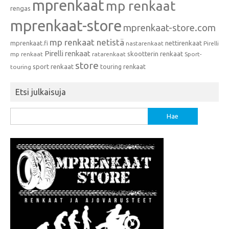
mprenkaat
mp renkaat
rengas
mprenkaat-store
mprenkaat-store.com
mp renkaat netistä
mprenkaat.fi
nettirenkaat
nastarenkaat
Pirelli
Pirelli renkaat
skootterin renkaat
mp renkaat
ratarenkaat
Sport-
store
sport renkaat
touring renkaat
touring
Etsi julkaisuja
Haku: