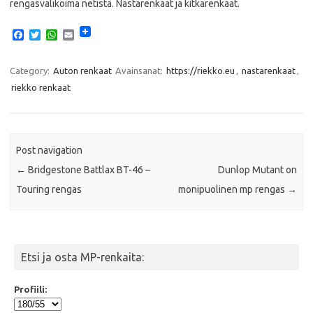
rengasvalikoima netistä. Nastarenkaat ja kitkarenkaat.
F
T
W
E
a
w
h
m
c
i
a
a
e
t
t
i
Category:
Auton renkaat
Avainsanat:
https://riekko.eu
,
nastarenkaat
,
b
t
s
l
riekko renkaat
o
e
A
o
r
p
k
p
Post navigation
←
Bridgestone Battlax BT-46 –
Dunlop Mutant on
Touring rengas
monipuolinen mp rengas
→
Etsi ja osta MP-renkaita:
Profiili: