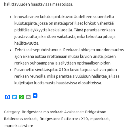
hallittavuuden haastavissa maastoissa.​
Innovatiivinen kulutuspintakuvio: Uudelleen suunniteltu
kulutuspinta, jossa on matalaprofiiliset lohkot, vähentää
pitkittäisjäykkyyttä keskialueella. Tämä parantaa renkaan
joustavuutta ja kanttien vaikutusta, mikä tehostaa pitoa ja
hallittavuutta. ​
Tehokas itsepuhdistuvuus: Renkaan lohkojen muodonmuutos
ajon aikana auttaa irrottamaan mutaa kuvion urista, pitäen
renkaan puhtaampana ja säilyttäen optimaalisen pidon. ​
Parannettu sivuttaispito: X10:n kuvio tarjoaa vahvan pidon
renkaan reunoilla, mikä parantaa sivuluisun hallintaa ja lisää
kuljettajan luottamusta haastavissa olosuhteissa.
F
T
W
E
a
w
h
m
c
i
a
a
e
t
t
i
Category:
Bridgestone mp renkaat
Avainsanat:
Bridgestone
b
t
s
l
Battlecross renkaat
,
Bridgestone Battlecross X10
,
mprenkaat
,
o
e
A
o
r
p
mprenkaat-store