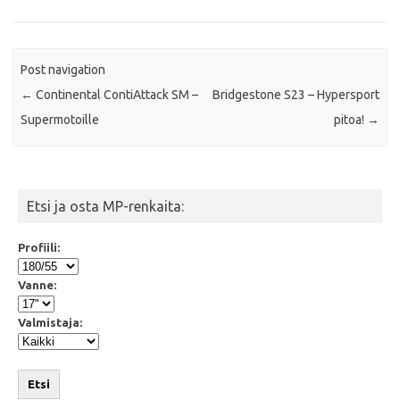
k
p
Post navigation
←
Continental ContiAttack SM –
Bridgestone S23 – Hypersport
Supermotoille
pitoa!
→
Etsi ja osta MP-renkaita:
Profiili:
Vanne:
Valmistaja:
Etsi