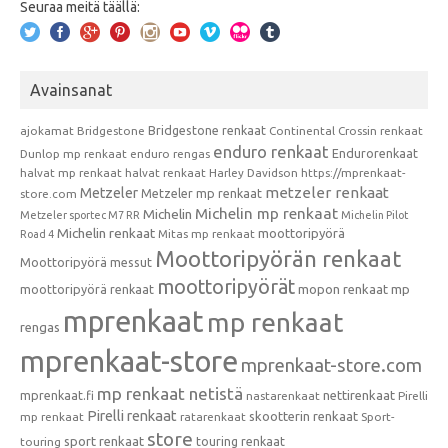
Seuraa meitä täällä:
Avainsanat
Bridgestone renkaat
ajokamat
Bridgestone
Continental
Crossin renkaat
enduro renkaat
Endurorenkaat
Dunlop mp renkaat
enduro rengas
halvat mp renkaat
halvat renkaat
Harley Davidson
https://mprenkaat-
metzeler renkaat
Metzeler
Metzeler mp renkaat
store.com
Michelin mp renkaat
Michelin
Metzeler sportec M7 RR
Michelin Pilot
Michelin renkaat
moottoripyörä
Mitas mp renkaat
Road 4
Moottoripyörän renkaat
Moottoripyörä messut
moottoripyörät
moottoripyörä renkaat
mopon renkaat
mp
mprenkaat
mp renkaat
rengas
mprenkaat-store
mprenkaat-store.com
mp renkaat netistä
mprenkaat.fi
nettirenkaat
nastarenkaat
Pirelli
Pirelli renkaat
skootterin renkaat
mp renkaat
ratarenkaat
Sport-
store
sport renkaat
touring renkaat
touring