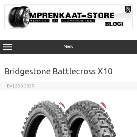
Skip
to
content
Menu
Bridgestone Battlecross X10
By
|
28.3.2025