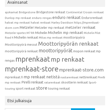
Avainsanat
Bridgestone renkaat
ajokamat
Bridgestone
Continental
Crossin renkaat
enduro renkaat
Endurorenkaat
Dunlop mp renkaat
enduro rengas
halvat mp renkaat
halvat renkaat
Harley Davidson
https://mprenkaat-
metzeler renkaat
Metzeler
Metzeler mp renkaat
store.com
Michelin mp renkaat
Michelin
Metzeler sportec M7 RR
Michelin Pilot
Michelin renkaat
moottoripyörä
Mitas mp renkaat
Road 4
Moottoripyörän renkaat
Moottoripyörä messut
moottoripyörät
moottoripyörä renkaat
mopon renkaat
mp
mprenkaat
mp renkaat
rengas
mprenkaat-store
mprenkaat-store.com
mp renkaat netistä
mprenkaat.fi
nettirenkaat
nastarenkaat
Pirelli
Pirelli renkaat
skootterin renkaat
mp renkaat
ratarenkaat
Sport-
store
sport renkaat
touring renkaat
touring
Etsi julkaisuja