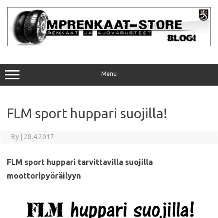
Skip
to
content
Menu
FLM sport huppari suojilla!
By
|
28.4.2017
FLM sport huppari tarvittavilla suojilla
moottoripyöräilyyn