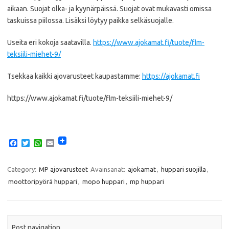
aikaan. Suojat olka- ja kyynärpäissä. Suojat ovat mukavasti omissa
taskuissa piilossa. Lisäksi löytyy paikka selkäsuojalle.
Useita eri kokoja saatavilla.
https://www.ajokamat.fi/tuote/flm-
teksiili-miehet-9/
Tsekkaa kaikki ajovarusteet kaupastamme:
https://ajokamat.fi
https://www.ajokamat.fi/tuote/flm-teksiili-miehet-9/
F
T
W
E
a
w
h
m
c
i
a
a
e
t
t
i
Category:
MP ajovarusteet
Avainsanat:
ajokamat
,
huppari suojilla
,
b
t
s
l
moottoripyörä huppari
,
mopo huppari
,
mp huppari
o
e
A
o
r
p
k
p
Post navigation