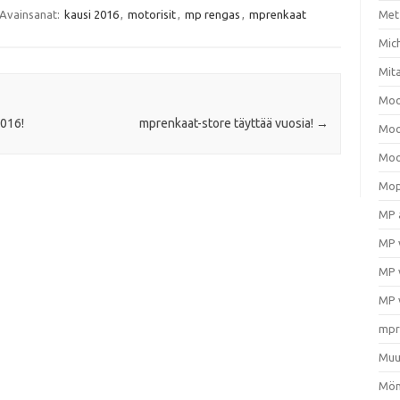
Avainsanat:
kausi 2016
,
motorisit
,
mp rengas
,
mprenkaat
Met
Mic
Mit
Moo
016!
mprenkaat-store täyttää vuosia!
→
Moo
Moo
Mop
MP 
MP 
MP 
MP 
mpr
Muu
Mön