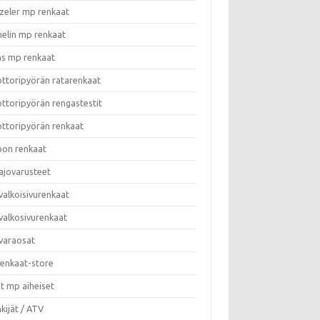
zeler mp renkaat
helin mp renkaat
as mp renkaat
ttoripyörän ratarenkaat
ttoripyörän rengastestit
ttoripyörän renkaat
on renkaat
ajovarusteet
valkoisivurenkaat
valkosivurenkaat
varaosat
enkaat-store
t mp aiheiset
kijät / ATV