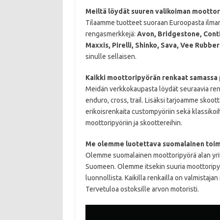
Meiltä löydät suuren valikoiman moottor
Tilaamme tuotteet suoraan Euroopasta ilma
rengasmerkkejä:
Avon, Bridgestone, Conti
Maxxis, Pirelli, Shinko, Sava, Vee Rubber
sinulle sellaisen.
Kaikki moottoripyörän renkaat samassa 
Meidän verkkokaupasta löydät seuraavia reng
enduro, cross, trail. Lisäksi tarjoamme skoott
erikoisrenkaita custompyöriin sekä klassikoih
moottoripyöriin ja skoottereihin.
Me olemme luotettava suomalainen toim
Olemme suomalainen moottoripyörä alan yrit
Suomeen. Olemme itsekin suuria moottoripyör
luonnollista. Kaikilla renkailla on valmista
Tervetuloa ostoksille arvon motoristi.