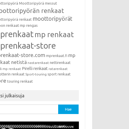
ttoripyörä
Moottoripyörä messut
ottoripyörän renkaat
moottoripyörät
ttoripyörä renkaat
on renkaat
mp rengas
prenkaat
mp renkaat
prenkaat-store
renkaat-store.com
mp
mprenkaat.fi
kaat netistä
nettirenkaat
nastarenkaat
Pirelli renkaat
lli mp renkaat
ratarenkaat
otterin renkaat
sport renkaat
Sport-touring
ore
touring renkaat
si julkaisuja
u: