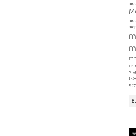
moo
Mo
moo
mop
m
m
mp
ren
Pire
sko
st
Et
Hak