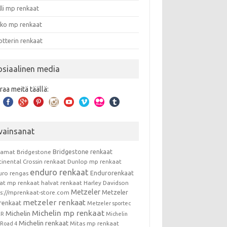
lli mp renkaat
nko mp renkaat
otterin renkaat
osiaalinen media
raa meitä täällä:
vainsanat
Bridgestone renkaat
kamat
Bridgestone
tinental
Crossin renkaat
Dunlop mp renkaat
enduro renkaat
Endurorenkaat
uro rengas
vat mp renkaat
halvat renkaat
Harley Davidson
Metzeler
Metzeler
ps://mprenkaat-store.com
metzeler renkaat
renkaat
Metzeler sportec
Michelin mp renkaat
Michelin
RR
Michelin
Michelin renkaat
Mitas mp renkaat
t Road 4