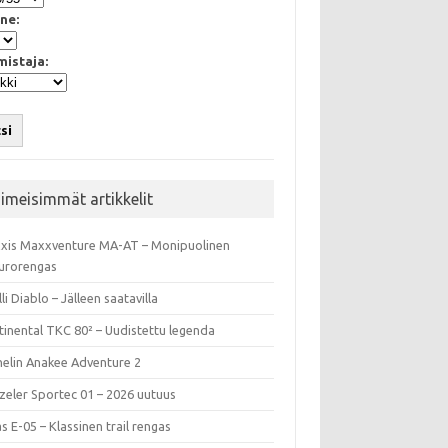
ne:
mistaja:
si
iimeisimmät artikkelit
xis Maxxventure MA-AT – Monipuolinen
urorengas
lli Diablo – Jälleen saatavilla
tinental TKC 80² – Uudistettu legenda
helin Anakee Adventure 2
zeler Sportec 01 – 2026 uutuus
s E-05 – Klassinen trail rengas