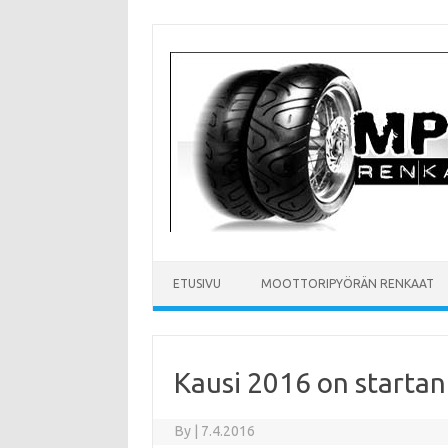
Skip
to
content
ETUSIVU
MOOTTORIPYÖRÄN RENKAAT
Kausi 2016 on startan
By
|
7.4.2016