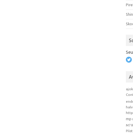
Pire
Shi
Sko
S
Seu
A
ajo
Con
end
hal
htt
mp 
M7 
Pilo