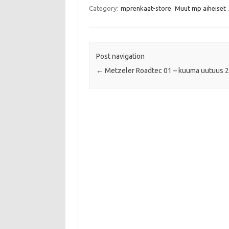
e
t
t
i
Category:
mprenkaat-store
Muut mp aiheiset
b
t
s
l
o
e
A
o
r
p
k
p
Post navigation
←
Metzeler Roadtec 01 – kuuma uutuus 2