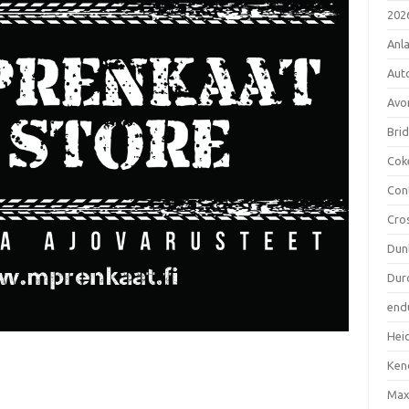
202
Anl
Aut
Avo
Bri
Cok
Con
Cro
Dun
Dur
end
Hei
Ken
Max