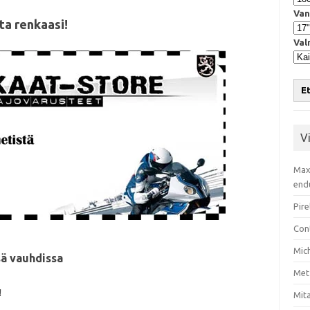
Van
ta renkaasi!
Val
Et
V
Max
end
Pire
Con
Mic
ä vauhdissa
Met
!
Mita