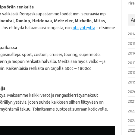
Pire
ipyörän renkaita
n välikäsiä. Rengaskaupastamme löydät mm. seuraavia mp
Ar
nental, Dunlop, Heidenau, Metzeler, Michelin, Mitas,
. Jos et löydä haluamaasi rengasta, niin
ota yhteyttä
– etsimme
201
201
paikassa
201
asmalleja: sport, custom, cruiser, touring, supermoto,
erin ja mopon renkaita halvalla. Meiltä saa myös valko – ja
201
in. Kaikenlaisia renkaita on tarjolla 50cc – 1800cc
201
201
ija
202
ys. Maksamme kaikki verot ja rengaskierrätysmaksut
202
äilyn ystäviä, joten suhde kaikkeen siihen liittyvään on
jan myöntämä takuu. Toimitamme tuotteet suoraan kotiovelle.
202
202
202