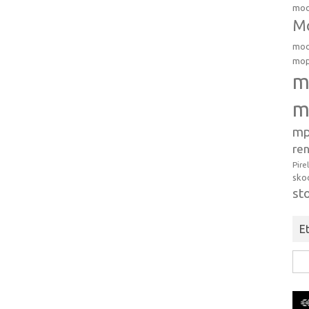
moo
Mo
moo
mop
m
m
mp
ren
Pire
sko
st
Et
Hak