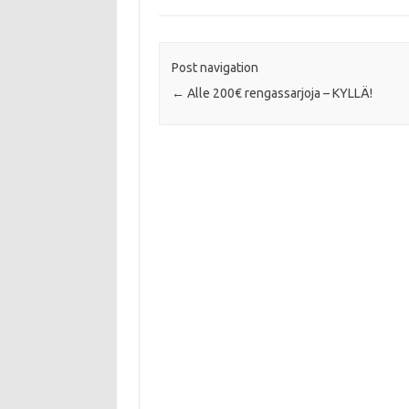
o
e
A
o
r
p
k
p
Post navigation
←
Alle 200€ rengassarjoja – KYLLÄ!