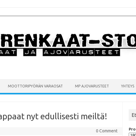
MOOTTORIPYÖRÄN VARAOSAT
MP AJOVARUSTEET
YHTEYS
ppaat nyt edullisesti meiltä!
E
Prof
0 Comment