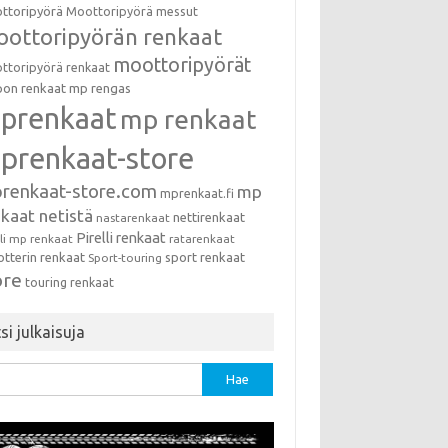
ttoripyörä
Moottoripyörä messut
ottoripyörän renkaat
moottoripyörät
ttoripyörä renkaat
on renkaat
mp rengas
prenkaat
mp renkaat
prenkaat-store
renkaat-store.com
mp
mprenkaat.fi
kaat netistä
nettirenkaat
nastarenkaat
Pirelli renkaat
lli mp renkaat
ratarenkaat
otterin renkaat
sport renkaat
Sport-touring
ore
touring renkaat
si julkaisuja
u: