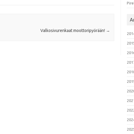
Pire
Ar
Valkosivurenkaat moottoripyörään!
→
201
201
201
201
201
201
202
202
202
202
202