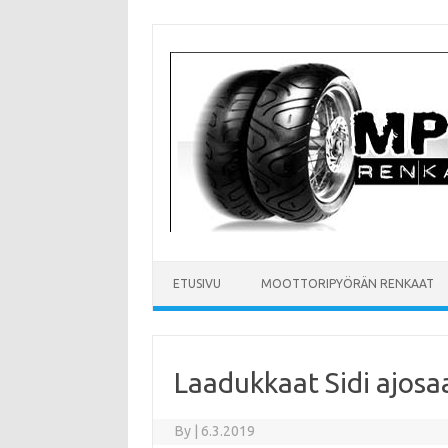
Skip
to
content
ETUSIVU
MOOTTORIPYÖRÄN RENKAAT
Laadukkaat Sidi ajosaa
By
|
6.3.2019