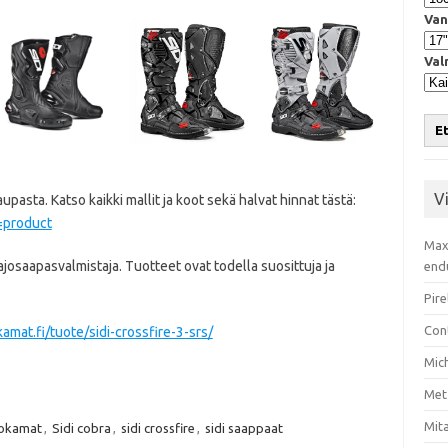
Van
Val
Et
V
upasta. Katso kaikki mallit ja koot sekä halvat hinnat tästä:
=product
Max
ajosaapasvalmistaja. Tuotteet ovat todella suosittuja ja
end
Pire
Con
amat.fi/tuote/sidi-crossfire-3-srs/
Mic
Met
Mita
jokamat
,
Sidi cobra
,
sidi crossfire
,
sidi saappaat