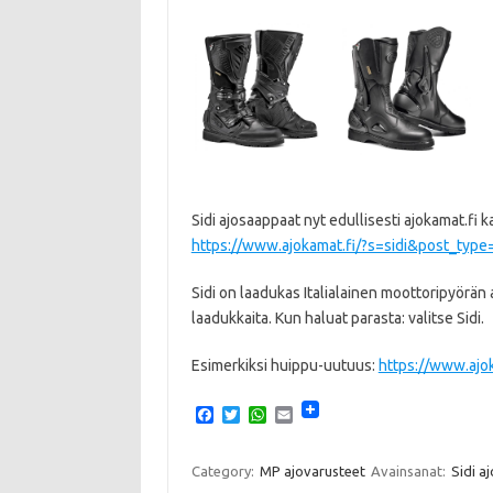
Sidi ajosaappaat nyt edullisesti ajokamat.fi ka
https://www.ajokamat.fi/?s=sidi&post_type
Sidi on laadukas Italialainen moottoripyörän 
laadukkaita. Kun haluat parasta: valitse Sidi.
Esimerkiksi huippu-uutuus:
https://www.ajok
F
T
W
E
a
w
h
m
c
i
a
a
e
t
t
i
Category:
MP ajovarusteet
Avainsanat:
Sidi a
b
t
s
l