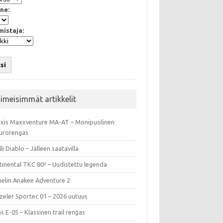
ne:
mistaja:
si
iimeisimmät artikkelit
xis Maxxventure MA-AT – Monipuolinen
urorengas
lli Diablo – Jälleen saatavilla
tinental TKC 80² – Uudistettu legenda
helin Anakee Adventure 2
zeler Sportec 01 – 2026 uutuus
s E-05 – Klassinen trail rengas