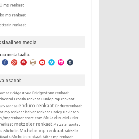
lli mp renkaat
nko mp renkaat
otterin renkaat
osiaalinen media
raa meitä täällä:
vainsanat
Bridgestone renkaat
kamat
Bridgestone
tinental
Crossin renkaat
Dunlop mp renkaat
enduro renkaat
Endurorenkaat
uro rengas
vat mp renkaat
halvat renkaat
Harley Davidson
Metzeler
Metzeler
ps://mprenkaat-store.com
metzeler renkaat
renkaat
Metzeler sportec
Michelin mp renkaat
Michelin
RR
Michelin
Michelin renkaat
Mitas mp renkaat
t Road 4