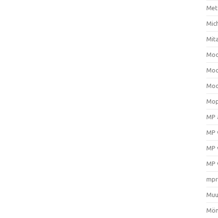
Met
Mic
Mit
Moo
Moo
Moo
Mop
MP 
MP 
MP 
MP 
mpr
Muu
Mön