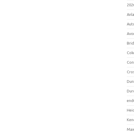
202
Anl
Aut
Avo
Bri
Cok
Con
Cro
Dun
Dur
end
Hei
Ken
Max