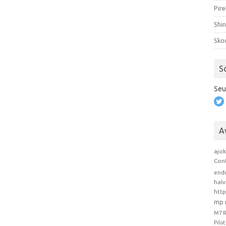
Pire
Shi
Sko
S
Seu
A
ajo
Con
end
hal
htt
mp 
M7 
Pilo