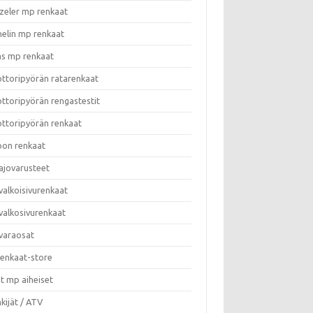
zeler mp renkaat
helin mp renkaat
as mp renkaat
ttoripyörän ratarenkaat
ttoripyörän rengastestit
ttoripyörän renkaat
on renkaat
ajovarusteet
valkoisivurenkaat
valkosivurenkaat
varaosat
enkaat-store
t mp aiheiset
kijät / ATV