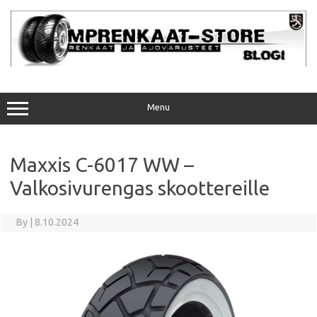
Skip
to
content
Menu
Maxxis C-6017 WW –
Valkosivurengas skoottereille
By
|
8.10.2024