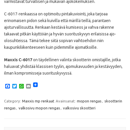
varmistavat turvallisen ja mukavan ajokokemuksen.
C-6017-renkaassa on optimoitu pintakuviointi, joka tarjoaa
erinomaisen pidon sekä kuivilla että märillä teillä, parantaen
ajoturvallisuutta. Renkaan kestävä kumiseos ja vahva rakenne
takaavat pitkän käyttöiän ja hyvän suorituskyvyn erilaisissa ajo-
olosuhteissa. Tämä tekee siitä sopivan vaihtoehdon niin
kaupunkiliikenteeseen kuin pidemmille ajomatkoille.
Maxxis C-6017
on täydellinen valinta skootterin omistajille, jotka
haluavat yhdistää klassisen tyylin, ajomukavuuden ja kestävyyden,
ilman kompromisseja suorituskyvyssä.
F
T
W
E
a
w
h
m
c
i
a
a
e
t
t
i
Category:
Maxxis mp renkaat
Avainsanat:
mopon rengas
,
skootterin
b
t
s
l
rengas
,
valkosivu mopon rengas
,
valkosivu skootteri
o
e
A
o
r
p
k
p