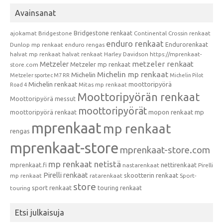
Avainsanat
Bridgestone renkaat
ajokamat
Bridgestone
Continental
Crossin renkaat
enduro renkaat
Endurorenkaat
Dunlop mp renkaat
enduro rengas
halvat mp renkaat
halvat renkaat
Harley Davidson
https://mprenkaat-
metzeler renkaat
Metzeler
Metzeler mp renkaat
store.com
Michelin mp renkaat
Michelin
Metzeler sportec M7 RR
Michelin Pilot
Michelin renkaat
moottoripyörä
Mitas mp renkaat
Road 4
Moottoripyörän renkaat
Moottoripyörä messut
moottoripyörät
moottoripyörä renkaat
mopon renkaat
mp
mprenkaat
mp renkaat
rengas
mprenkaat-store
mprenkaat-store.com
mp renkaat netistä
mprenkaat.fi
nettirenkaat
nastarenkaat
Pirelli
Pirelli renkaat
skootterin renkaat
mp renkaat
ratarenkaat
Sport-
store
sport renkaat
touring renkaat
touring
Etsi julkaisuja