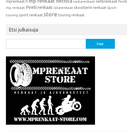
mp renkaat netistä
mprenkaat.fi
nettirenkaat
nastarenkaat
Pirelli
Pirelli renkaat
skootterin renkaat
mp renkaat
ratarenkaat
Sport-
store
sport renkaat
touring renkaat
touring
Etsi julkaisuja
Haku: