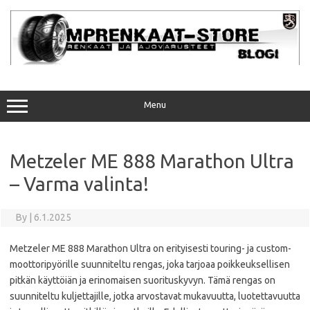
Skip
to
content
Menu
Metzeler ME 888 Marathon Ultra
– Varma valinta!
By
|
6.1.2025
Metzeler ME 888 Marathon Ultra on erityisesti touring- ja custom-
moottoripyörille suunniteltu rengas, joka tarjoaa poikkeuksellisen
pitkän käyttöiän ja erinomaisen suorituskyvyn. Tämä rengas on
suunniteltu kuljettajille, jotka arvostavat mukavuutta, luotettavuutta