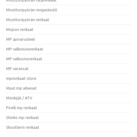
Moottoripyörän rengastestit
Moottoripyörän renkaat
Mopon renkaat
MP ajovarusteet
MP valkoisivurenkaat
MP valkosivurenkaat
MP varaosat
mprenkaat-store
Muut mp aiheiset
Mönkijät / ATV
Pirelli mp renkaat
Shinko mp renkaat
Skootterin renkaat