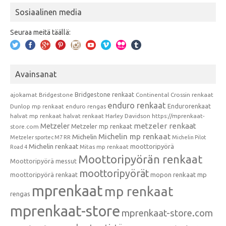
Sosiaalinen media
Seuraa meitä täällä:
Avainsanat
Bridgestone renkaat
ajokamat
Bridgestone
Continental
Crossin renkaat
enduro renkaat
Endurorenkaat
Dunlop mp renkaat
enduro rengas
halvat mp renkaat
halvat renkaat
Harley Davidson
https://mprenkaat-
metzeler renkaat
Metzeler
Metzeler mp renkaat
store.com
Michelin mp renkaat
Michelin
Metzeler sportec M7 RR
Michelin Pilot
Michelin renkaat
moottoripyörä
Mitas mp renkaat
Road 4
Moottoripyörän renkaat
Moottoripyörä messut
moottoripyörät
moottoripyörä renkaat
mopon renkaat
mp
mprenkaat
mp renkaat
rengas
mprenkaat-store
mprenkaat-store.com