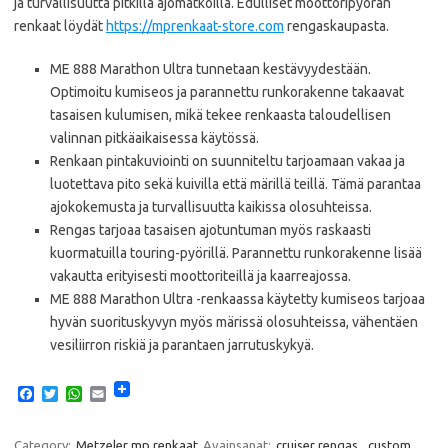
ja turvallisuutta pitkillä ajomatkoilla. Edulliset moottoripyörän
renkaat löydät
https://mprenkaat-store.com
rengaskaupasta.
ME 888 Marathon Ultra tunnetaan kestävyydestään.
Optimoitu kumiseos ja parannettu runkorakenne takaavat
tasaisen kulumisen, mikä tekee renkaasta taloudellisen
valinnan pitkäaikaisessa käytössä.
Renkaan pintakuviointi on suunniteltu tarjoamaan vakaa ja
luotettava pito sekä kuivilla että märillä teillä. Tämä parantaa
ajokokemusta ja turvallisuutta kaikissa olosuhteissa.
Rengas tarjoaa tasaisen ajotuntuman myös raskaasti
kuormatuilla touring-pyörillä. Parannettu runkorakenne lisää
vakautta erityisesti moottoriteillä ja kaarreajossa.
ME 888 Marathon Ultra -renkaassa käytetty kumiseos tarjoaa
hyvän suorituskyvyn myös märissä olosuhteissa, vähentäen
vesiliirron riskiä ja parantaen jarrutuskykyä.
F
T
W
E
a
w
h
m
c
i
a
a
e
t
t
i
Category:
Metzeler mp renkaat
Avainsanat:
cruiser rengas
,
custom