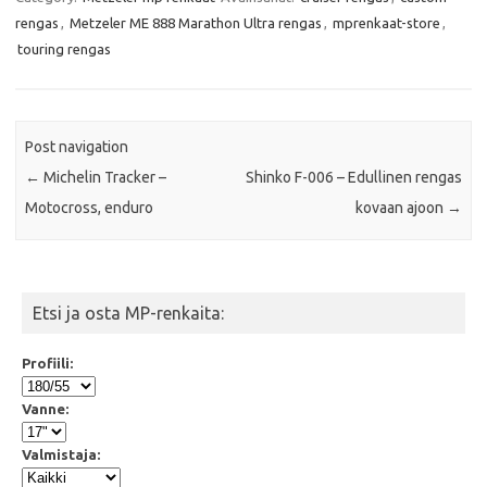
b
t
s
l
rengas
,
Metzeler ME 888 Marathon Ultra rengas
,
mprenkaat-store
,
o
e
A
o
r
p
touring rengas
k
p
Post navigation
←
Michelin Tracker –
Shinko F-006 – Edullinen rengas
Motocross, enduro
kovaan ajoon
→
Etsi ja osta MP-renkaita:
Profiili:
Vanne:
Valmistaja: