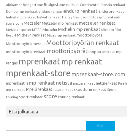
Bridgestone renkaat
ajokamat
Bridgestone
Continental
Crossin renkaat
enduro renkaat
Endurorenkaat
Dunlop mp renkaat
enduro rengas
halvat mp renkaat
halvat renkaat
Harley Davidson
https://mprenkaat-
metzeler renkaat
Metzeler
Metzeler mp renkaat
store.com
Michelin mp renkaat
Michelin
Metzeler sportec M7 RR
Michelin Pilot
Michelin renkaat
moottoripyörä
Mitas mp renkaat
Road 4
Moottoripyörän renkaat
Moottoripyörä messut
moottoripyörät
moottoripyörä renkaat
mopon renkaat
mp
mprenkaat
mp renkaat
rengas
mprenkaat-store
mprenkaat-store.com
mp renkaat netistä
mprenkaat.fi
nettirenkaat
nastarenkaat
Pirelli
Pirelli renkaat
skootterin renkaat
mp renkaat
ratarenkaat
Sport-
store
sport renkaat
touring renkaat
touring
Etsi julkaisuja
Haku: