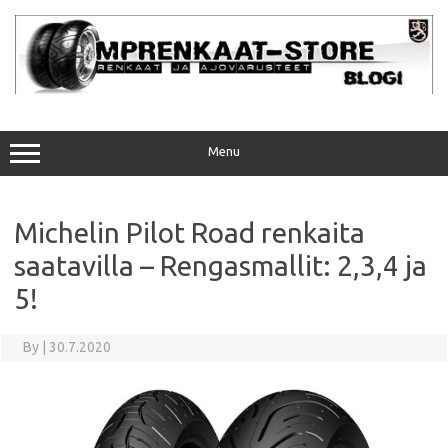
Skip
to
content
Menu
Michelin Pilot Road renkaita
saatavilla – Rengasmallit: 2,3,4 ja
5!
By
|
30.7.2020