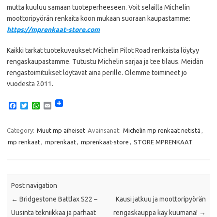
mutta kuuluu samaan tuoteperheeseen. Voit selailla Michelin
moottoripyörän renkaita koon mukaan suoraan kaupastamme:
https://mprenkaat-store.com
Kaikki tarkat tuotekuvaukset Michelin Pilot Road renkaista löytyy
rengaskaupastamme. Tutustu Michelin sarjaa ja tee tilaus. Meidän
rengastoimitukset löytävät aina perille. Olemme toimineet jo
vuodesta 2011.
F
T
W
E
a
w
h
m
c
i
a
a
e
t
t
i
Category:
Muut mp aiheiset
Avainsanat:
Michelin mp renkaat netistä
,
b
t
s
l
mp renkaat
,
mprenkaat
,
mprenkaat-store
,
STORE MPRENKAAT
o
e
A
o
r
p
k
p
Post navigation
←
Bridgestone Battlax S22 –
Kausi jatkuu ja moottoripyörän
Uusinta tekniikkaa ja parhaat
rengaskauppa käy kuumana!
→