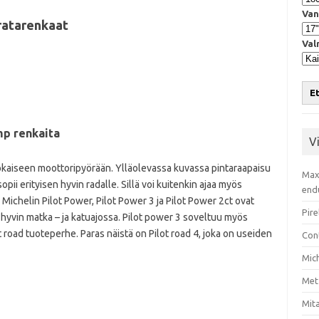
Van
 ratarenkaat
Val
Et
mp renkaita
V
jokaiseen moottoripyörään. Ylläolevassa kuvassa pintaraapaisu
Max
ii erityisen hyvin radalle. Sillä voi kuitenkin ajaa myös
end
Michelin Pilot Power, Pilot Power 3 ja Pilot Power 2ct ovat
Pire
at hyvin matka – ja katuajossa. Pilot power 3 soveltuu myös
ot road tuoteperhe. Paras näistä on Pilot road 4, joka on useiden
Con
Mic
Met
Mita