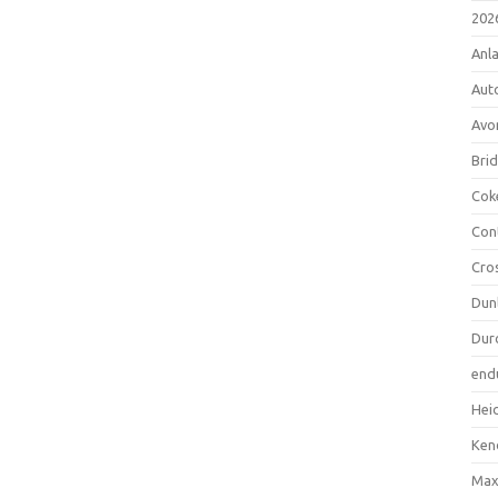
202
Anl
Aut
Avo
Bri
Cok
Con
Cro
Dun
Dur
end
Hei
Ken
Max