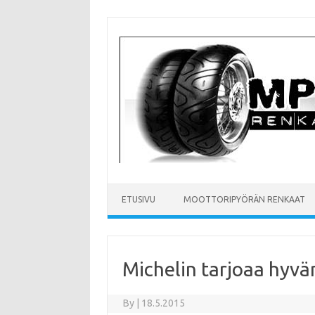
Skip
to
content
ETUSIVU
MOOTTORIPYÖRÄN RENKAAT
Michelin tarjoaa hyvä
By
|
18.5.2015