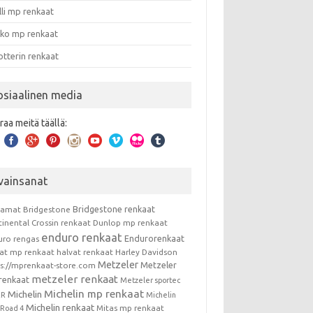
lli mp renkaat
nko mp renkaat
otterin renkaat
osiaalinen media
raa meitä täällä:
vainsanat
Bridgestone renkaat
kamat
Bridgestone
tinental
Crossin renkaat
Dunlop mp renkaat
enduro renkaat
Endurorenkaat
uro rengas
vat mp renkaat
halvat renkaat
Harley Davidson
Metzeler
Metzeler
ps://mprenkaat-store.com
metzeler renkaat
renkaat
Metzeler sportec
Michelin mp renkaat
Michelin
RR
Michelin
Michelin renkaat
Mitas mp renkaat
t Road 4