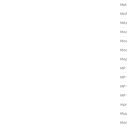
Met
Mic
Mit
Moo
Moo
Moo
Mop
MP 
MP 
MP 
MP 
mpr
Muu
Mön