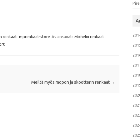
Pire
Ar
201
n renkaat
mprenkaat-store
Avainsanat:
Michelin renkaat
,
ort
201
201
201
201
Meiltä myös mopon ja skootterin renkaat
→
201
202
202
202
202
202