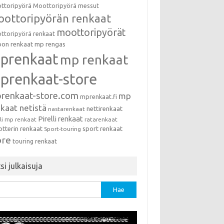
ttoripyörä
Moottoripyörä messut
ottoripyörän renkaat
moottoripyörät
ttoripyörä renkaat
on renkaat
mp rengas
prenkaat
mp renkaat
prenkaat-store
renkaat-store.com
mp
mprenkaat.fi
kaat netistä
nettirenkaat
nastarenkaat
Pirelli renkaat
lli mp renkaat
ratarenkaat
otterin renkaat
sport renkaat
Sport-touring
ore
touring renkaat
si julkaisuja
u: