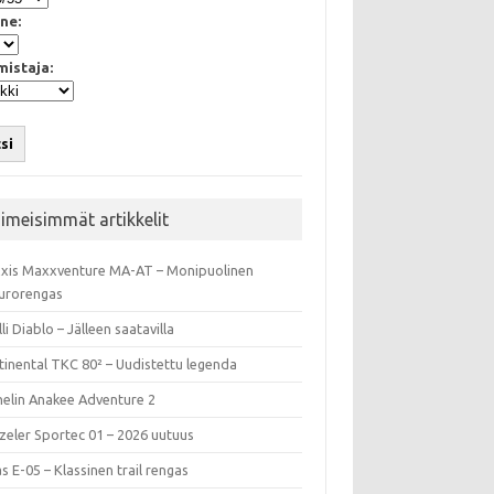
ne:
mistaja:
si
iimeisimmät artikkelit
xis Maxxventure MA-AT – Monipuolinen
urorengas
lli Diablo – Jälleen saatavilla
tinental TKC 80² – Uudistettu legenda
helin Anakee Adventure 2
zeler Sportec 01 – 2026 uutuus
s E-05 – Klassinen trail rengas