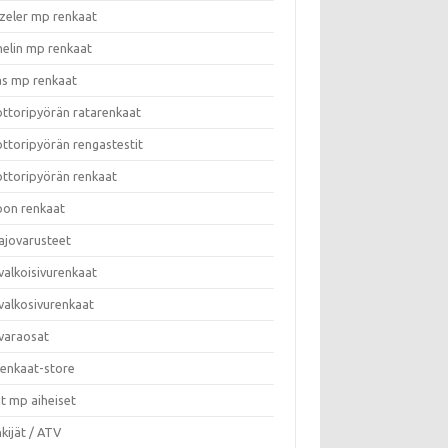
zeler mp renkaat
helin mp renkaat
as mp renkaat
ttoripyörän ratarenkaat
ttoripyörän rengastestit
ttoripyörän renkaat
on renkaat
ajovarusteet
valkoisivurenkaat
valkosivurenkaat
varaosat
enkaat-store
t mp aiheiset
kijät / ATV