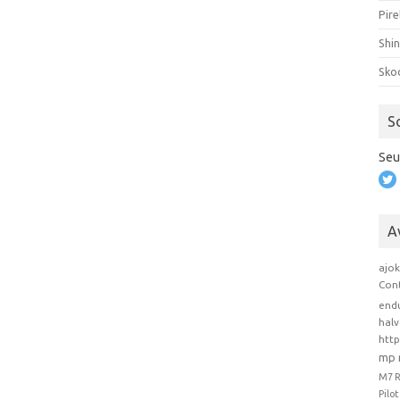
Pire
Shi
Sko
S
Seu
A
ajo
Con
end
hal
htt
mp 
M7 
Pilo