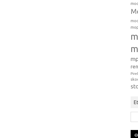
moo
Mo
moo
mop
m
m
mp
ren
Pire
sko
st
Et
Hak