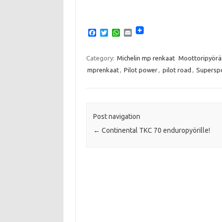
F
T
W
E
a
w
h
m
c
i
a
a
e
t
t
i
Category:
Michelin mp renkaat
Moottoripyörä
b
t
s
l
mprenkaat
,
Pilot power
,
pilot road
,
Supersp
o
e
A
o
r
p
k
p
Post navigation
←
Continental TKC 70 enduropyörille!