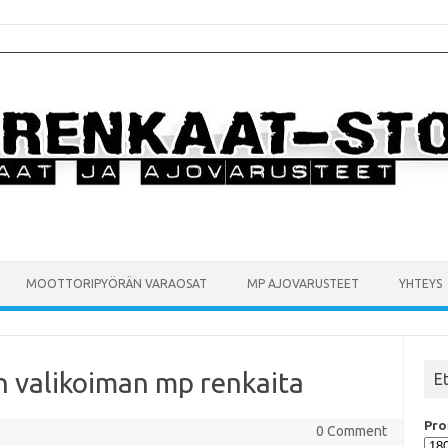
MOOTTORIPYÖRÄN VARAOSAT
MP AJOVARUSTEET
YHTEYS
n valikoiman mp renkaita
E
Prof
0 Comment