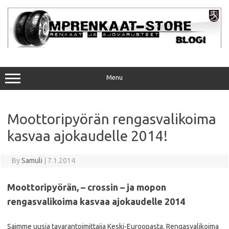
Skip
to
content
Menu
Moottoripyörän rengasvalikoima
kasvaa ajokaudelle 2014!
By
Samuli
|
7.1.2014
Moottoripyörän, – crossin – ja mopon
rengasvalikoima kasvaa ajokaudelle 2014
Saimme uusia tavarantoimittajia Keski-Euroopasta. Rengasvalikoima