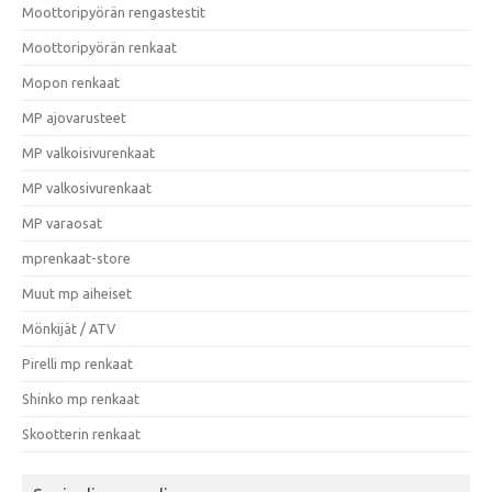
Moottoripyörän rengastestit
Moottoripyörän renkaat
Mopon renkaat
MP ajovarusteet
MP valkoisivurenkaat
MP valkosivurenkaat
MP varaosat
mprenkaat-store
Muut mp aiheiset
Mönkijät / ATV
Pirelli mp renkaat
Shinko mp renkaat
Skootterin renkaat