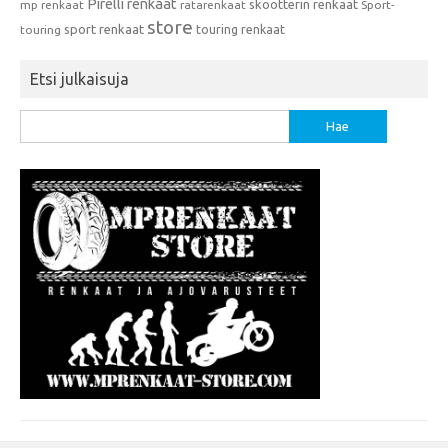
Pirelli renkaat
skootterin renkaat
mp renkaat
ratarenkaat
Sport-
store
sport renkaat
touring renkaat
touring
Etsi julkaisuja
Haku: