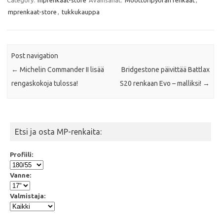
b
t
s
l
mprenkaat-store
,
tukkukauppa
o
e
A
o
r
p
k
p
Post navigation
←
Michelin Commander II lisää
Bridgestone päivittää Battlax
rengaskokoja tulossa!
S20 renkaan Evo – malliksi!
→
Etsi ja osta MP-renkaita:
Profiili:
Vanne:
Valmistaja: