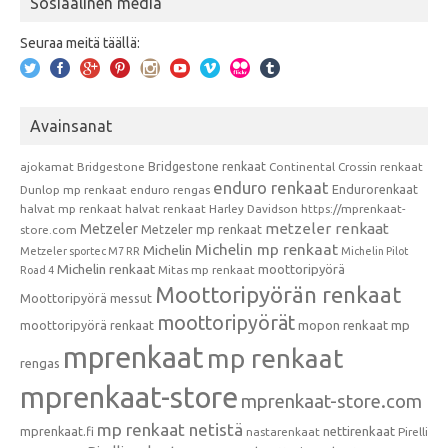
Sosiaalinen media
Seuraa meitä täällä:
Avainsanat
Bridgestone renkaat
ajokamat
Bridgestone
Continental
Crossin renkaat
enduro renkaat
Endurorenkaat
Dunlop mp renkaat
enduro rengas
halvat mp renkaat
halvat renkaat
Harley Davidson
https://mprenkaat-
metzeler renkaat
Metzeler
Metzeler mp renkaat
store.com
Michelin mp renkaat
Michelin
Metzeler sportec M7 RR
Michelin Pilot
Michelin renkaat
moottoripyörä
Mitas mp renkaat
Road 4
Moottoripyörän renkaat
Moottoripyörä messut
moottoripyörät
moottoripyörä renkaat
mopon renkaat
mp
mprenkaat
mp renkaat
rengas
mprenkaat-store
mprenkaat-store.com
mp renkaat netistä
mprenkaat.fi
nettirenkaat
nastarenkaat
Pirelli