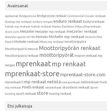
Avainsanat
Bridgestone renkaat
ajokamat
Bridgestone
Continental
Crossin renkaat
enduro renkaat
Endurorenkaat
Dunlop mp renkaat
enduro rengas
halvat mp renkaat
halvat renkaat
Harley Davidson
https://mprenkaat-
metzeler renkaat
Metzeler
Metzeler mp renkaat
store.com
Michelin mp renkaat
Michelin
Metzeler sportec M7 RR
Michelin Pilot
Michelin renkaat
moottoripyörä
Mitas mp renkaat
Road 4
Moottoripyörän renkaat
Moottoripyörä messut
moottoripyörät
moottoripyörä renkaat
mopon renkaat
mp
mprenkaat
mp renkaat
rengas
mprenkaat-store
mprenkaat-store.com
mp renkaat netistä
mprenkaat.fi
nettirenkaat
nastarenkaat
Pirelli
Pirelli renkaat
skootterin renkaat
mp renkaat
ratarenkaat
Sport-
store
sport renkaat
touring renkaat
touring
Etsi julkaisuja