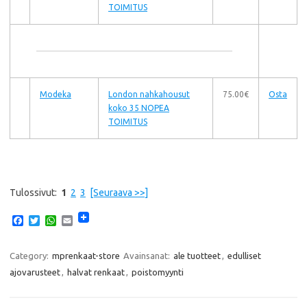
TOIMITUS
Modeka
London nahkahousut
75.00€
Osta
koko 35 NOPEA
TOIMITUS
Tulossivut:
1
2
3
[Seuraava >>]
F
T
W
E
a
w
h
m
c
i
a
a
e
t
t
i
Category:
mprenkaat-store
Avainsanat:
ale tuotteet
,
edulliset
b
t
s
l
ajovarusteet
,
halvat renkaat
,
poistomyynti
o
e
A
o
r
p
k
p