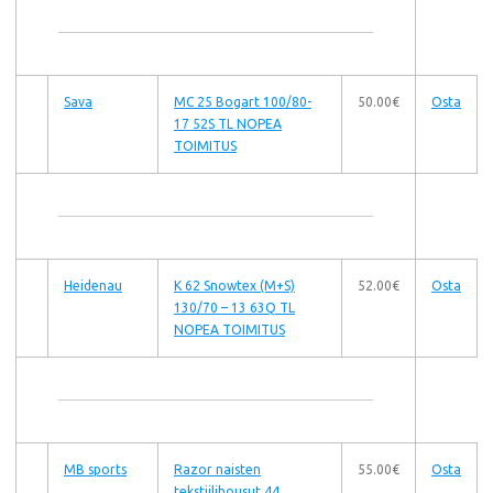
Sava
MC 25 Bogart 100/80-
50.00€
Osta
17 52S TL NOPEA
TOIMITUS
Heidenau
K 62 Snowtex (M+S)
52.00€
Osta
130/70 – 13 63Q TL
NOPEA TOIMITUS
MB sports
Razor naisten
55.00€
Osta
tekstiilihousut 44