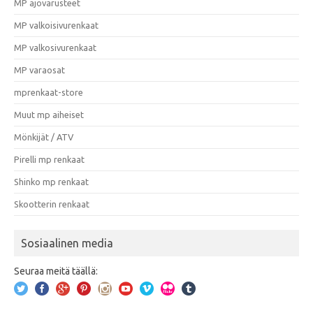
MP ajovarusteet
MP valkoisivurenkaat
MP valkosivurenkaat
MP varaosat
mprenkaat-store
Muut mp aiheiset
Mönkijät / ATV
Pirelli mp renkaat
Shinko mp renkaat
Skootterin renkaat
Sosiaalinen media
Seuraa meitä täällä: