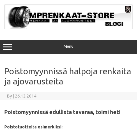
Skip
to
content
Menu
Poistomyynnissä halpoja renkaita
ja ajovarusteita
By
|
26.12.2014
Poistomyynnissä edullista tavaraa, toimi heti
Poistotuotteita esimerkiksi: