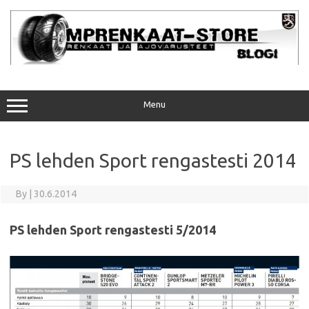
Skip
to
content
Menu
PS lehden Sport rengastesti 2014
By
|
30.6.2014
PS lehden Sport rengastesti 5/2014