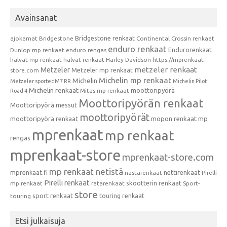
Avainsanat
Bridgestone renkaat
ajokamat
Bridgestone
Continental
Crossin renkaat
enduro renkaat
Endurorenkaat
Dunlop mp renkaat
enduro rengas
halvat mp renkaat
halvat renkaat
Harley Davidson
https://mprenkaat-
metzeler renkaat
Metzeler
Metzeler mp renkaat
store.com
Michelin mp renkaat
Michelin
Metzeler sportec M7 RR
Michelin Pilot
Michelin renkaat
moottoripyörä
Mitas mp renkaat
Road 4
Moottoripyörän renkaat
Moottoripyörä messut
moottoripyörät
moottoripyörä renkaat
mopon renkaat
mp
mprenkaat
mp renkaat
rengas
mprenkaat-store
mprenkaat-store.com
mp renkaat netistä
mprenkaat.fi
nettirenkaat
nastarenkaat
Pirelli
Pirelli renkaat
skootterin renkaat
mp renkaat
ratarenkaat
Sport-
store
sport renkaat
touring renkaat
touring
Etsi julkaisuja