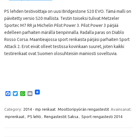
PS lehden testivoittaja on uusi Bridgestone S20 EVO. Tämä malli on
päivitetty versio S20 mallista. Testin toiseksi tulivat Metzeler
Sportec M7 RR ja Michelin Pilot Power 3. Pilot Power 3 pärjää
edelleen parhaiten märällä tienpinnalla. Radalla paras on Diablo
Rosso Corsa. Maantieajossa sport renkaista pärjäsi parhaiten Sport
Attack 2. Erot eivät olleet testissa kovinkaan suuret, joten kaikki
testirenkaat ovat Suomen olosuhteisiin mainiosti soveltuvia.
F
T
W
E
a
w
h
m
c
i
a
a
e
t
t
i
Category:
2014 - mp renkaat
Moottoripyörän rengastestit
Avainsanat:
b
t
s
l
mprenkaat
,
PS lehti
,
Rengastestit Saksa
,
Sport rengastesti 2014
o
e
A
o
r
p
k
p