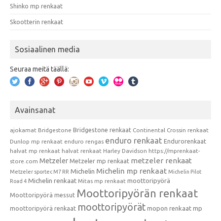
Shinko mp renkaat
Skootterin renkaat
Sosiaalinen media
Seuraa meitä täällä:
Avainsanat
Bridgestone renkaat
ajokamat
Bridgestone
Continental
Crossin renkaat
enduro renkaat
Endurorenkaat
Dunlop mp renkaat
enduro rengas
halvat mp renkaat
halvat renkaat
Harley Davidson
https://mprenkaat-
metzeler renkaat
Metzeler
Metzeler mp renkaat
store.com
Michelin mp renkaat
Michelin
Metzeler sportec M7 RR
Michelin Pilot
Michelin renkaat
moottoripyörä
Mitas mp renkaat
Road 4
Moottoripyörän renkaat
Moottoripyörä messut
moottoripyörät
moottoripyörä renkaat
mopon renkaat
mp