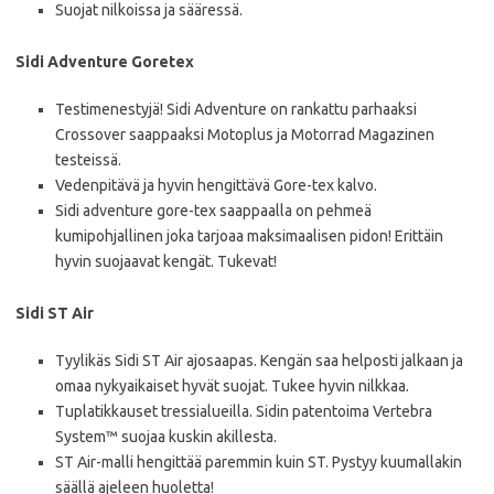
Suojat nilkoissa ja sääressä.
Sidi Adventure Goretex
Testimenestyjä! Sidi Adventure on rankattu parhaaksi
Crossover saappaaksi Motoplus ja Motorrad Magazinen
testeissä.
Vedenpitävä ja hyvin hengittävä Gore-tex kalvo.
Sidi adventure gore-tex saappaalla on pehmeä
kumipohjallinen joka tarjoaa maksimaalisen pidon! Erittäin
hyvin suojaavat kengät. Tukevat!
Sidi ST Air
Tyylikäs Sidi ST Air ajosaapas. Kengän saa helposti jalkaan ja
omaa nykyaikaiset hyvät suojat. Tukee hyvin nilkkaa.
Tuplatikkauset tressialueilla. Sidin patentoima Vertebra
System™ suojaa kuskin akillesta.
ST Air-malli hengittää paremmin kuin ST. Pystyy kuumallakin
säällä ajeleen huoletta!