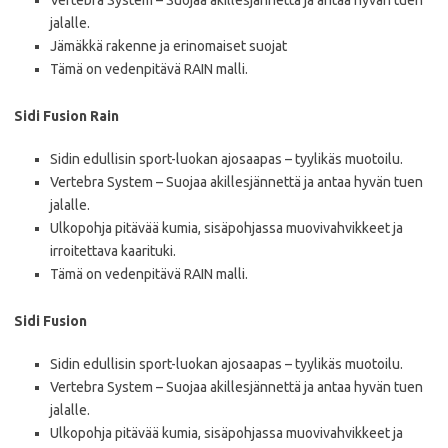
Vertebra System – Suojaa akillesjännettä ja antaa hyvän tuen
jalalle.
Jämäkkä rakenne ja erinomaiset suojat
Tämä on vedenpitävä RAIN malli.
Sidi Fusion Rain
Sidin edullisin sport-luokan ajosaapas – tyylikäs muotoilu.
Vertebra System – Suojaa akillesjännettä ja antaa hyvän tuen
jalalle.
Ulkopohja pitävää kumia, sisäpohjassa muovivahvikkeet ja
irroitettava kaarituki.
Tämä on vedenpitävä RAIN malli.
Sidi Fusion
Sidin edullisin sport-luokan ajosaapas – tyylikäs muotoilu.
Vertebra System – Suojaa akillesjännettä ja antaa hyvän tuen
jalalle.
Ulkopohja pitävää kumia, sisäpohjassa muovivahvikkeet ja