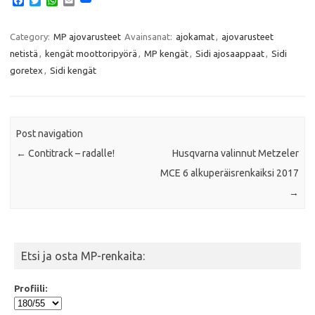
F
T
W
E
a
w
h
m
c
i
a
a
e
t
t
i
Category:
MP ajovarusteet
Avainsanat:
ajokamat
,
ajovarusteet
b
t
s
l
netistä
,
kengät moottoripyörä
,
MP kengät
,
Sidi ajosaappaat
,
Sidi
o
e
A
o
r
p
goretex
,
Sidi kengät
k
p
Post navigation
←
Contitrack – radalle!
Husqvarna valinnut Metzeler
MCE 6 alkuperäisrenkaiksi 2017
→
Etsi ja osta MP-renkaita:
Profiili: