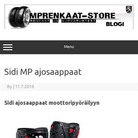
Skip
to
content
Menu
Sidi MP ajosaappaat
By
|
11.7.2016
Sidi ajosaappaat moottoripyöräilyyn