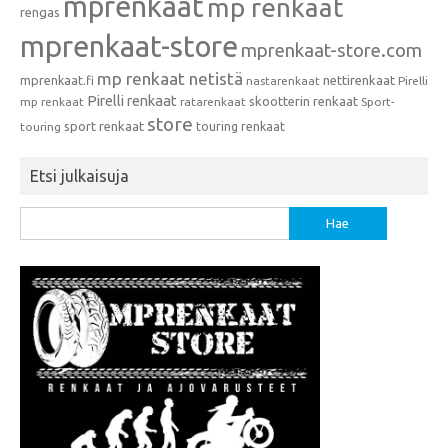
mprenkaat
mp renkaat
rengas
mprenkaat-store
mprenkaat-store.com
mp renkaat netistä
mprenkaat.fi
nettirenkaat
nastarenkaat
Pirelli
Pirelli renkaat
skootterin renkaat
mp renkaat
ratarenkaat
Sport-
store
sport renkaat
touring renkaat
touring
Etsi julkaisuja
Haku: