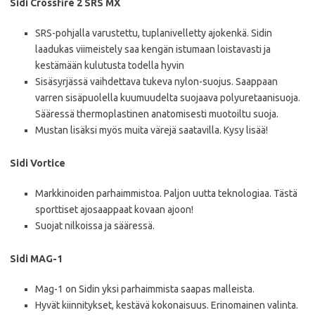
Sidi Crossfire 2 SRS MX
SRS-pohjalla varustettu, tuplanivelletty ajokenkä. Sidin
laadukas viimeistely saa kengän istumaan loistavasti ja
kestämään kulutusta todella hyvin
Sisäsyrjässä vaihdettava tukeva nylon-suojus. Saappaan
varren sisäpuolella kuumuudelta suojaava polyuretaanisuoja.
Sääressä thermoplastinen anatomisesti muotoiltu suoja.
Mustan lisäksi myös muita värejä saatavilla. Kysy lisää!
Sidi Vortice
Markkinoiden parhaimmistoa. Paljon uutta teknologiaa. Tästä
sporttiset ajosaappaat kovaan ajoon!
Suojat nilkoissa ja sääressä.
Sidi MAG-1
Mag-1 on Sidin yksi parhaimmista saapas malleista.
Hyvät kiinnitykset, kestävä kokonaisuus. Erinomainen valinta.