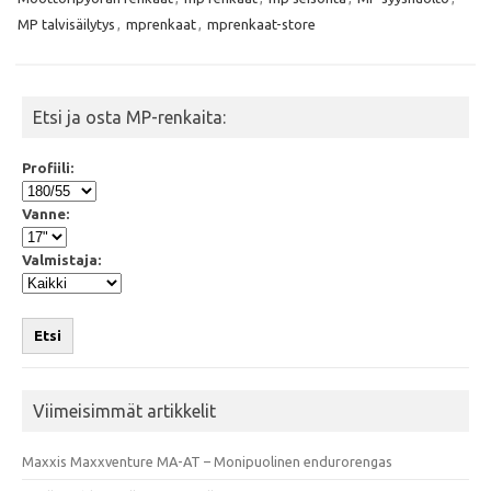
o
e
A
o
r
p
MP talvisäilytys
,
mprenkaat
,
mprenkaat-store
k
p
Etsi ja osta MP-renkaita:
Profiili:
Vanne:
Valmistaja:
Etsi
Viimeisimmät artikkelit
Maxxis Maxxventure MA-AT – Monipuolinen endurorengas