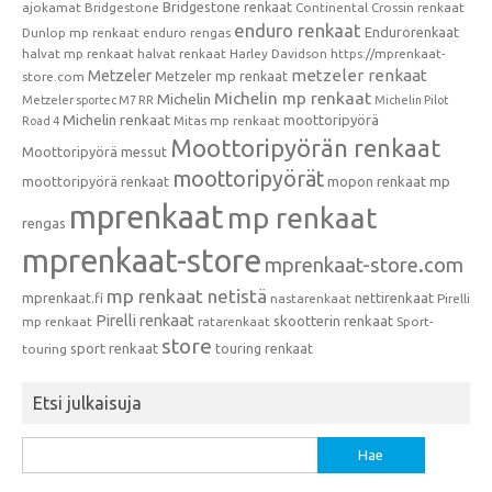
Bridgestone renkaat
ajokamat
Bridgestone
Continental
Crossin renkaat
enduro renkaat
Endurorenkaat
Dunlop mp renkaat
enduro rengas
halvat mp renkaat
halvat renkaat
Harley Davidson
https://mprenkaat-
metzeler renkaat
Metzeler
Metzeler mp renkaat
store.com
Michelin mp renkaat
Michelin
Metzeler sportec M7 RR
Michelin Pilot
Michelin renkaat
moottoripyörä
Mitas mp renkaat
Road 4
Moottoripyörän renkaat
Moottoripyörä messut
moottoripyörät
moottoripyörä renkaat
mopon renkaat
mp
mprenkaat
mp renkaat
rengas
mprenkaat-store
mprenkaat-store.com
mp renkaat netistä
mprenkaat.fi
nettirenkaat
nastarenkaat
Pirelli
Pirelli renkaat
skootterin renkaat
mp renkaat
ratarenkaat
Sport-
store
sport renkaat
touring renkaat
touring
Etsi julkaisuja
Haku: