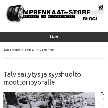
Skip
to
content
Menu
TAG ARCHIVES:
AJOKAUDEN LOPETUS
Talvisäilytys ja syyshuolto
moottoripyörälle
Ta
lvi
lä