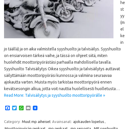
he
st
yy
(m
el
ke
in
jo täällä) ja on aika valmistella syyshuolto ja talvisäilys. Syyshuolto
on ensiarvoisen tärkeä vaihe, ja tässä on ohjeet siitä, miten
huolehdit moottoripyörästäsi parhaalla mahdollisella tavalla.
Syyshuolto Talvisäilytys Oikea syyshuolto ja talvisäilytys auttavat
säilyttämään moottoripyöräsi kunnossa ja valmiina seuraavaa
ajokautta varten. Muista myös tarkistaa moottoripyörä ennen
kevätsesongin alkua, jotta voit nauttia huolellisesti huolletusta…
Read More: Talvisäilytys ja syyshuolto moottoripyörälle »
F
T
W
E
a
w
h
m
c
i
a
a
e
t
t
i
Category:
Muut mp aiheiset
Avainsanat:
ajokauden lopetus
,
b
t
s
l
Moottoripyörän renkaat
,
mp renkaat
,
mp seisonta
,
MP syyshuolto
,