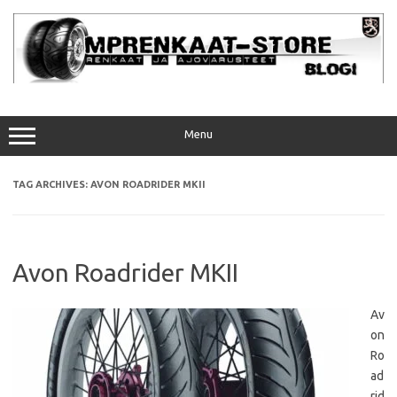
Skip
to
content
Menu
TAG ARCHIVES:
AVON ROADRIDER MKII
Avon Roadrider MKII
Av
on
Ro
ad
rid