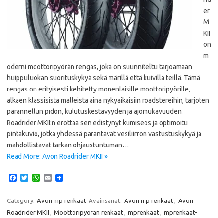
er
M
KII
on
m
oderni moottoripyörän rengas, joka on suunniteltu tarjoamaan
huippuluokan suorituskykyä sekä märillä että kuivilla teillä. Tämä
rengas on erityisesti kehitetty monenlaisille moottoripyörille,
alkaen klassisista malleista aina nykyaikaisiin roadstereihin, tarjoten
parannellun pidon, kulutuskestävyyden ja ajomukavuuden.
Roadrider MKII:n erottaa sen edistynyt kumiseos ja optimoitu
pintakuvio, jotka yhdessä parantavat vesiliirron vastustuskykyä ja
mahdollistavat tarkan ohjaustuntuman…
Read More: Avon Roadrider MKII »
F
T
W
E
a
w
h
m
c
i
a
a
e
t
t
i
Category:
Avon mp renkaat
Avainsanat:
Avon mp renkaat
,
Avon
b
t
s
l
Roadrider MKII
,
Moottoripyörän renkaat
,
mprenkaat
,
mprenkaat-
o
e
A