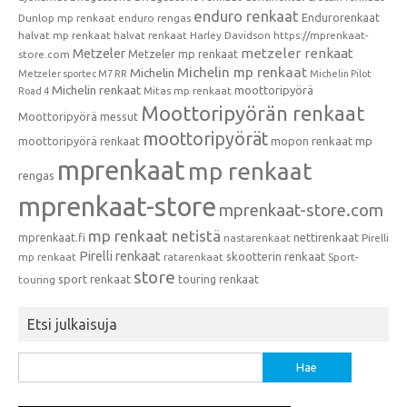
enduro renkaat
Endurorenkaat
Dunlop mp renkaat
enduro rengas
halvat mp renkaat
halvat renkaat
Harley Davidson
https://mprenkaat-
metzeler renkaat
Metzeler
Metzeler mp renkaat
store.com
Michelin mp renkaat
Michelin
Metzeler sportec M7 RR
Michelin Pilot
Michelin renkaat
moottoripyörä
Mitas mp renkaat
Road 4
Moottoripyörän renkaat
Moottoripyörä messut
moottoripyörät
moottoripyörä renkaat
mopon renkaat
mp
mprenkaat
mp renkaat
rengas
mprenkaat-store
mprenkaat-store.com
mp renkaat netistä
mprenkaat.fi
nettirenkaat
nastarenkaat
Pirelli
Pirelli renkaat
skootterin renkaat
mp renkaat
ratarenkaat
Sport-
store
sport renkaat
touring renkaat
touring
Etsi julkaisuja
Haku: