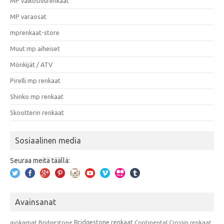
MP valkosivurenkaat
MP varaosat
mprenkaat-store
Muut mp aiheiset
Mönkijät / ATV
Pirelli mp renkaat
Shinko mp renkaat
Skootterin renkaat
Sosiaalinen media
Seuraa meitä täällä:
Avainsanat
Bridgestone renkaat
ajokamat
Bridgestone
Continental
Crossin renkaat