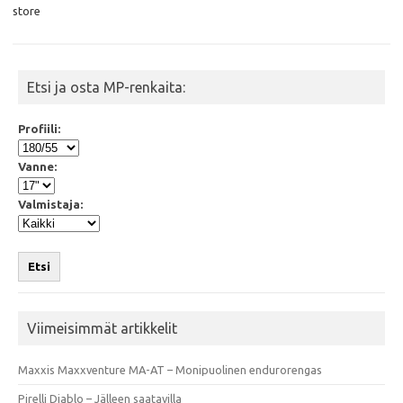
o
r
p
store
k
p
Etsi ja osta MP-renkaita:
Profiili:
Vanne:
Valmistaja:
Etsi
Viimeisimmät artikkelit
Maxxis Maxxventure MA-AT – Monipuolinen endurorengas
Pirelli Diablo – Jälleen saatavilla