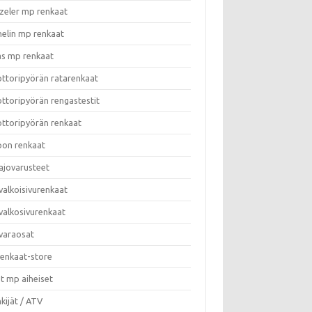
zeler mp renkaat
helin mp renkaat
as mp renkaat
ttoripyörän ratarenkaat
ttoripyörän rengastestit
ttoripyörän renkaat
on renkaat
ajovarusteet
valkoisivurenkaat
valkosivurenkaat
varaosat
enkaat-store
t mp aiheiset
kijät / ATV