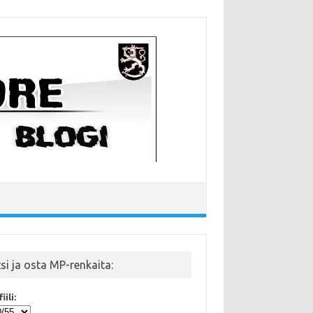
tsi ja osta MP-renkaita:
iili: