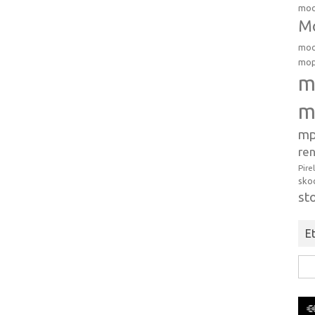
moo
Mo
moo
mop
m
m
mp
ren
Pire
sko
st
Et
Hak