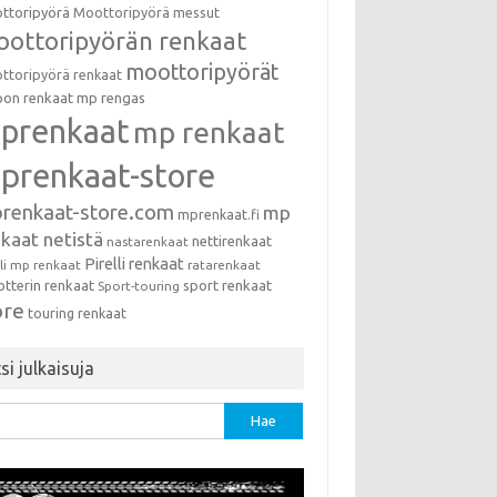
ttoripyörä
Moottoripyörä messut
ottoripyörän renkaat
moottoripyörät
ttoripyörä renkaat
on renkaat
mp rengas
prenkaat
mp renkaat
prenkaat-store
renkaat-store.com
mp
mprenkaat.fi
kaat netistä
nettirenkaat
nastarenkaat
Pirelli renkaat
lli mp renkaat
ratarenkaat
otterin renkaat
sport renkaat
Sport-touring
ore
touring renkaat
si julkaisuja
u: