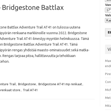
Van
 Bridgestone Battlax
Val
tone Battlax Adventure Trail AT41 on tulossa uutena
Et
ipyörän renkaana markkinoille vuonna 2022. Bridgestone
 Adventure Trail AT41 ilmestyy myyntiin helmikuussa. Tämä
on Bridgestone Battlax Adventure Trail AT41. Tämä
V
ipyörän rengas yhdistää maasto-ominaisuudet sekä matka-
. Rengas tarjoaa pitoa, hallittavuutta ja tehokkaan
Max
stehon.
end
Pire
Con
nture Trail
,
Bridgestone
,
Bridgestone AT41 mp renkaat
,
Mic
renkaat-store
,
Trail AT41
Met
Mita