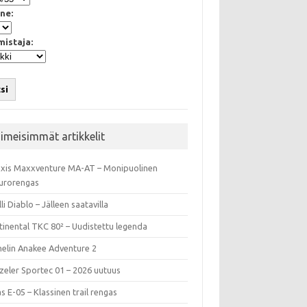
ne:
mistaja:
si
iimeisimmät artikkelit
xis Maxxventure MA-AT – Monipuolinen
urorengas
lli Diablo – Jälleen saatavilla
tinental TKC 80² – Uudistettu legenda
helin Anakee Adventure 2
zeler Sportec 01 – 2026 uutuus
s E-05 – Klassinen trail rengas