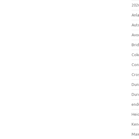
202
Anl
Aut
Avo
Bri
Cok
Con
Cro
Dun
Dur
end
Hei
Ken
Max