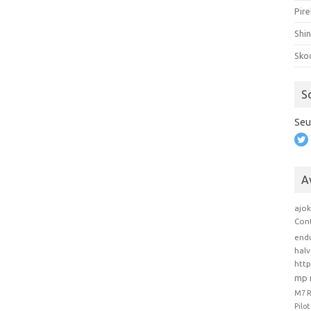
Pire
Shi
Sko
S
Seu
A
ajo
Con
end
hal
htt
mp 
M7 
Pilo