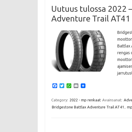
Uutuus tulossa 2022 –
Adventure Trail AT41
Bridges
moottor
Battlax
rengas 
moottor
ajamisen
jarrutu
F
T
W
E
a
w
h
m
c
i
a
a
e
t
t
i
Category:
2022 - mp renkaat
Avainsanat:
Adve
b
t
s
l
Bridgestone Battlax Adventure Trail AT41
,
mp
o
e
A
o
r
p
k
p