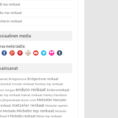
lli mp renkaat
nko mp renkaat
otterin renkaat
osiaalinen media
raa meitä täällä:
vainsanat
Bridgestone renkaat
kamat
Bridgestone
tinental
Crossin renkaat
Dunlop mp renkaat
enduro renkaat
Endurorenkaat
uro rengas
vat mp renkaat
halvat renkaat
Harley Davidson
Metzeler
Metzeler
ps://mprenkaat-store.com
metzeler renkaat
renkaat
Metzeler sportec
Michelin mp renkaat
Michelin
RR
Michelin
Michelin renkaat
Mitas mp renkaat
t Road 4