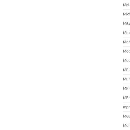
Met
Mic
Mit
Moo
Moo
Moo
Mop
MP 
MP 
MP 
MP 
mpr
Muu
Mön