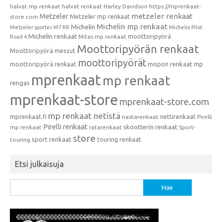
halvat mp renkaat
halvat renkaat
Harley Davidson
https://mprenkaat-
metzeler renkaat
Metzeler
Metzeler mp renkaat
store.com
Michelin mp renkaat
Michelin
Metzeler sportec M7 RR
Michelin Pilot
Michelin renkaat
moottoripyörä
Mitas mp renkaat
Road 4
Moottoripyörän renkaat
Moottoripyörä messut
moottoripyörät
moottoripyörä renkaat
mopon renkaat
mp
mprenkaat
mp renkaat
rengas
mprenkaat-store
mprenkaat-store.com
mp renkaat netistä
mprenkaat.fi
nettirenkaat
nastarenkaat
Pirelli
Pirelli renkaat
skootterin renkaat
mp renkaat
ratarenkaat
Sport-
store
sport renkaat
touring renkaat
touring
Etsi julkaisuja
Haku: