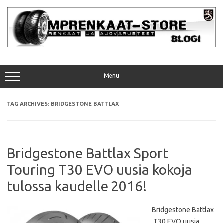
Skip
to
content
Menu
TAG ARCHIVES:
BRIDGESTONE BATTLAX
Bridgestone Battlax Sport
Touring T30 EVO uusia kokoja
tulossa kaudelle 2016!
Bridgestone Battlax
T30 EVO uusia