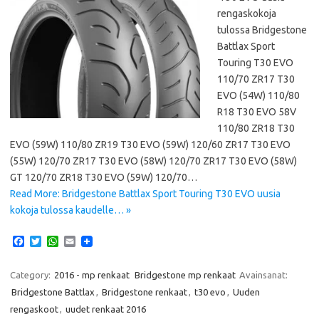
rengaskokoja
tulossa Bridgestone
Battlax Sport
Touring T30 EVO
110/70 ZR17 T30
EVO (54W) 110/80
R18 T30 EVO 58V
110/80 ZR18 T30
EVO (59W) 110/80 ZR19 T30 EVO (59W) 120/60 ZR17 T30 EVO
(55W) 120/70 ZR17 T30 EVO (58W) 120/70 ZR17 T30 EVO (58W)
GT 120/70 ZR18 T30 EVO (59W) 120/70…
Read More: Bridgestone Battlax Sport Touring T30 EVO uusia
kokoja tulossa kaudelle… »
F
T
W
E
a
w
h
m
c
i
a
a
e
t
t
i
Category:
2016 - mp renkaat
Bridgestone mp renkaat
Avainsanat:
b
t
s
l
Bridgestone Battlax
,
Bridgestone renkaat
,
t30 evo
,
Uuden
o
e
A
o
r
p
rengaskoot
,
uudet renkaat 2016