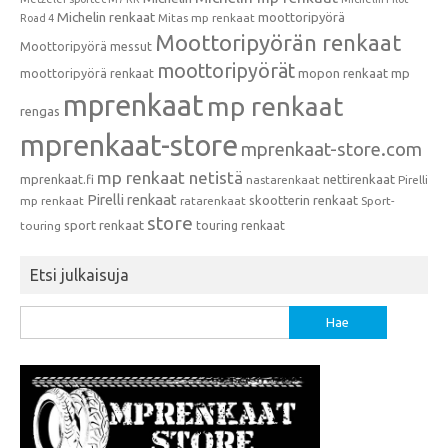
Michelin renkaat
moottoripyörä
Mitas mp renkaat
Road 4
Moottoripyörän renkaat
Moottoripyörä messut
moottoripyörät
moottoripyörä renkaat
mopon renkaat
mp
mprenkaat
mp renkaat
rengas
mprenkaat-store
mprenkaat-store.com
mp renkaat netistä
mprenkaat.fi
nettirenkaat
nastarenkaat
Pirelli
Pirelli renkaat
skootterin renkaat
mp renkaat
ratarenkaat
Sport-
store
sport renkaat
touring renkaat
touring
Etsi julkaisuja
Haku: