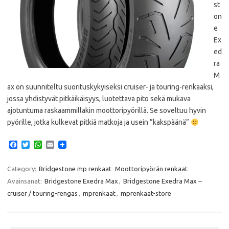
st
on
e
Ex
ed
ra
M
ax on suunniteltu suorituskykyiseksi cruiser- ja touring-renkaaksi,
jossa yhdistyvät pitkäikäisyys, luotettava pito sekä mukava
ajotuntuma raskaammillakin moottoripyörillä. Se soveltuu hyvin
pyörille, jotka kulkevat pitkiä matkoja ja usein ”kakspäänä”
F
T
W
E
a
w
h
m
c
i
a
a
e
t
t
i
Category:
Bridgestone mp renkaat
Moottoripyörän renkaat
b
t
s
l
Avainsanat:
Bridgestone Exedra Max
,
Bridgestone Exedra Max –
o
e
A
o
r
p
cruiser / touring-rengas
,
mprenkaat
,
mprenkaat-store
k
p