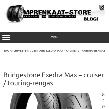
Skip
to
content
Menu
TAG ARCHIVES:
BRIDGESTONE EXEDRA MAX – CRUISER / TOURING-RENGAS
Bridgestone Exedra Max – cruiser
/ touring-rengas
Br
id
ge