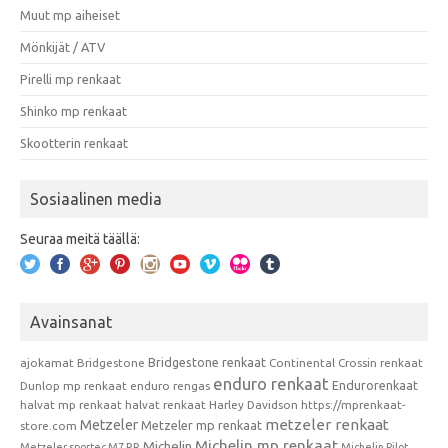
Muut mp aiheiset
Mönkijät / ATV
Pirelli mp renkaat
Shinko mp renkaat
Skootterin renkaat
Sosiaalinen media
Seuraa meitä täällä:
Avainsanat
Bridgestone renkaat
ajokamat
Bridgestone
Continental
Crossin renkaat
enduro renkaat
Endurorenkaat
Dunlop mp renkaat
enduro rengas
halvat mp renkaat
halvat renkaat
Harley Davidson
https://mprenkaat-
metzeler renkaat
Metzeler
Metzeler mp renkaat
store.com
Michelin mp renkaat
Michelin
Metzeler sportec M7 RR
Michelin Pilot