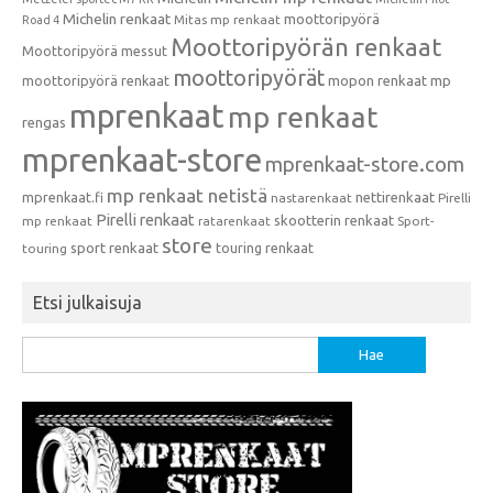
Michelin renkaat
moottoripyörä
Mitas mp renkaat
Road 4
Moottoripyörän renkaat
Moottoripyörä messut
moottoripyörät
moottoripyörä renkaat
mopon renkaat
mp
mprenkaat
mp renkaat
rengas
mprenkaat-store
mprenkaat-store.com
mp renkaat netistä
mprenkaat.fi
nettirenkaat
nastarenkaat
Pirelli
Pirelli renkaat
skootterin renkaat
mp renkaat
ratarenkaat
Sport-
store
sport renkaat
touring renkaat
touring
Etsi julkaisuja
Haku: