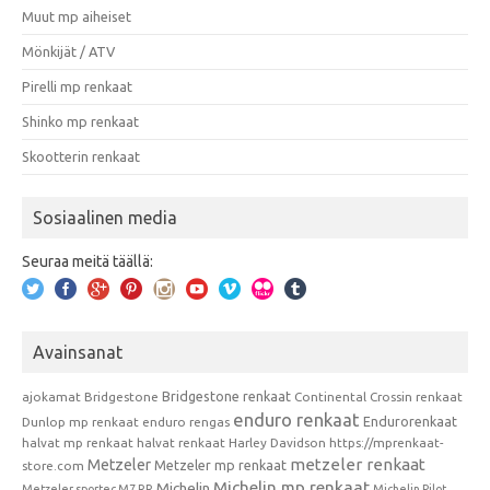
Muut mp aiheiset
Mönkijät / ATV
Pirelli mp renkaat
Shinko mp renkaat
Skootterin renkaat
Sosiaalinen media
Seuraa meitä täällä:
Avainsanat
Bridgestone renkaat
ajokamat
Bridgestone
Continental
Crossin renkaat
enduro renkaat
Endurorenkaat
Dunlop mp renkaat
enduro rengas
halvat mp renkaat
halvat renkaat
Harley Davidson
https://mprenkaat-
metzeler renkaat
Metzeler
Metzeler mp renkaat
store.com
Michelin mp renkaat
Michelin
Metzeler sportec M7 RR
Michelin Pilot