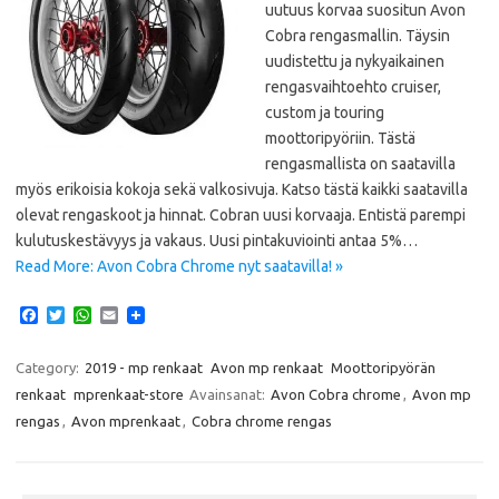
uutuus korvaa suositun Avon
Cobra rengasmallin. Täysin
uudistettu ja nykyaikainen
rengasvaihtoehto cruiser,
custom ja touring
moottoripyöriin. Tästä
rengasmallista on saatavilla
myös erikoisia kokoja sekä valkosivuja. Katso tästä kaikki saatavilla
olevat rengaskoot ja hinnat. Cobran uusi korvaaja. Entistä parempi
kulutuskestävyys ja vakaus. Uusi pintakuviointi antaa 5%…
Read More: Avon Cobra Chrome nyt saatavilla! »
F
T
W
E
a
w
h
m
c
i
a
a
e
t
t
i
Category:
2019 - mp renkaat
Avon mp renkaat
Moottoripyörän
b
t
s
l
renkaat
mprenkaat-store
Avainsanat:
Avon Cobra chrome
,
Avon mp
o
e
A
o
r
p
rengas
,
Avon mprenkaat
,
Cobra chrome rengas
k
p