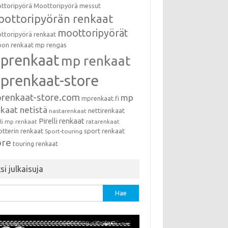
ttoripyörä
Moottoripyörä messut
ottoripyörän renkaat
moottoripyörät
ttoripyörä renkaat
on renkaat
mp rengas
prenkaat
mp renkaat
prenkaat-store
renkaat-store.com
mp
mprenkaat.fi
kaat netistä
nettirenkaat
nastarenkaat
Pirelli renkaat
lli mp renkaat
ratarenkaat
otterin renkaat
sport renkaat
Sport-touring
ore
touring renkaat
si julkaisuja
u: