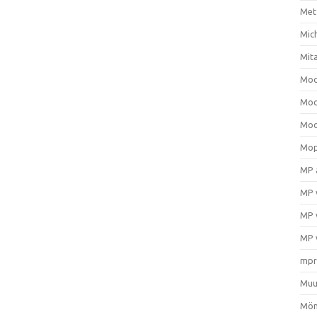
Met
Mic
Mit
Moo
Moo
Moo
Mop
MP 
MP 
MP 
MP 
mpr
Muu
Mön