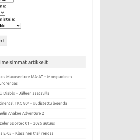
ne:
mistaja:
si
iimeisimmät artikkelit
xis Maxxventure MA-AT – Monipuolinen
urorengas
lli Diablo – Jälleen saatavilla
tinental TKC 80² – Uudistettu legenda
helin Anakee Adventure 2
zeler Sportec 01 – 2026 uutuus
s E-05 – Klassinen trail rengas