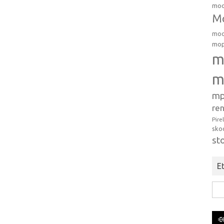
moo
Mo
moo
mop
m
m
mp
ren
Pire
sko
st
Et
Hak