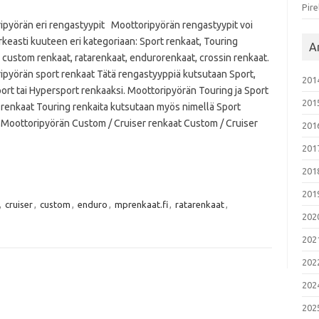
Pire
ipyörän eri rengastyypit Moottoripyörän rengastyypit voi
rkeasti kuuteen eri kategoriaan: Sport renkaat, Touring
Ar
 custom renkaat, ratarenkaat, endurorenkaat, crossin renkaat.
ipyörän sport renkaat Tätä rengastyyppiä kutsutaan Sport,
201
rt tai Hypersport renkaaksi. Moottoripyörän Touring ja Sport
201
 renkaat Touring renkaita kutsutaan myös nimellä Sport
. Moottoripyörän Custom / Cruiser renkaat Custom / Cruiser
201
201
201
201
,
cruiser
,
custom
,
enduro
,
mprenkaat.fi
,
ratarenkaat
,
202
202
202
202
202