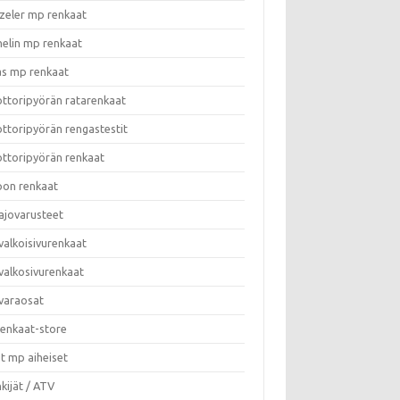
zeler mp renkaat
helin mp renkaat
as mp renkaat
ttoripyörän ratarenkaat
ttoripyörän rengastestit
ttoripyörän renkaat
on renkaat
ajovarusteet
valkoisivurenkaat
valkosivurenkaat
varaosat
enkaat-store
t mp aiheiset
kijät / ATV