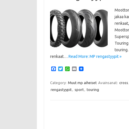
Moottor
jakaa ka
renkaat,
Moottor
Superspo
Touring
touring
renkaat…
Read More: MP rengastyypit »
F
T
W
E
a
w
h
m
c
i
a
a
e
t
t
i
Category:
Muut mp aiheiset
Avainsanat:
cross
b
t
s
l
rengastyypit
,
sport
,
touring
o
e
A
o
r
p
k
p