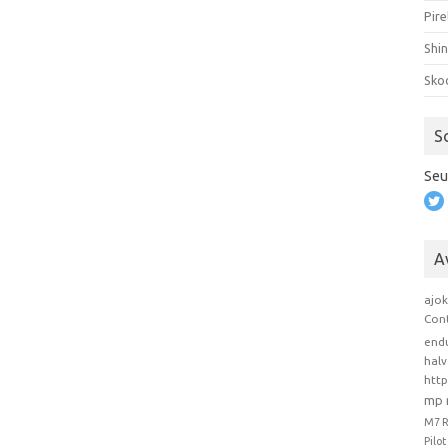
Pire
Shi
Sko
S
Seu
A
ajo
Con
end
hal
htt
mp 
M7 
Pilo