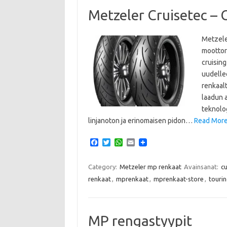
Metzeler Cruisetec – C
Metzele
moottori
cruising
uudellee
renkaalt
laadun 
teknolog
linjanoton ja erinomaisen pidon…
Read More:
F
T
W
E
a
w
h
m
c
i
a
a
e
t
t
i
Category:
Metzeler mp renkaat
Avainsanat:
c
b
t
s
l
renkaat
,
mprenkaat
,
mprenkaat-store
,
touri
o
e
A
o
r
p
k
p
MP rengastyypit