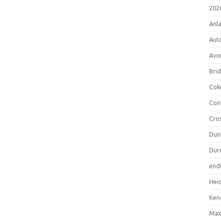
202
Anl
Aut
Avo
Bri
Cok
Con
Cro
Dun
Dur
end
Hei
Ken
Max