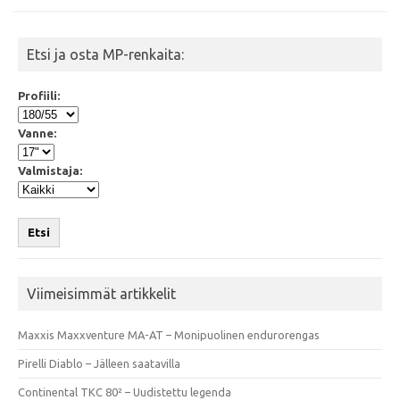
Etsi ja osta MP-renkaita:
Profiili:
Vanne:
Valmistaja:
Etsi
Viimeisimmät artikkelit
Maxxis Maxxventure MA-AT – Monipuolinen endurorengas
Pirelli Diablo – Jälleen saatavilla
Continental TKC 80² – Uudistettu legenda