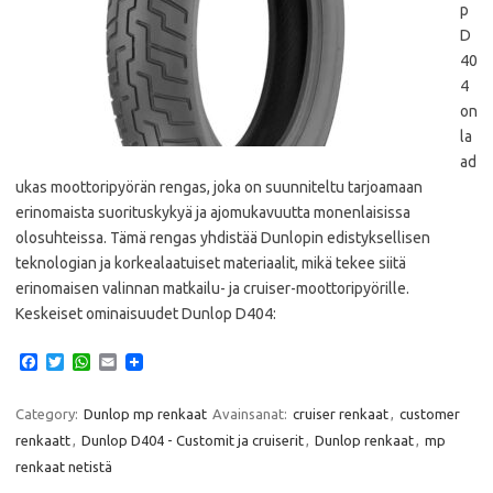
p
D
40
4
on
la
ad
ukas moottoripyörän rengas, joka on suunniteltu tarjoamaan
erinomaista suorituskykyä ja ajomukavuutta monenlaisissa
olosuhteissa. Tämä rengas yhdistää Dunlopin edistyksellisen
teknologian ja korkealaatuiset materiaalit, mikä tekee siitä
erinomaisen valinnan matkailu- ja cruiser-moottoripyörille.
Keskeiset ominaisuudet Dunlop D404:
F
T
W
E
a
w
h
m
c
i
a
a
e
t
t
i
Category:
Dunlop mp renkaat
Avainsanat:
cruiser renkaat
,
customer
b
t
s
l
renkaatt
,
Dunlop D404 - Customit ja cruiserit
,
Dunlop renkaat
,
mp
o
e
A
o
r
p
renkaat netistä
k
p