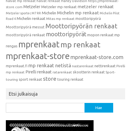
halvat mp renkaat
halvat renkaat
Harley Davidson
https://mprenkaat-
metzeler renkaat
Metzeler
Metzeler mp renkaat
store.com
Michelin mp renkaat
Michelin
Metzeler sportec M7 RR
Michelin Pilot
Michelin renkaat
moottoripyörä
Mitas mp renkaat
Road 4
Moottoripyörän renkaat
Moottoripyörä messut
moottoripyörät
moottoripyörä renkaat
mopon renkaat
mp
mprenkaat
mp renkaat
rengas
mprenkaat-store
mprenkaat-store.com
mp renkaat netistä
mprenkaat.fi
nettirenkaat
nastarenkaat
Pirelli
Pirelli renkaat
skootterin renkaat
mp renkaat
ratarenkaat
Sport-
store
sport renkaat
touring renkaat
touring
Etsi julkaisuja
Haku: