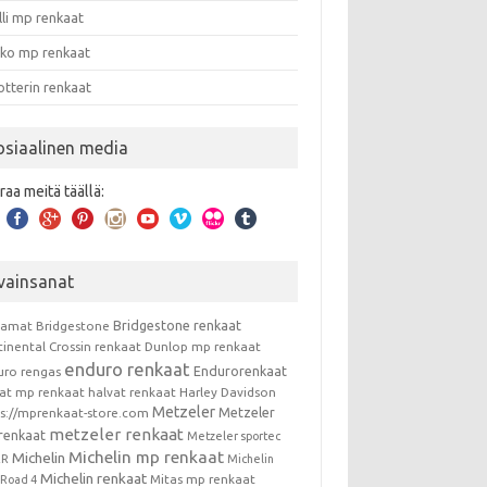
lli mp renkaat
nko mp renkaat
otterin renkaat
osiaalinen media
raa meitä täällä:
vainsanat
Bridgestone renkaat
kamat
Bridgestone
tinental
Crossin renkaat
Dunlop mp renkaat
enduro renkaat
Endurorenkaat
uro rengas
vat mp renkaat
halvat renkaat
Harley Davidson
Metzeler
Metzeler
ps://mprenkaat-store.com
metzeler renkaat
renkaat
Metzeler sportec
Michelin mp renkaat
Michelin
RR
Michelin
Michelin renkaat
Mitas mp renkaat
t Road 4