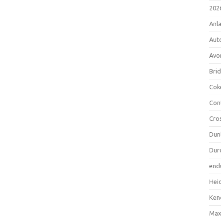
202
Anl
Aut
Avo
Bri
Cok
Con
Cro
Dun
Dur
end
Hei
Ken
Max