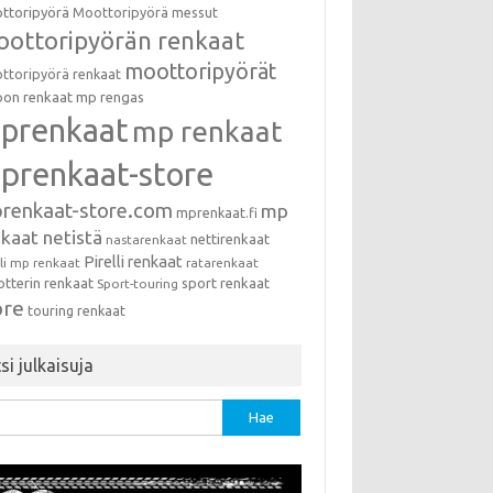
ttoripyörä
Moottoripyörä messut
ottoripyörän renkaat
moottoripyörät
ttoripyörä renkaat
on renkaat
mp rengas
prenkaat
mp renkaat
prenkaat-store
renkaat-store.com
mp
mprenkaat.fi
kaat netistä
nettirenkaat
nastarenkaat
Pirelli renkaat
lli mp renkaat
ratarenkaat
otterin renkaat
sport renkaat
Sport-touring
ore
touring renkaat
si julkaisuja
u: