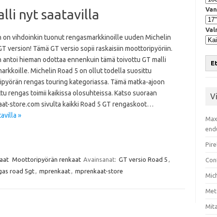
Van
li nyt saatavilla
Val
n on vihdoinkin tuonut rengasmarkkinoille uuden Michelin
T version! Tämä GT versio sopii raskaisiin moottoripyöriin.
n antoi hieman odottaa ennenkuin tämä toivottu GT malli
Et
markkoille. Michelin Road 5 on ollut todella suosittu
ipyörän rengas touring kategoriassa. Tämä matka-ajoon
u rengas toimii kaikissa olosuhteissa. Katso suoraan
V
at-store.com sivulta kaikki Road 5 GT rengaskoot…
avilla »
Max
end
Pire
aat
Moottoripyörän renkaat
Avainsanat:
GT versio Road 5
,
Con
as road 5gt
,
mprenkaat
,
mprenkaat-store
Mic
Met
Mita