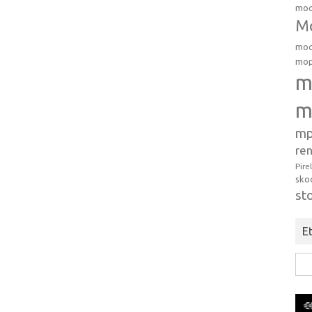
moo
Mo
moo
mop
m
m
mp
ren
Pire
sko
st
Et
Hak