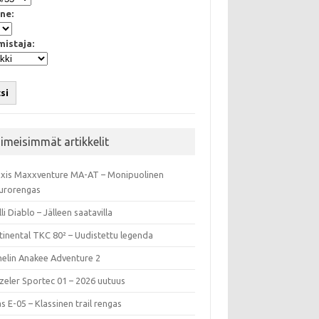
ne:
mistaja:
si
iimeisimmät artikkelit
xis Maxxventure MA-AT – Monipuolinen
urorengas
lli Diablo – Jälleen saatavilla
tinental TKC 80² – Uudistettu legenda
helin Anakee Adventure 2
zeler Sportec 01 – 2026 uutuus
s E-05 – Klassinen trail rengas