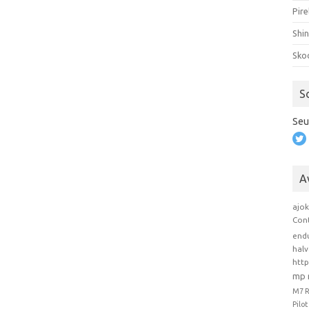
Pire
Shi
Sko
S
Seu
A
ajo
Con
end
hal
htt
mp 
M7 
Pilo