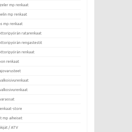
zeler mp renkaat
helin mp renkaat
as mp renkaat
ttoripyörän ratarenkaat
ttoripyörän rengastestit
ttoripyörän renkaat
on renkaat
ajovarusteet
valkoisivurenkaat
valkosivurenkaat
varaosat
enkaat-store
t mp aiheiset
kijät / ATV