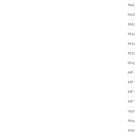
Met
Mic
Mit
Moo
Moo
Moo
Mop
MP 
MP 
MP 
MP 
mpr
Muu
Mön