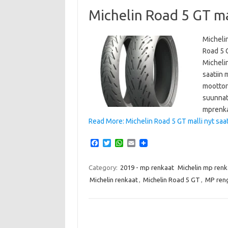
Michelin Road 5 GT mal
Micheli
Road 5 G
Micheli
saatiin 
moottor
suunnatt
mprenka
Read More: Michelin Road 5 GT malli nyt saat
F
T
W
E
a
w
h
m
c
i
a
a
e
t
t
i
Category:
2019 - mp renkaat
Michelin mp renk
b
t
s
l
Michelin renkaat
,
Michelin Road 5 GT
,
MP reng
o
e
A
o
r
p
k
p