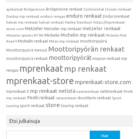
Bridgestone renkaat
ajokamat
Bridgestone
Continental
Crossin renkaat
enduro renkaat
Endurorenkaat
Dunlop mp renkaat
enduro rengas
halvat mp renkaat
halvat renkaat
Harley Davidson
https://mprenkaat-
metzeler renkaat
Metzeler
Metzeler mp renkaat
store.com
Michelin mp renkaat
Michelin
Metzeler sportec M7 RR
Michelin Pilot
Michelin renkaat
moottoripyörä
Mitas mp renkaat
Road 4
Moottoripyörän renkaat
Moottoripyörä messut
moottoripyörät
moottoripyörä renkaat
mopon renkaat
mp
mprenkaat
mp renkaat
rengas
mprenkaat-store
mprenkaat-store.com
mp renkaat netistä
mprenkaat.fi
nettirenkaat
nastarenkaat
Pirelli
Pirelli renkaat
skootterin renkaat
mp renkaat
ratarenkaat
Sport-
store
sport renkaat
touring renkaat
touring
Etsi julkaisuja
Haku: