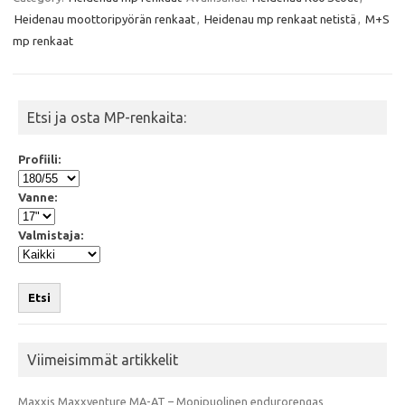
b
t
s
l
Heidenau moottoripyörän renkaat
,
Heidenau mp renkaat netistä
,
M+S
o
e
A
o
r
p
mp renkaat
k
p
Etsi ja osta MP-renkaita:
Profiili:
Vanne:
Valmistaja:
Etsi
Viimeisimmät artikkelit
Maxxis Maxxventure MA-AT – Monipuolinen endurorengas