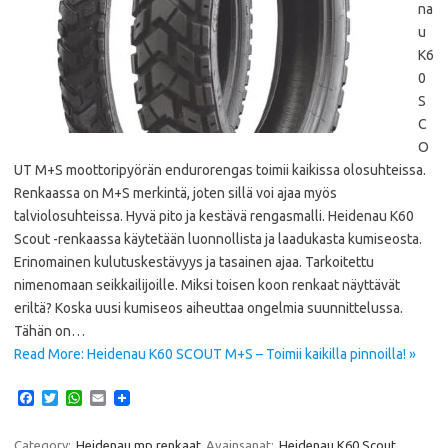
na
u
K6
0
S
C
O
UT M+S moottoripyörän endurorengas toimii kaikissa olosuhteissa.
Renkaassa on M+S merkintä, joten sillä voi ajaa myös
talviolosuhteissa. Hyvä pito ja kestävä rengasmalli. Heidenau K60
Scout -renkaassa käytetään luonnollista ja laadukasta kumiseosta.
Erinomainen kulutuskestävyys ja tasainen ajaa. Tarkoitettu
nimenomaan seikkailijoille. Miksi toisen koon renkaat näyttävät
eriltä? Koska uusi kumiseos aiheuttaa ongelmia suunnittelussa.
Tähän on…
Read More: Heidenau K60 SCOUT M+S – Toimii kaikilla pinnoilla! »
F
T
W
E
a
w
h
m
c
i
a
a
e
t
t
i
Category:
Heidenau mp renkaat
Avainsanat:
Heidenau K60 Scout
,