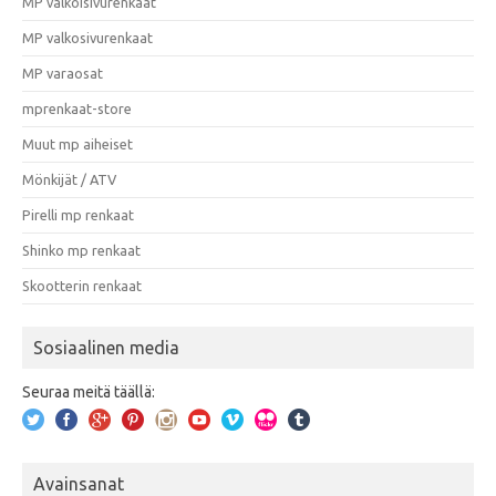
MP valkoisivurenkaat
MP valkosivurenkaat
MP varaosat
mprenkaat-store
Muut mp aiheiset
Mönkijät / ATV
Pirelli mp renkaat
Shinko mp renkaat
Skootterin renkaat
Sosiaalinen media
Seuraa meitä täällä:
Avainsanat