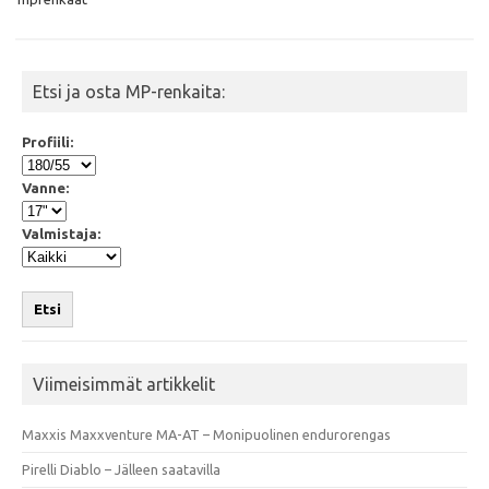
k
p
Etsi ja osta MP-renkaita:
Profiili:
Vanne:
Valmistaja:
Etsi
Viimeisimmät artikkelit
Maxxis Maxxventure MA-AT – Monipuolinen endurorengas
Pirelli Diablo – Jälleen saatavilla