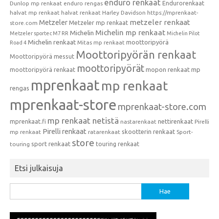
enduro renkaat
Endurorenkaat
Dunlop mp renkaat
enduro rengas
halvat mp renkaat
halvat renkaat
Harley Davidson
https://mprenkaat-
metzeler renkaat
Metzeler
Metzeler mp renkaat
store.com
Michelin mp renkaat
Michelin
Metzeler sportec M7 RR
Michelin Pilot
Michelin renkaat
moottoripyörä
Mitas mp renkaat
Road 4
Moottoripyörän renkaat
Moottoripyörä messut
moottoripyörät
moottoripyörä renkaat
mopon renkaat
mp
mprenkaat
mp renkaat
rengas
mprenkaat-store
mprenkaat-store.com
mp renkaat netistä
mprenkaat.fi
nettirenkaat
nastarenkaat
Pirelli
Pirelli renkaat
skootterin renkaat
mp renkaat
ratarenkaat
Sport-
store
sport renkaat
touring renkaat
touring
Etsi julkaisuja
Haku: