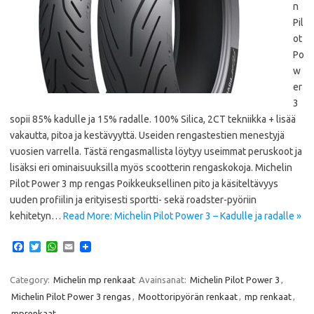
n
Pil
ot
Po
w
er
3
sopii 85% kadulle ja 15% radalle. 100% Silica, 2CT tekniikka + lisää
vakautta, pitoa ja kestävyyttä. Useiden rengastestien menestyjä
vuosien varrella. Tästä rengasmallista löytyy useimmat peruskoot ja
lisäksi eri ominaisuuksilla myös scootterin rengaskokoja. Michelin
Pilot Power 3 mp rengas Poikkeuksellinen pito ja käsiteltävyys
uuden profiilin ja erityisesti sportti- sekä roadster-pyöriin
kehitetyn…
Read More: Michelin Pilot Power 3 – Kadulle ja radalle »
F
T
W
E
a
w
h
m
c
i
a
a
e
t
t
i
Category:
Michelin mp renkaat
Avainsanat:
Michelin Pilot Power 3
,
b
t
s
l
Michelin Pilot Power 3 rengas
,
Moottoripyörän renkaat
,
mp renkaat
,
o
e
A
o
r
p
mprenkaat