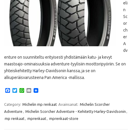
eli
n
Sc
or
ch
er
A
dv
enture on suunniteltu erityisesti yhdistämään katu- ja kevyt
maastoajo-ominaisuuksia adventure-tyylisiin moottoripyöriin. Se on
yhteiskehitetty Harley-Davidsonin kanssa, ja se on
alkuperäisvarusteena Pan America -mallissa.
F
T
W
E
a
w
h
m
c
i
a
a
e
t
t
i
Category:
Michelin mp renkaat
Avainsanat:
Michelin Scorcher
b
t
s
l
Adventure
,
Michelin Scorcher Adventure - Kehitetty Harley-Davidsonin
,
o
e
A
o
r
p
mp renkaat
,
mprenkaat
,
mprenkaat-store
k
p