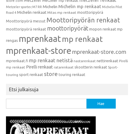
metzeler renkaat
Metzeler
Metzeler mp renkaat
store.com
Michelin mp renkaat
Michelin
Metzeler sportec M7 RR
Michelin Pilot
Michelin renkaat
moottoripyörä
Mitas mp renkaat
Road 4
Moottoripyörän renkaat
Moottoripyörä messut
moottoripyörät
moottoripyörä renkaat
mopon renkaat
mp
mprenkaat
mp renkaat
rengas
mprenkaat-store
mprenkaat-store.com
mp renkaat netistä
mprenkaat.fi
nettirenkaat
nastarenkaat
Pirelli
Pirelli renkaat
skootterin renkaat
mp renkaat
ratarenkaat
Sport-
store
sport renkaat
touring renkaat
touring
Etsi julkaisuja
Haku: