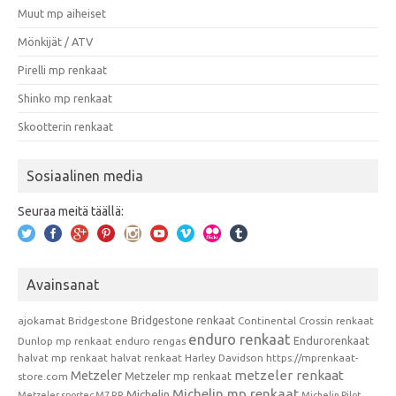
Muut mp aiheiset
Mönkijät / ATV
Pirelli mp renkaat
Shinko mp renkaat
Skootterin renkaat
Sosiaalinen media
Seuraa meitä täällä:
Avainsanat
Bridgestone renkaat
ajokamat
Bridgestone
Continental
Crossin renkaat
enduro renkaat
Endurorenkaat
Dunlop mp renkaat
enduro rengas
halvat mp renkaat
halvat renkaat
Harley Davidson
https://mprenkaat-
metzeler renkaat
Metzeler
Metzeler mp renkaat
store.com
Michelin mp renkaat
Michelin
Metzeler sportec M7 RR
Michelin Pilot