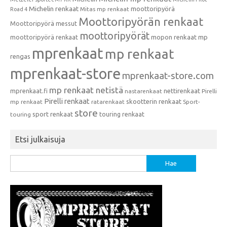
Michelin renkaat
moottoripyörä
Mitas mp renkaat
Road 4
Moottoripyörän renkaat
Moottoripyörä messut
moottoripyörät
moottoripyörä renkaat
mopon renkaat
mp
mprenkaat
mp renkaat
rengas
mprenkaat-store
mprenkaat-store.com
mp renkaat netistä
mprenkaat.fi
nettirenkaat
nastarenkaat
Pirelli
Pirelli renkaat
skootterin renkaat
mp renkaat
ratarenkaat
Sport-
store
sport renkaat
touring renkaat
touring
Etsi julkaisuja
Haku: