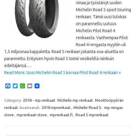
rimaa ja työstänyt uuden
Michelin Road 5 sport touring
renkaan. Tämä uusi tulokas
on paranneltu uutuus
Michelin Pilot Road 4
renkaasta. Vanhempaa Pilot
Road 4 rengasta myytiin uli
1,5 miljoonaa kappaletta. Road 5 renkaan jokaista osa-aluetta on
parannettu. Erityisen hyvin Road 5 toimii vesikelillä niinkuin
edeltäjänsä.…
Read More: Uusi Michelin Road 5 korvaa Pilot Road 4 renkaan »
F
T
W
E
a
w
h
m
c
i
a
a
e
t
t
i
Category:
2018 - mp renkaat
Michelin mp renkaat
Moottoripyörän
b
t
s
l
renkaat
Avainsanat:
2018 mprenkaat
,
Michelin Road 5
,
mp rengas
o
e
A
o
r
p
store
,
mprenkaat-store
,
mprenkaat.fi
,
Road 5 mprenkaat
k
p