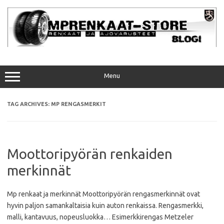
Skip
to
content
Menu
TAG ARCHIVES:
MP RENGASMERKIT
Moottoripyörän renkaiden
merkinnät
Mp renkaat ja merkinnät Moottoripyörän rengasmerkinnät ovat
hyvin paljon samankaltaisia kuin auton renkaissa. Rengasmerkki,
malli, kantavuus, nopeusluokka… Esimerkkirengas Metzeler