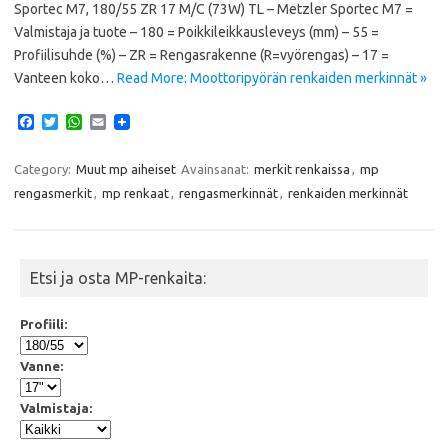
Sportec M7, 180/55 ZR 17 M/C (73W) TL – Metzler Sportec M7 =
Valmistaja ja tuote – 180 = Poikkileikkausleveys (mm) – 55 =
Profiilisuhde (%) – ZR = Rengasrakenne (R=vyörengas) – 17 =
Vanteen koko…
Read More: Moottoripyörän renkaiden merkinnät »
F
T
W
E
a
w
h
m
c
i
a
a
e
t
t
i
Category:
Muut mp aiheiset
Avainsanat:
merkit renkaissa
,
mp
b
t
s
l
rengasmerkit
,
mp renkaat
,
rengasmerkinnät
,
renkaiden merkinnät
o
e
A
o
r
p
k
p
Etsi ja osta MP-renkaita:
Profiili:
Vanne:
Valmistaja: