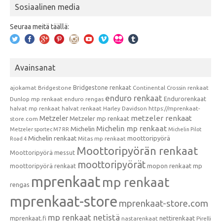
Sosiaalinen media
Seuraa meitä täällä:
Avainsanat
Bridgestone renkaat
ajokamat
Bridgestone
Continental
Crossin renkaat
enduro renkaat
Endurorenkaat
Dunlop mp renkaat
enduro rengas
halvat mp renkaat
halvat renkaat
Harley Davidson
https://mprenkaat-
metzeler renkaat
Metzeler
Metzeler mp renkaat
store.com
Michelin mp renkaat
Michelin
Metzeler sportec M7 RR
Michelin Pilot
Michelin renkaat
moottoripyörä
Mitas mp renkaat
Road 4
Moottoripyörän renkaat
Moottoripyörä messut
moottoripyörät
moottoripyörä renkaat
mopon renkaat
mp
mprenkaat
mp renkaat
rengas
mprenkaat-store
mprenkaat-store.com
mp renkaat netistä
mprenkaat.fi
nettirenkaat
nastarenkaat
Pirelli