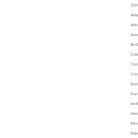
202
Anl
Aut
Avo
Bri
Cok
Con
Cro
Dun
Dur
end
Hei
Ken
Max