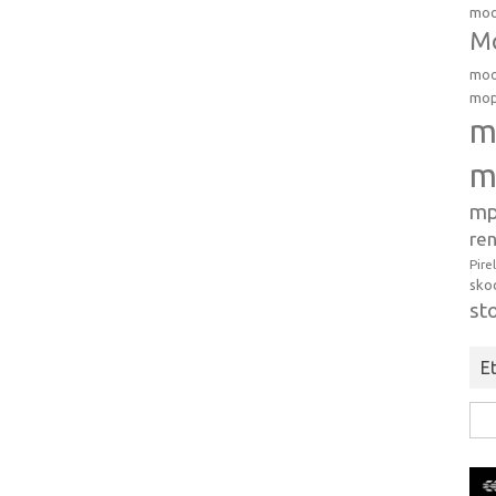
moo
Mo
moo
mop
m
m
mp
ren
Pire
sko
st
Et
Hak