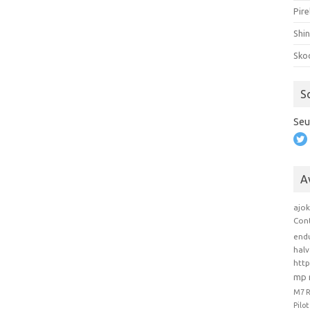
Pire
Shi
Sko
S
Seu
A
ajo
Con
end
hal
htt
mp 
M7 
Pilo