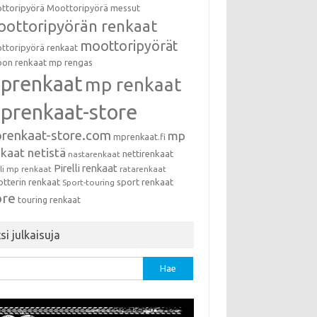
ttoripyörä
Moottoripyörä messut
ottoripyörän renkaat
moottoripyörät
ttoripyörä renkaat
on renkaat
mp rengas
prenkaat
mp renkaat
prenkaat-store
renkaat-store.com
mp
mprenkaat.fi
kaat netistä
nettirenkaat
nastarenkaat
Pirelli renkaat
lli mp renkaat
ratarenkaat
otterin renkaat
sport renkaat
Sport-touring
ore
touring renkaat
si julkaisuja
u: