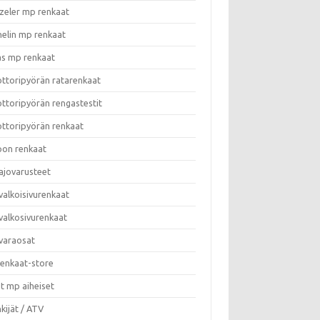
zeler mp renkaat
helin mp renkaat
as mp renkaat
ttoripyörän ratarenkaat
ttoripyörän rengastestit
ttoripyörän renkaat
on renkaat
ajovarusteet
valkoisivurenkaat
valkosivurenkaat
varaosat
enkaat-store
t mp aiheiset
kijät / ATV