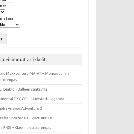
ne:
mistaja:
si
iimeisimmät artikkelit
xis Maxxventure MA-AT – Monipuolinen
urorengas
lli Diablo – Jälleen saatavilla
tinental TKC 80² – Uudistettu legenda
helin Anakee Adventure 2
zeler Sportec 01 – 2026 uutuus
s E-05 – Klassinen trail rengas