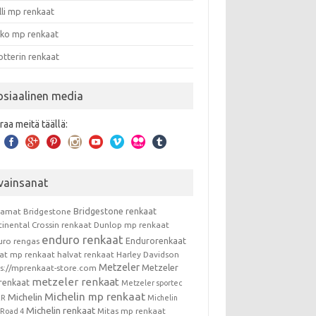
lli mp renkaat
nko mp renkaat
otterin renkaat
osiaalinen media
raa meitä täällä:
vainsanat
Bridgestone renkaat
kamat
Bridgestone
tinental
Crossin renkaat
Dunlop mp renkaat
enduro renkaat
Endurorenkaat
uro rengas
vat mp renkaat
halvat renkaat
Harley Davidson
Metzeler
Metzeler
ps://mprenkaat-store.com
metzeler renkaat
renkaat
Metzeler sportec
Michelin mp renkaat
Michelin
RR
Michelin
Michelin renkaat
Mitas mp renkaat
t Road 4