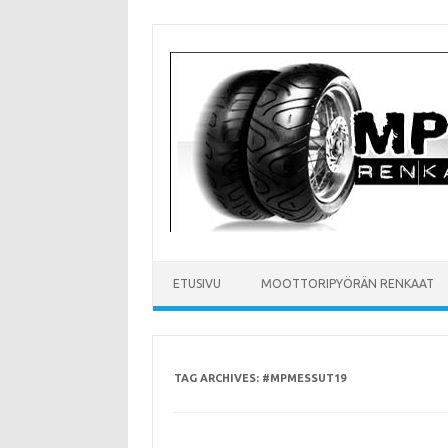
Skip
to
content
ETUSIVU
MOOTTORIPYÖRÄN RENKAAT
TAG ARCHIVES:
#MPMESSUT19