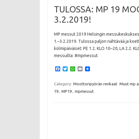
TULOSSA: MP 19 MO
3.2.2019!
MP messut 2019 Helsingin messukeskuksess
1.–3.2.2019. Tulossa paljon nähtävää ja koe
kolmipäiväiset: PE 1.2. KLO 10–20, LA 2.2.
messuilta: #mpmessut
F
T
W
E
a
w
h
m
c
i
a
a
e
t
t
i
Category:
Moottoripyörän renkaat
Muut mp ai
b
t
s
l
19
,
MP19
,
mpmessut
o
e
A
o
r
p
k
p