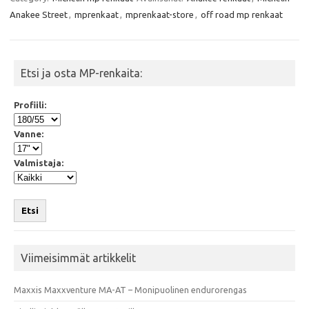
b
t
s
l
Anakee Street
,
mprenkaat
,
mprenkaat-store
,
off road mp renkaat
o
e
A
o
r
p
k
p
Etsi ja osta MP-renkaita:
Profiili:
Vanne:
Valmistaja:
Etsi
Viimeisimmät artikkelit
Maxxis Maxxventure MA-AT – Monipuolinen endurorengas