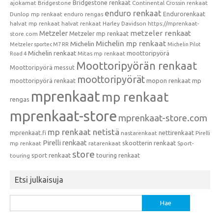
Bridgestone renkaat
ajokamat
Bridgestone
Continental
Crossin renkaat
enduro renkaat
Endurorenkaat
Dunlop mp renkaat
enduro rengas
halvat mp renkaat
halvat renkaat
Harley Davidson
https://mprenkaat-
metzeler renkaat
Metzeler
Metzeler mp renkaat
store.com
Michelin mp renkaat
Michelin
Metzeler sportec M7 RR
Michelin Pilot
Michelin renkaat
moottoripyörä
Mitas mp renkaat
Road 4
Moottoripyörän renkaat
Moottoripyörä messut
moottoripyörät
moottoripyörä renkaat
mopon renkaat
mp
mprenkaat
mp renkaat
rengas
mprenkaat-store
mprenkaat-store.com
mp renkaat netistä
mprenkaat.fi
nettirenkaat
nastarenkaat
Pirelli
Pirelli renkaat
skootterin renkaat
mp renkaat
ratarenkaat
Sport-
store
sport renkaat
touring renkaat
touring
Etsi julkaisuja
Haku: