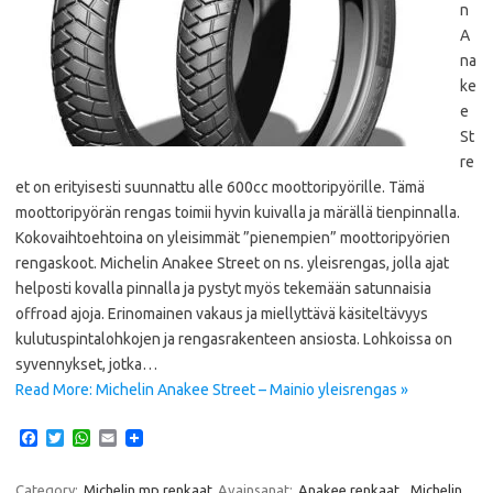
n
A
na
ke
e
St
re
et on erityisesti suunnattu alle 600cc moottoripyörille. Tämä
moottoripyörän rengas toimii hyvin kuivalla ja märällä tienpinnalla.
Kokovaihtoehtoina on yleisimmät ”pienempien” moottoripyörien
rengaskoot. Michelin Anakee Street on ns. yleisrengas, jolla ajat
helposti kovalla pinnalla ja pystyt myös tekemään satunnaisia
offroad ajoja. Erinomainen vakaus ja miellyttävä käsiteltävyys
kulutuspintalohkojen ja rengasrakenteen ansiosta. Lohkoissa on
syvennykset, jotka…
Read More: Michelin Anakee Street – Mainio yleisrengas »
F
T
W
E
a
w
h
m
c
i
a
a
e
t
t
i
Category:
Michelin mp renkaat
Avainsanat:
Anakee renkaat
,
Michelin