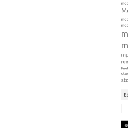
moo
Mo
moo
mop
m
m
mp
ren
Pire
sko
st
Et
Hak