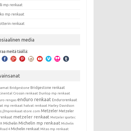
lli mp renkaat
nko mp renkaat
otterin renkaat
osiaalinen media
raa meitä täällä:
vainsanat
Bridgestone renkaat
kamat
Bridgestone
tinental
Crossin renkaat
Dunlop mp renkaat
enduro renkaat
Endurorenkaat
uro rengas
vat mp renkaat
halvat renkaat
Harley Davidson
Metzeler
Metzeler
ps://mprenkaat-store.com
metzeler renkaat
renkaat
Metzeler sportec
Michelin mp renkaat
Michelin
RR
Michelin
Michelin renkaat
Mitas mp renkaat
t Road 4