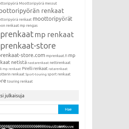
ttoripyörä
Moottoripyörä messut
ottoripyörän renkaat
moottoripyörät
ttoripyörä renkaat
on renkaat
mp rengas
prenkaat
mp renkaat
prenkaat-store
renkaat-store.com
mp
mprenkaat.fi
kaat netistä
nettirenkaat
nastarenkaat
Pirelli renkaat
lli mp renkaat
ratarenkaat
otterin renkaat
sport renkaat
Sport-touring
ore
touring renkaat
si julkaisuja
u: