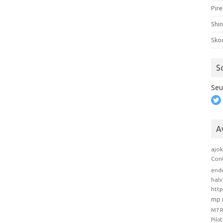
Pire
Shi
Sko
S
Seu
A
ajo
Con
end
hal
htt
mp 
M7 
Pilo