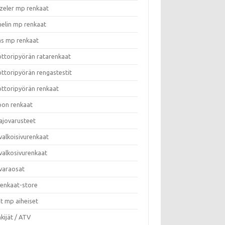
zeler mp renkaat
helin mp renkaat
as mp renkaat
ttoripyörän ratarenkaat
ttoripyörän rengastestit
ttoripyörän renkaat
on renkaat
ajovarusteet
valkoisivurenkaat
valkosivurenkaat
varaosat
enkaat-store
t mp aiheiset
kijät / ATV