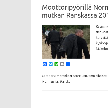
Moottoripyörillä Nor
mutkan Ranskassa 20
Kävimme
tiet. Ma
kurvailt
kyykkyp
Makebo
F
T
W
E
a
w
h
m
c
i
a
a
e
t
t
i
Category:
mprenkaat-store
Muut mp aiheiset
b
t
s
l
Normannia
,
Ranska
o
e
A
o
r
p
k
p