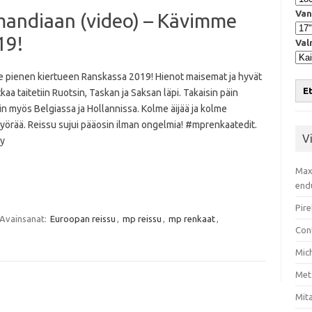
Van
mandiaan (video) – Kävimme
19!
Val
 pienen kiertueen Ranskassa 2019! Hienot maisemat ja hyvät
Et
tkaa taitetiin Ruotsin, Taskan ja Saksan läpi. Takaisin päin
iin myös Belgiassa ja Hollannissa. Kolme äijää ja kolme
yörää. Reissu sujui pääosin ilman ongelmia! #mprenkaatedit.
V
y
Max
end
Pire
Avainsanat:
Euroopan reissu
,
mp reissu
,
mp renkaat
,
Con
Mic
Met
Mita