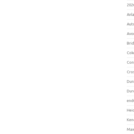
202
Anl
Aut
Avo
Bri
Cok
Con
Cro
Dun
Dur
end
Hei
Ken
Max