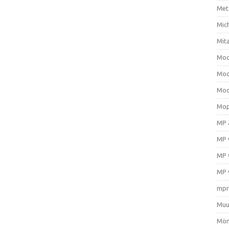
Met
Mic
Mit
Moo
Moo
Moo
Mop
MP 
MP 
MP 
MP 
mpr
Muu
Mön