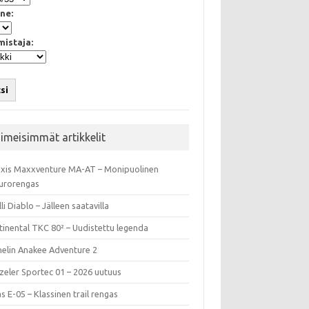
ne:
mistaja:
si
iimeisimmät artikkelit
xis Maxxventure MA-AT – Monipuolinen
urorengas
lli Diablo – Jälleen saatavilla
tinental TKC 80² – Uudistettu legenda
helin Anakee Adventure 2
zeler Sportec 01 – 2026 uutuus
s E-05 – Klassinen trail rengas