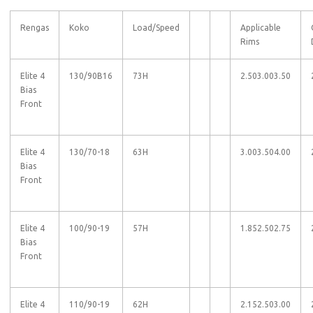
Rengas
Koko
Load/Speed
Applicable
Rims
Elite 4
130/90B16
73H
2.50
3.00
3.50
Bias
Front
Elite 4
130/70-18
63H
3.00
3.50
4.00
Bias
Front
Elite 4
100/90-19
57H
1.85
2.50
2.75
Bias
Front
Elite 4
110/90-19
62H
2.15
2.50
3.00