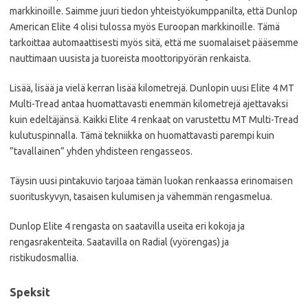
markkinoille. Saimme juuri tiedon yhteistyökumppanilta, että Dunlop
American Elite 4 olisi tulossa myös Euroopan markkinoille. Tämä
tarkoittaa automaattisesti myös sitä, että me suomalaiset pääsemme
nauttimaan uusista ja tuoreista moottoripyörän renkaista.
Lisää, lisää ja vielä kerran lisää kilometrejä. Dunlopin uusi Elite 4 MT
Multi-Tread antaa huomattavasti enemmän kilometrejä ajettavaksi
kuin edeltäjänsä. Kaikki Elite 4 renkaat on varustettu MT Multi-Tread
kulutuspinnalla. Tämä tekniikka on huomattavasti parempi kuin
”tavallainen” yhden yhdisteen rengasseos.
Täysin uusi pintakuvio tarjoaa tämän luokan renkaassa erinomaisen
suorituskyvyn, tasaisen kulumisen ja vähemmän rengasmelua.
Dunlop Elite 4 rengasta on saatavilla useita eri kokoja ja
rengasrakenteita. Saatavilla on Radial (vyörengas) ja
ristikudosmallia.
Speksit