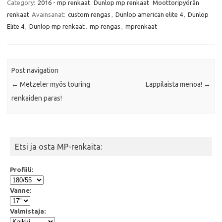
e
t
t
i
Category:
2016 - mp renkaat
Dunlop mp renkaat
Moottoripyörän
b
t
s
l
renkaat
Avainsanat:
custom rengas
,
Dunlop american elite 4
,
Dunlop
o
e
A
o
r
p
Elite 4
,
Dunlop mp renkaat
,
mp rengas
,
mprenkaat
k
p
Post navigation
←
Metzeler myös touring
Lappilaista menoa!
→
renkaiden paras!
Etsi ja osta MP-renkaita:
Profiili:
Vanne:
Valmistaja: