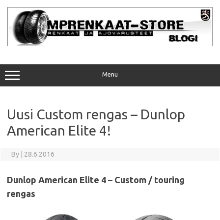
Skip
to
content
Menu
Uusi Custom rengas – Dunlop
American Elite 4!
By
|
28.6.2016
Dunlop American Elite 4 – Custom / touring
rengas