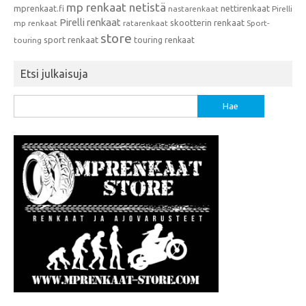
mp renkaat netistä
mprenkaat.fi
nettirenkaat
nastarenkaat
Pirelli
Pirelli renkaat
skootterin renkaat
mp renkaat
ratarenkaat
Sport-
store
sport renkaat
touring renkaat
touring
Etsi julkaisuja
Haku: