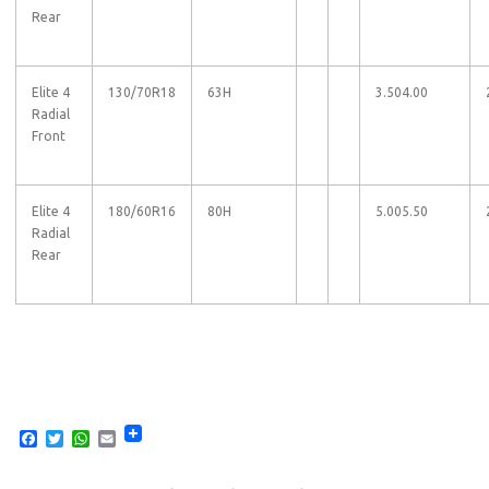
Rear
Elite 4
130/70R18
63H
3.50
4.00
Radial
Front
Elite 4
180/60R16
80H
5.00
5.50
Radial
Rear
F
T
W
E
a
w
h
m
c
i
a
a