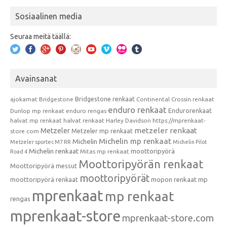
Sosiaalinen media
Seuraa meitä täällä:
Avainsanat
Bridgestone renkaat
ajokamat
Bridgestone
Continental
Crossin renkaat
enduro renkaat
Endurorenkaat
Dunlop mp renkaat
enduro rengas
halvat mp renkaat
halvat renkaat
Harley Davidson
https://mprenkaat-
metzeler renkaat
Metzeler
Metzeler mp renkaat
store.com
Michelin mp renkaat
Michelin
Metzeler sportec M7 RR
Michelin Pilot
Michelin renkaat
moottoripyörä
Mitas mp renkaat
Road 4
Moottoripyörän renkaat
Moottoripyörä messut
moottoripyörät
moottoripyörä renkaat
mopon renkaat
mp
mprenkaat
mp renkaat
rengas
mprenkaat-store
mprenkaat-store.com