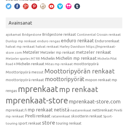
Avainsanat
Bridgestone renkaat
ajokamat
Bridgestone
Continental
Crossin renkaat
enduro renkaat
Endurorenkaat
Dunlop mp renkaat
enduro rengas
halvat mp renkaat
halvat renkaat
Harley Davidson
https://mprenkaat-
metzeler renkaat
Metzeler
Metzeler mp renkaat
store.com
Michelin mp renkaat
Michelin
Metzeler sportec M7 RR
Michelin Pilot
Michelin renkaat
moottoripyörä
Mitas mp renkaat
Road 4
Moottoripyörän renkaat
Moottoripyörä messut
moottoripyörät
moottoripyörä renkaat
mopon renkaat
mp
mprenkaat
mp renkaat
rengas
mprenkaat-store
mprenkaat-store.com
mp renkaat netistä
mprenkaat.fi
nettirenkaat
nastarenkaat
Pirelli
Pirelli renkaat
skootterin renkaat
mp renkaat
ratarenkaat
Sport-
store
sport renkaat
touring renkaat
touring