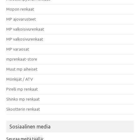
Mopon renkaat
MP ajovarusteet
MP valkoisivurenkaat
MP valkosivurenkaat
MP varaosat
mprenkaat-store
Muut mp aiheiset
Mönkijät / ATV
Pirelli mp renkaat
Shinko mp renkaat
Skootterin renkaat
Sosiaalinen media
Seuraa meitä täällä: