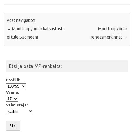
Post navigation
←
Moottoripyörien katsastusta
Moottoripyörän
ei tule Suomeen!
rengasmerkinnät
→
Etsi ja osta MP-renkaita:
Profiili:
Vanne:
Valmistaja:
Etsi