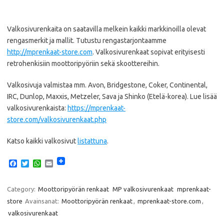
Valkosivurenkaita on saatavilla melkein kaikki markkinoilla olevat
rengasmerkit ja mallit. Tutustu rengastarjontaamme
http://mprenkaat-store.com
. Valkosivurenkaat sopivat erityisesti
retrohenkisiin moottoripyöriin sekä skoottereihin.
Valkosivuja valmistaa mm. Avon, Bridgestone, Coker, Continental,
IRC, Dunlop, Maxxis, Metzeler, Sava ja Shinko (Etelä-korea). Lue lisää
valkosivurenkaista:
https://mprenkaat-
store.com/valkosivurenkaat.php
Katso kaikki valkosivut
listattuna
.
F
T
W
E
a
w
h
m
c
i
a
a
e
t
t
i
Category:
Moottoripyörän renkaat
MP valkosivurenkaat
mprenkaat-
b
t
s
l
store
Avainsanat:
Moottoripyörän renkaat
,
mprenkaat-store.com
,
o
e
A
o
r
p
valkosivurenkaat
k
p