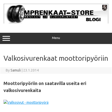
Skip
to
content
Menu
Valkosivurenkaat moottoripyöriin
By
Samuli
|
23.1.2014
Moottoripyöriin on saatavilla useita eri
valkosivurenkaita